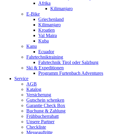
Afrika
Kilimanjaro
E-Bike
Griechenland
Kilimanjaro
Kroatien
Val Maira
Kuba
Kanu
Ecuador
Fahrtechniktraining
Fahrtechnik Tirol oder Salzburg
Ski & Expeditionen
Programm Furtenbach Adventures
Service
AGB
Katalog
Versicherung
Gutschein schenken
Garantie Check Box
Buchung & Zahlung
Frühbucherrabatt
Unsere Partner
Checkliste
Messeauftritte