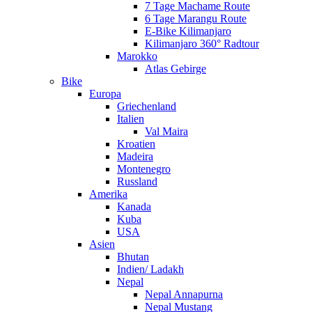
7 Tage Machame Route
6 Tage Marangu Route
E-Bike Kilimanjaro
Kilimanjaro 360° Radtour
Marokko
Atlas Gebirge
Bike
Europa
Griechenland
Italien
Val Maira
Kroatien
Madeira
Montenegro
Russland
Amerika
Kanada
Kuba
USA
Asien
Bhutan
Indien/ Ladakh
Nepal
Nepal Annapurna
Nepal Mustang