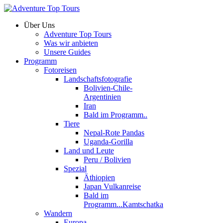
Über Uns
Adventure Top Tours
Was wir anbieten
Unsere Guides
Programm
Fotoreisen
Landschaftsfotografie
Bolivien-Chile-
Argentinien
Iran
Bald im Programm..
Tiere
Nepal-Rote Pandas
Uganda-Gorilla
Land und Leute
Peru / Bolivien
Spezial
Äthiopien
Japan Vulkanreise
Bald im
Programm...Kamtschatka
Wandern
Europa