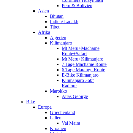
Cordillera Huayhuash
Peru & Bolivien
Asien
Bhutan
Indien/ Ladakh
Tibet
Afrika
Algerien
Kilimanjaro
Mt Meru+Machame
Route+Safari
Mt Meru+Kilimanjaro
7 Tage Machame Route
6 Tage Marangu Route
E-Bike Kilimanjaro
Kilimanjaro 360°
Radtour
Marokko
Atlas Gebirge
Bike
Europa
Griechenland
Italien
Val Maira
Kroatien