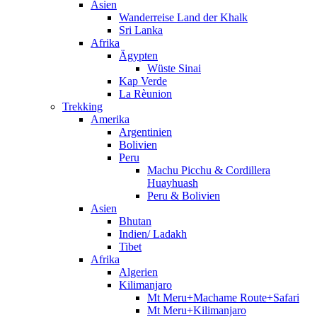
Asien
Wanderreise Land der Khalk
Sri Lanka
Afrika
Ägypten
Wüste Sinai
Kap Verde
La Rèunion
Trekking
Amerika
Argentinien
Bolivien
Peru
Machu Picchu & Cordillera
Huayhuash
Peru & Bolivien
Asien
Bhutan
Indien/ Ladakh
Tibet
Afrika
Algerien
Kilimanjaro
Mt Meru+Machame Route+Safari
Mt Meru+Kilimanjaro