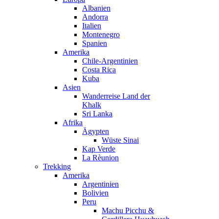
Albanien
Andorra
Italien
Montenegro
Spanien
Amerika
Chile-Argentinien
Costa Rica
Kuba
Asien
Wanderreise Land der
Khalk
Sri Lanka
Afrika
Ägypten
Wüste Sinai
Kap Verde
La Rèunion
Trekking
Amerika
Argentinien
Bolivien
Peru
Machu Picchu &