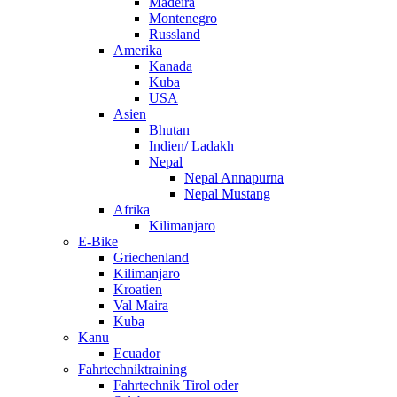
Madeira
Montenegro
Russland
Amerika
Kanada
Kuba
USA
Asien
Bhutan
Indien/ Ladakh
Nepal
Nepal Annapurna
Nepal Mustang
Afrika
Kilimanjaro
E-Bike
Griechenland
Kilimanjaro
Kroatien
Val Maira
Kuba
Kanu
Ecuador
Fahrtechniktraining
Fahrtechnik Tirol oder