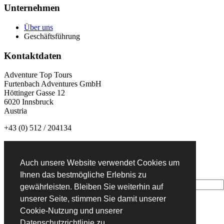
Unternehmen
Über uns
Geschäftsführung
Kontaktdaten
Adventure Top Tours
Furtenbach Adventures GmbH
Höttinger Gasse 12
6020 Innsbruck
Austria
+43 (0) 512 / 204134
info@adventuretoptours.com
Auch unsere Website verwendet Cookies um
Newsletteranmeldung:
Ihnen das bestmögliche Erlebnis zu
gewährleisten. Bleiben Sie weiterhin auf
unserer Seite, stimmen Sie damit unserer
Cookie-Nutzung und unserer
DE
Datenschutzrichtlinie zu.