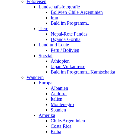
Fotoreisen
Landschaftsfotografie
Bolivien-Chile-Argentinien
Iran
Bald im Programm..
Tiere
Nepal-Rote Pandas
Uganda-Gorilla
Land und Leute
Peru / Bolivien
Spezial
Äthiopien
Japan Vulkanreise
Bald im Programm...Kamtschatka
Wandern
Europa
Albanien
Andorra
Italien
Montenegro
Spanien
Amerika
Chile-Argentinien
Costa Rica
Kuba