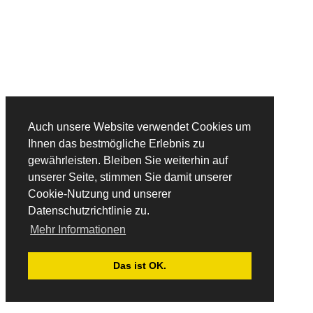
Tiere
Nepal-Rote Pandas
Uganda-Gorilla
Land und Leute
Auch unsere Website verwendet Cookies um
Peru / Bolivien
Ihnen das bestmögliche Erlebnis zu
Spezial
gewährleisten. Bleiben Sie weiterhin auf
unserer Seite, stimmen Sie damit unserer
Äthiopien
Cookie-Nutzung und unserer
Datenschutzrichtlinie zu.
Japan Vulkanreise
Mehr Informationen
Bald im Programm...Kamtschatka
Das ist OK.
Wandern
Europa