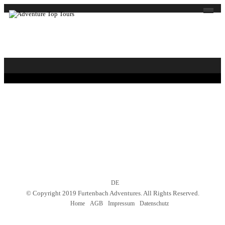
Über Uns
Adventure Top Tours
Was wir anbieten
UNTERNEHMEN
Unsere Guides
ÜBER UNS
Programm
GESCHÄFTSFÜHRUNG
Fotoreisen
Landschaftsfotografie
Bolivien-Chile-Argentinien
DE
© Copyright 2019 Furtenbach Adventures. All Rights Reserved.
Iran
Home
AGB
Impressum
Datenschutz
Bald im Programm..