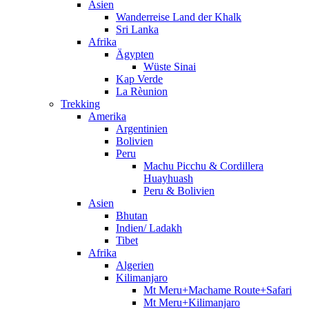
Asien
Wanderreise Land der Khalk
Sri Lanka
Afrika
Ägypten
Wüste Sinai
Kap Verde
La Rèunion
Trekking
Amerika
Argentinien
Bolivien
Peru
Machu Picchu & Cordillera
Huayhuash
Peru & Bolivien
Asien
Bhutan
Indien/ Ladakh
Tibet
Afrika
Algerien
Kilimanjaro
Mt Meru+Machame Route+Safari
Mt Meru+Kilimanjaro