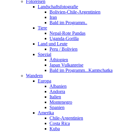
Fotoreisen
Landschaftsfotografie
Bolivien-Chile-Argentinien
Iran
Bald im Programm..
Tiere
Nepal-Rote Pandas
Uganda-Gorilla
Land und Leute
Peru / Bolivien
Spezial
Äthiopien
Japan Vulkanreise
Bald im Programm...Kamtschatka
Wandern
Europa
Albanien
Andorra
Italien
Montenegro
Spanien
Amerika
Chile-Argentinien
Costa Rica
Kuba