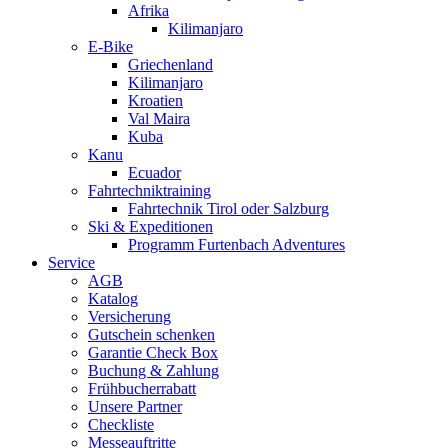
Afrika
Kilimanjaro
E-Bike
Griechenland
Kilimanjaro
Kroatien
Val Maira
Kuba
Kanu
Ecuador
Fahrtechniktraining
Fahrtechnik Tirol oder Salzburg
Ski & Expeditionen
Programm Furtenbach Adventures
Service
AGB
Katalog
Versicherung
Gutschein schenken
Garantie Check Box
Buchung & Zahlung
Frühbucherrabatt
Unsere Partner
Checkliste
Messeauftritte