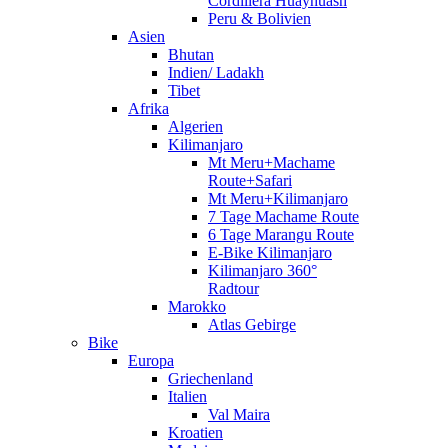
Cordillera Huayhuash
Peru & Bolivien
Asien
Bhutan
Indien/ Ladakh
Tibet
Afrika
Algerien
Kilimanjaro
Mt Meru+Machame
Route+Safari
Mt Meru+Kilimanjaro
7 Tage Machame Route
6 Tage Marangu Route
E-Bike Kilimanjaro
Kilimanjaro 360°
Radtour
Marokko
Atlas Gebirge
Bike
Europa
Griechenland
Italien
Val Maira
Kroatien