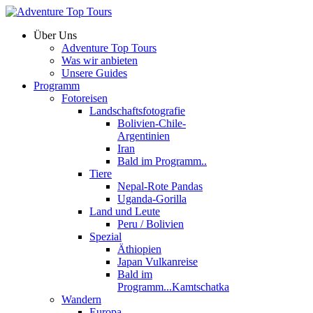
Über Uns
Adventure Top Tours
Was wir anbieten
Unsere Guides
Programm
Fotoreisen
Landschaftsfotografie
Bolivien-Chile-
Argentinien
Iran
Bald im Programm..
Tiere
Nepal-Rote Pandas
Uganda-Gorilla
Land und Leute
Peru / Bolivien
Spezial
Äthiopien
Japan Vulkanreise
Bald im
Programm...Kamtschatka
Wandern
Europa