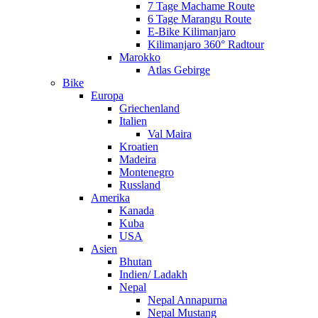
7 Tage Machame Route
6 Tage Marangu Route
E-Bike Kilimanjaro
Kilimanjaro 360° Radtour
Marokko
Atlas Gebirge
Bike
Europa
Griechenland
Italien
Val Maira
Kroatien
Madeira
Montenegro
Russland
Amerika
Kanada
Kuba
USA
Asien
Bhutan
Indien/ Ladakh
Nepal
Nepal Annapurna
Nepal Mustang