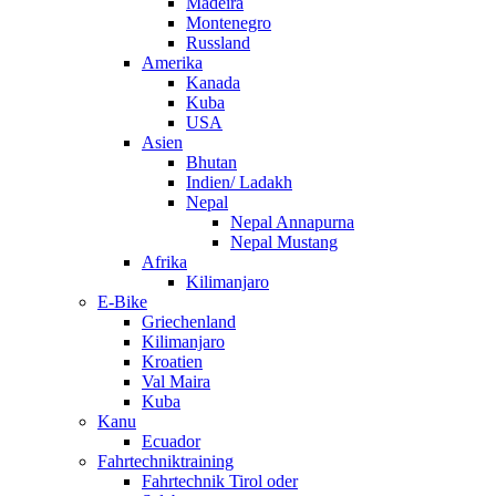
Madeira
Montenegro
Russland
Amerika
Kanada
Kuba
USA
Asien
Bhutan
Indien/ Ladakh
Nepal
Nepal Annapurna
Nepal Mustang
Afrika
Kilimanjaro
E-Bike
Griechenland
Kilimanjaro
Kroatien
Val Maira
Kuba
Kanu
Ecuador
Fahrtechniktraining
Fahrtechnik Tirol oder