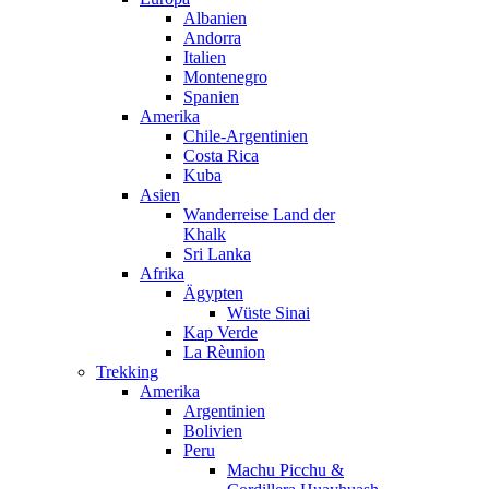
Albanien
Andorra
Italien
Montenegro
Spanien
Amerika
Chile-Argentinien
Costa Rica
Kuba
Asien
Wanderreise Land der
Khalk
Sri Lanka
Afrika
Ägypten
Wüste Sinai
Kap Verde
La Rèunion
Trekking
Amerika
Argentinien
Bolivien
Peru
Machu Picchu &