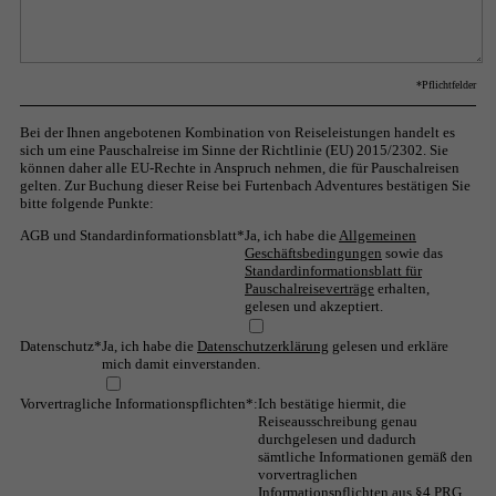
Sri Lanka
Afrika
*Pflichtfelder
Ägypten
Bei der Ihnen angebotenen Kombination von Reiseleistungen handelt es
Wüste Sinai
sich um eine Pauschalreise im Sinne der Richtlinie (EU) 2015/2302. Sie
können daher alle EU-Rechte in Anspruch nehmen, die für Pauschalreisen
gelten. Zur Buchung dieser Reise bei Furtenbach Adventures bestätigen Sie
Kap Verde
bitte folgende Punkte:
La Rèunion
AGB und Standardinformationsblatt
*
Ja, ich habe die
Allgemeinen
Geschäftsbedingungen
sowie das
Standardinformationsblatt für
Trekking
Pauschalreiseverträge
erhalten,
gelesen und akzeptiert.
Amerika
Datenschutz*
Ja, ich habe die
Datenschutzerklärung
gelesen und erkläre
Argentinien
mich damit einverstanden.
Vorvertragliche Informationspflichten*:
Ich bestätige hiermit, die
Bolivien
Reiseausschreibung genau
durchgelesen und dadurch
Peru
sämtliche Informationen gemäß den
vorvertraglichen
Informationspflichten aus §4 PRG