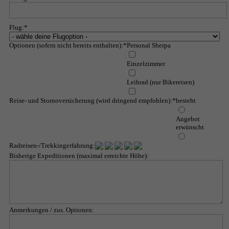
Albanien
Flug:
*
Andorra
Optionen (sofern nicht bereits enthalten):
*
Personal Sherpa
Italien
Einzelzimmer
Montenegro
Leihrad (nur Bikereisen)
Spanien
Reise- und Stornoversicherung (wird dringend empfohlen):
*
besteht
Amerika
Angebot
erwünscht
Chile-Argentinien
Radreisen-/Trekkingerfahrung:
Costa Rica
Bisherige Expeditionen (maximal erreichte Höhe):
Kuba
Asien
Anmerkungen / zus. Optionen:
Wanderreise Land der Khalk