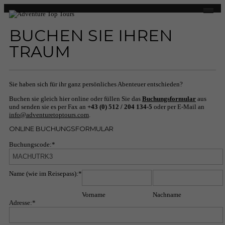
BUCHEN SIE IHREN
Über Uns
TRAUM
Adventure Top Tours
Was wir anbieten
Sie haben sich für ihr ganz persönliches Abenteuer entschieden?
Unsere Guides
Buchen sie gleich hier online oder füllen Sie das
Buchungsformular
aus
und senden sie es per Fax an
+43 (0) 512 / 204 134-5
oder per E-Mail an
info@adventuretoptours.com
.
Programm
ONLINE BUCHUNGSFORMULAR
Fotoreisen
Buchungscode:
*
Landschaftsfotografie
Name (wie im Reisepass):
*
Bolivien-Chile-Argentinien
Vorname
Nachname
Iran
Adresse:
*
Bald im Programm..