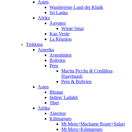
Asien
Wanderreise Land der Khalk
Sri Lanka
Afrika
Ägypten
Wüste Sinai
Kap Verde
La Rèunion
Trekking
Amerika
Argentinien
Bolivien
Peru
Machu Picchu & Cordillera
Huayhuash
Peru & Bolivien
Asien
Bhutan
Indien/ Ladakh
Tibet
Afrika
Algerien
Kilimanjaro
Mt Meru+Machame Route+Safari
Mt Meru+Kilimanjaro