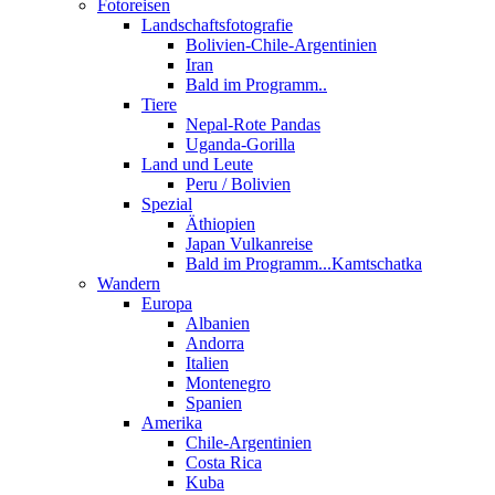
Fotoreisen
Landschaftsfotografie
Bolivien-Chile-Argentinien
Iran
Bald im Programm..
Tiere
Nepal-Rote Pandas
Uganda-Gorilla
Land und Leute
Peru / Bolivien
Spezial
Äthiopien
Japan Vulkanreise
Bald im Programm...Kamtschatka
Wandern
Europa
Albanien
Andorra
Italien
Montenegro
Spanien
Amerika
Chile-Argentinien
Costa Rica
Kuba