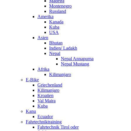
Madeira
Montenegro
Russland
Amerika
Kanada
Kuba
USA
Asien
Bhutan
Indien/ Ladakh
Nepal
Nepal Annapurna
Nepal Mustang
Afrika
Kilimanjaro
E-Bike
Griechenland
Kilimanjaro
Kroatien
Val Maira
Kuba
Kanu
Ecuador
Fahrtechniktraining
Fahrtechnik Tirol oder