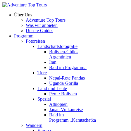
Über Uns
Adventure Top Tours
Was wir anbieten
Unsere Guides
Programm
Fotoreisen
Landschaftsfotografie
Bolivien-Chile-
Argentinien
Iran
Bald im Programm..
Tiere
Nepal-Rote Pandas
Uganda-Gorilla
Land und Leute
Peru / Bolivien
Spezial
Äthiopien
Japan Vulkanreise
Bald im
Programm...Kamtschatka
Wandern
Europa