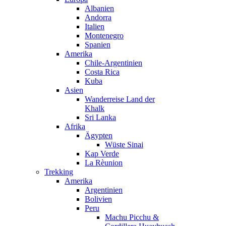
Albanien
Andorra
Italien
Montenegro
Spanien
Amerika
Chile-Argentinien
Costa Rica
Kuba
Asien
Wanderreise Land der
Khalk
Sri Lanka
Afrika
Ägypten
Wüste Sinai
Kap Verde
La Rèunion
Trekking
Amerika
Argentinien
Bolivien
Peru
Machu Picchu &