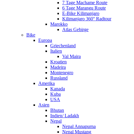
7 Tage Machame Route
6 Tage Marangu Route
E-Bike Kilimanjaro
Kilimanjaro 360° Radtour
Marokko
Atlas Gebirge
Bike
Europa
Griechenland
Italien
Val Maira
Kroatien
Madeira
Montenegro
Russland
Amerika
Kanada
Kuba
USA
Asien
Bhutan
Indien/ Ladakh
Nepal
Nepal Annapurna
Nepal Mustang