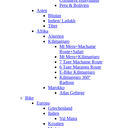
Cordillera Huayhuash
Peru & Bolivien
Asien
Bhutan
Indien/ Ladakh
Tibet
Afrika
Algerien
Kilimanjaro
Mt Meru+Machame
Route+Safari
Mt Meru+Kilimanjaro
7 Tage Machame Route
6 Tage Marangu Route
E-Bike Kilimanjaro
Kilimanjaro 360°
Radtour
Marokko
Atlas Gebirge
Bike
Europa
Griechenland
Italien
Val Maira
Kroatien