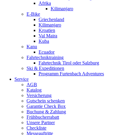
Afrika
Kilimanjaro
E-Bike
Griechenland
Kilimanjaro
Kroatien
Val Maira
Kuba
Kanu
Ecuador
Fahrtechniktraining
Fahrtechnik Tirol oder Salzburg
Ski & Expeditionen
Programm Furtenbach Adventures
Service
AGB
Katalog
Versicherung
Gutschein schenken
Garantie Check Box
Buchung & Zahlung
Frühbucherrabatt
Unsere Partner
Checkliste
Messeauftritte