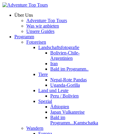
Über Uns
Adventure Top Tours
Was wir anbieten
Unsere Guides
Programm
Fotoreisen
Landschaftsfotografie
Bolivien-Chile-
Argentinien
Iran
Bald im Programm..
Tiere
Nepal-Rote Pandas
Uganda-Gorilla
Land und Leute
Peru / Bolivien
Spezial
Äthiopien
Japan Vulkanreise
Bald im
Programm...Kamtschatka
Wandern
Europa