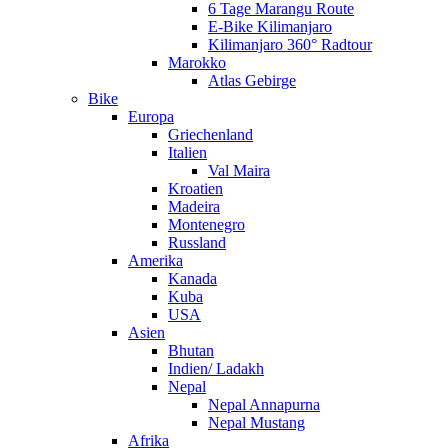
6 Tage Marangu Route
E-Bike Kilimanjaro
Kilimanjaro 360° Radtour
Marokko
Atlas Gebirge
Bike
Europa
Griechenland
Italien
Val Maira
Kroatien
Madeira
Montenegro
Russland
Amerika
Kanada
Kuba
USA
Asien
Bhutan
Indien/ Ladakh
Nepal
Nepal Annapurna
Nepal Mustang
Afrika