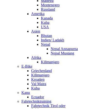
Madeira
Montenegro
Russland
Amerika
Kanada
Kuba
USA
Asien
Bhutan
Indien/ Ladakh
Nepal
Nepal Annapurna
Nepal Mustang
Afrika
Kilimanjaro
E-Bike
Griechenland
Kilimanjaro
Kroatien
Val Maira
Kuba
Kanu
Ecuador
Fahrtechniktraining
Fahrtechnik Tirol oder