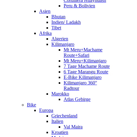
Cordillera Huayhuash
Peru & Bolivien
Asien
Bhutan
Indien/ Ladakh
Tibet
Afrika
Algerien
Kilimanjaro
Mt Meru+Machame
Route+Safari
Mt Meru+Kilimanjaro
7 Tage Machame Route
6 Tage Marangu Route
E-Bike Kilimanjaro
Kilimanjaro 360°
Radtour
Marokko
Atlas Gebirge
Bike
Europa
Griechenland
Italien
Val Maira
Kroatien