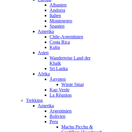
Albanien
Andorra
Italien
Montenegro
Spanien
Amerika
Chile-Argentinien
Costa Rica
Kuba
Asien
Wanderreise Land der
Khalk
Sri Lanka
Afrika
Ägypten
Wüste Sinai
Kap Verde
La Rèunion
Trekking
Amerika
Argentinien
Bolivien
Peru
Machu Picchu &