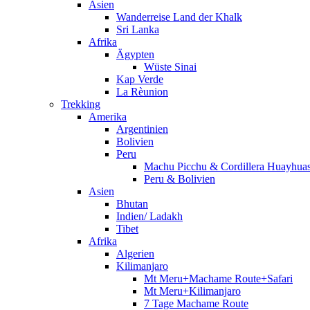
Asien
Wanderreise Land der Khalk
Sri Lanka
Afrika
Ägypten
Wüste Sinai
Kap Verde
La Rèunion
Trekking
Amerika
Argentinien
Bolivien
Peru
Machu Picchu & Cordillera Huayhua
Peru & Bolivien
Asien
Bhutan
Indien/ Ladakh
Tibet
Afrika
Algerien
Kilimanjaro
Mt Meru+Machame Route+Safari
Mt Meru+Kilimanjaro
7 Tage Machame Route