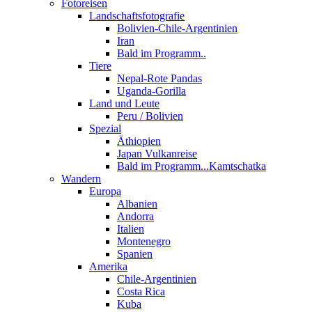
Fotoreisen
Landschaftsfotografie
Bolivien-Chile-Argentinien
Iran
Bald im Programm..
Tiere
Nepal-Rote Pandas
Uganda-Gorilla
Land und Leute
Peru / Bolivien
Spezial
Äthiopien
Japan Vulkanreise
Bald im Programm...Kamtschatka
Wandern
Europa
Albanien
Andorra
Italien
Montenegro
Spanien
Amerika
Chile-Argentinien
Costa Rica
Kuba