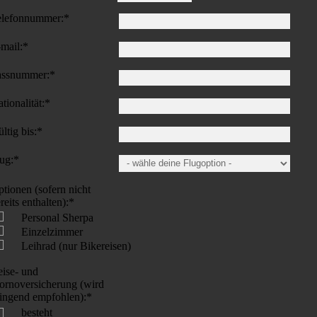
elefonnummer:
*
mail:
*
assnummer:
*
tionalität:
*
ltig bis:
*
ug:
*
tionen (sofern nicht
reits enthalten):
*
Personal Sherpa
Einzelzimmer
Leihrad (nur Bikereisen)
ise- und
ornoversicherung (wird
ingend empfohlen):
*
besteht