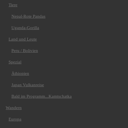
Albanien
Tiere
Andorra
Italien
Nepal-Rote Pandas
Montenegro
Spanien
Uganda-Gorilla
Amerika
Chile-Argentinien
Land und Leute
Costa Rica
Kuba
Peru / Bolivien
Asien
Wanderreise Land der
Khalk
Spezial
Sri Lanka
Afrika
Äthiopien
Ägypten
Wüste Sinai
Japan Vulkanreise
Kap Verde
La Rèunion
Bald im Programm...Kamtschatka
Trekking
Amerika
Argentinien
Wandern
Bolivien
Peru
Europa
Machu Picchu &