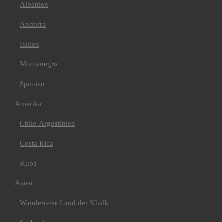
Cordillera Huayhuash
Albanien
Peru & Bolivien
Asien
Andorra
Bhutan
Indien/ Ladakh
Italien
Tibet
Afrika
Algerien
Montenegro
Kilimanjaro
Mt Meru+Machame
Spanien
Route+Safari
Mt Meru+Kilimanjaro
Amerika
7 Tage Machame Route
6 Tage Marangu Route
Chile-Argentinien
E-Bike Kilimanjaro
Kilimanjaro 360°
Radtour
Costa Rica
Marokko
Atlas Gebirge
Kuba
Bike
Europa
Asien
Griechenland
Italien
Wanderreise Land der Khalk
Val Maira
Kroatien