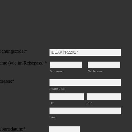
aus und senden sie es per Fax an
+43 (0) 512 / 204 134-5
oder per E-M
uchungscode:
*
me (wie im Reisepass):
*
Vorname
Nachname
resse:
*
Straße / Nr.
Ort
PLZ
Land
eburtsdatum:
*