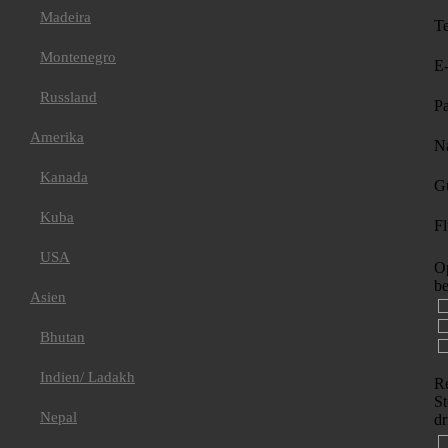
Madeira
T
Montenegro
E-
Russland
P
Amerika
Na
Kanada
Gü
Kuba
Fl
USA
Op
be
Asien
Bhutan
Indien/ Ladakh
Re
St
Nepal
dr