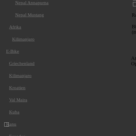
Nepal Annapurna
Ra
Nepal Mustang
Bi
Afrika
(m
Kilimanjaro
E-Bike
An
Op
Griechenland
Kilimanjaro
Kroatien
Val Maira
Bei der Ihnen angebotenen Kombination von Reiseleistungen handelt 
für Pauschalreisen gelten. Zur Buchung dieser Reise bei Furtenbach A
Kuba
*
AGB und Standardinformationsblatt
Kanu
Ja, ich habe die
Allgemeinen Geschäftsbedingungen
sowie das
Standardinformationsblatt für Pauschalreiseverträge
erhalten, gelesen
und akzeptiert.