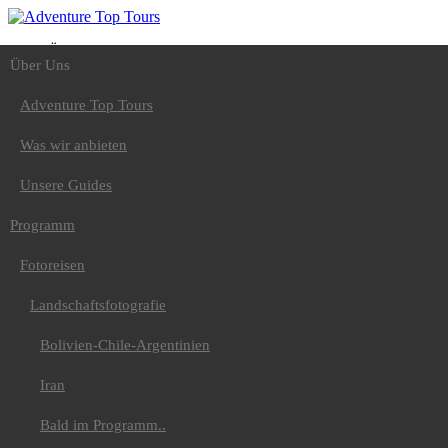
Über Uns
Über Uns
Adventure Top Tours
Was wir anbieten
Unsere Guides
Adventure Top Tours
Programm
Fotoreisen
Was wir anbieten
Landschaftsfotografie
Bolivien-Chile-
Unsere Guides
Argentinien
Iran
Programm
Bald im Programm..
Tiere
Fotoreisen
Nepal-Rote Pandas
Uganda-Gorilla
Land und Leute
Landschaftsfotografie
Peru / Bolivien
Spezial
Bolivien-Chile-Argentinien
Äthiopien
Japan Vulkanreise
Iran
Bald im
Programm...Kamtschatka
Bald im Programm..
Wandern
Europa