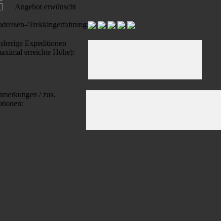
Angebot erwünscht
dreisen-/Trekkingerfahrung:
sherige Expeditionen
aximal erreichte Höhe):
merkungen / zus.
tionen:
es sich um eine Pauschalreise im Sinne der Richtlinie (EU) 2015/2302
dventures bestätigen Sie bitte folgende Punkte: