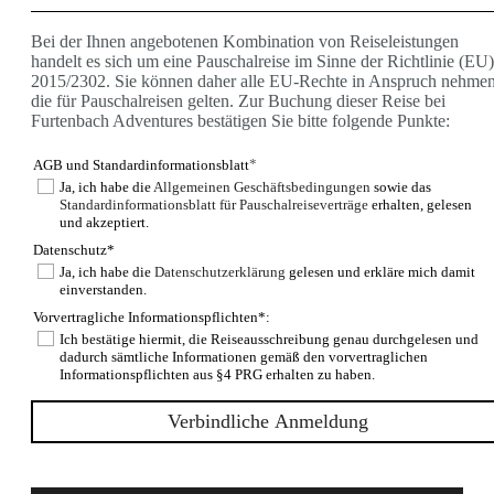
Kanada
Kuba
Bei der Ihnen angebotenen Kombination von Reiseleistungen
USA
handelt es sich um eine Pauschalreise im Sinne der Richtlinie (EU)
Asien
2015/2302. Sie können daher alle EU-Rechte in Anspruch nehmen
Bhutan
die für Pauschalreisen gelten. Zur Buchung dieser Reise bei
Indien/ Ladakh
Furtenbach Adventures bestätigen Sie bitte folgende Punkte:
Nepal
Nepal Annapurna
*
AGB und Standardinformationsblatt
Nepal Mustang
Afrika
Ja, ich habe die
Allgemeinen Geschäftsbedingungen
sowie das
Standardinformationsblatt für Pauschalreiseverträge
erhalten, gelesen
Kilimanjaro
und akzeptiert.
E-Bike
Griechenland
Datenschutz*
Kilimanjaro
Ja, ich habe die
Datenschutzerklärung
gelesen und erkläre mich damit
Kroatien
einverstanden.
Val Maira
Vorvertragliche Informationspflichten*:
Kuba
Ich bestätige hiermit, die Reiseausschreibung genau durchgelesen und
Kanu
dadurch sämtliche Informationen gemäß den vorvertraglichen
Ecuador
Informationspflichten aus §4 PRG erhalten zu haben.
Fahrtechniktraining
Fahrtechnik Tirol oder Salzburg
Ski & Expeditionen
Programm Furtenbach Adventures
Service
AGB