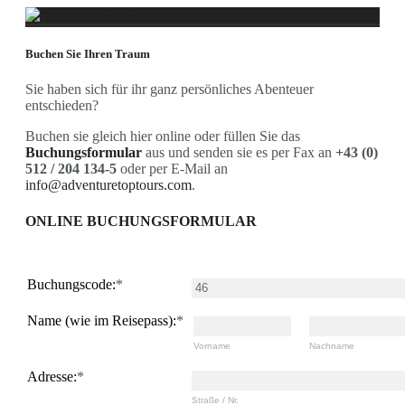
Über Uns
Buchen Sie Ihren Traum
Adventure Top Tours
Was wir anbieten
Sie haben sich für ihr ganz persönliches Abenteuer
Unsere Guides
entschieden?
Programm
Fotoreisen
Buchen sie gleich hier online oder füllen Sie das
Landschaftsfotografie
Buchungsformular
aus und senden sie es per Fax an
+43 (0)
Bolivien-Chile-Argentinien
512 / 204 134-5
oder per E-Mail an
Iran
info@adventuretoptours.com
.
Bald im Programm..
Tiere
ONLINE BUCHUNGSFORMULAR
Nepal-Rote Pandas
Uganda-Gorilla
Land und Leute
Peru / Bolivien
Buchungscode:
*
Spezial
Äthiopien
Name (wie im Reisepass):
*
Japan Vulkanreise
Bald im Programm...Kamtschatka
Vorname
Nachname
Wandern
Europa
Adresse:
*
Albanien
Straße / Nr.