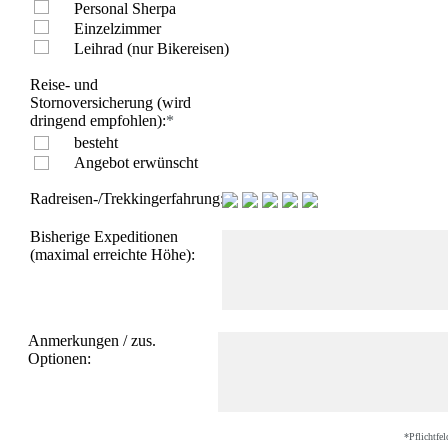
Bhutan
Personal Sherpa
Indien/ Ladakh
Einzelzimmer
Tibet
Leihrad (nur Bikereisen)
Afrika
Algerien
Reise- und
Kilimanjaro
Stornoversicherung (wird
Mt Meru+Machame
dringend empfohlen):
*
Route+Safari
besteht
Mt Meru+Kilimanjaro
Angebot erwünscht
7 Tage Machame Route
6 Tage Marangu Route
Radreisen-/Trekkingerfahrung:
E-Bike Kilimanjaro
Kilimanjaro 360° Radtour
Bisherige Expeditionen
Marokko
(maximal erreichte Höhe):
Atlas Gebirge
Bike
Europa
Griechenland
Italien
Anmerkungen / zus.
Val Maira
Optionen:
Kroatien
Madeira
Montenegro
Russland
Amerika
*Pflichtfel