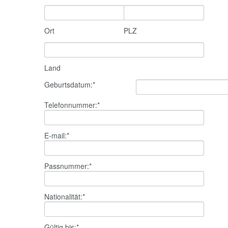
Ort
PLZ
Land
Geburtsdatum:
*
Telefonnummer:
*
E-mail:
*
Passnummer:
*
Nationalität:
*
Gültig bis:
*