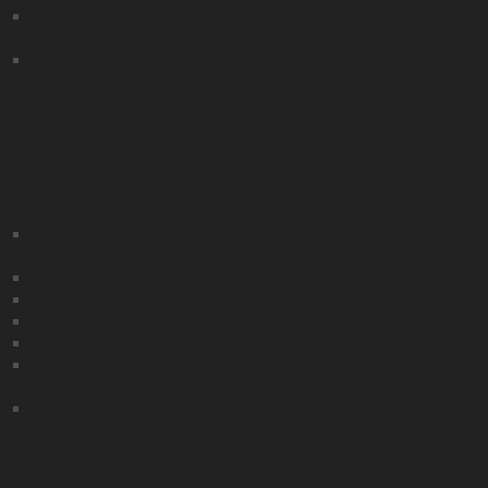
Machu Picchu & Cordillera
Huayhuash
Peru & Bolivien
en
Bhutan
Indien/ Ladakh
Tibet
ika
Algerien
Kilimanjaro
Mt Meru+Machame
Route+Safari
Mt Meru+Kilimanjaro
7 Tage Machame Route
6 Tage Marangu Route
E-Bike Kilimanjaro
Kilimanjaro 360° Radtour
Marokko
Atlas Gebirge
ropa
Griechenland