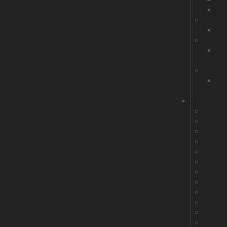
Ku
Kanu
Ec
Fahrtec
Fah
Sal
Ski & E
Pr
Ad
Service
AGB
Katalo
Versic
Gutsch
Garant
Buchun
Frühbu
Unsere
Checkli
Messeau
Levelb
Impre