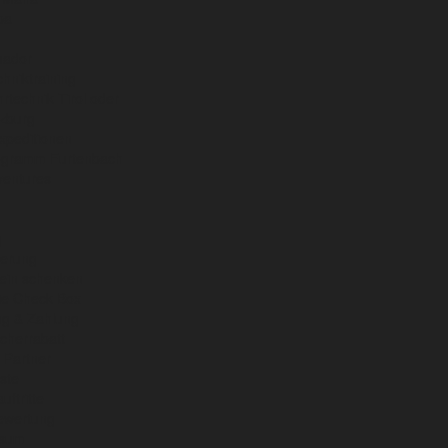
ba
uador
hniktraining
rtechnik Tirol oder
zburg
xpeditionen
ogramm Furtenbach
ventures
g
herung
ein schenken
ie Check Box
g & Zahlung
cherrabatt
 Partner
ste
ftritte
ewertung
ssum