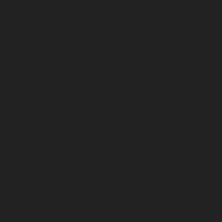
ure Top Tours
r anbieten
 Guides
isen
dschaftsfotografie
Bolivien-Chile-Argentinien
Iran
Bald im Programm..
re
Nepal-Rote Pandas
Uganda-Gorilla
nd und Leute
Peru / Bolivien
zial
Äthiopien
Japan Vulkanreise
Bald im
Programm...Kamtschatka
rn
ropa