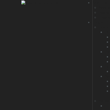
Über Uns
Advent
Was wi
Unsere
Programm
Fotore
Lan
Tie
La
Spe
Wande
Eu