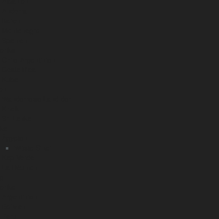
Albanien
Andorra
Italien
Montenegro
Spanien
erika
Chile-Argentinien
Costa Rica
Kuba
en
Wanderreise Land der
Khalk
Sri Lanka
ika
Ägypten
Wüste Sinai
Kap Verde
La Rèunion
ng
erika
Argentinien
Bolivien
Peru