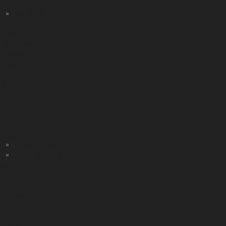
Italien
Val Maira
Kroatien
Madeira
Montenegro
Russland
erika
Kanada
Kuba
USA
en
Bhutan
Indien/ Ladakh
Nepal
Nepal Annapurna
Nepal Mustang
ika
Kilimanjaro
iechenland
imanjaro
atien
 Maira