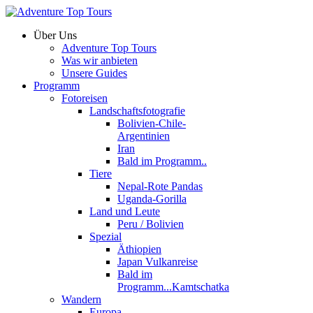
Über Uns
Adventure Top Tours
Was wir anbieten
Unsere Guides
Programm
Fotoreisen
Landschaftsfotografie
Bolivien-Chile-
Argentinien
Iran
Bald im Programm..
Tiere
Nepal-Rote Pandas
Uganda-Gorilla
Land und Leute
Peru / Bolivien
Spezial
Äthiopien
Japan Vulkanreise
Bald im
Programm...Kamtschatka
Wandern
Europa