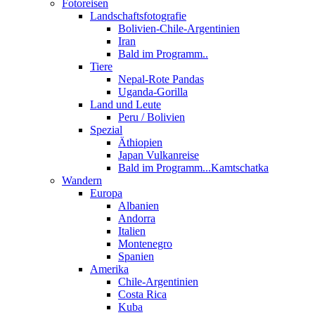
Fotoreisen
Landschaftsfotografie
Bolivien-Chile-Argentinien
Iran
Bald im Programm..
Tiere
Nepal-Rote Pandas
Uganda-Gorilla
Land und Leute
Peru / Bolivien
Spezial
Äthiopien
Japan Vulkanreise
Bald im Programm...Kamtschatka
Wandern
Europa
Albanien
Andorra
Italien
Montenegro
Spanien
Amerika
Chile-Argentinien
Costa Rica
Kuba