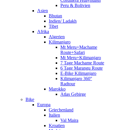
Cordillera Huayhuash
Peru & Bolivien
Asien
Bhutan
Indien/ Ladakh
Tibet
Afrika
Algerien
Kilimanjaro
Mt Meru+Machame
Route+Safari
Mt Meru+Kilimanjaro
7 Tage Machame Route
6 Tage Marangu Route
E-Bike Kilimanjaro
Kilimanjaro 360°
Radtour
Marokko
Atlas Gebirge
Bike
Europa
Griechenland
Italien
Val Maira
Kroatien