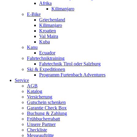
Afrika
Kilimanjaro
E-Bike
Griechenland
Kilimanjaro
Kroatien
Val Maira
Kuba
Kanu
Ecuador
Fahrtechniktraining
Fahrtechnik Tirol oder Salzburg
Ski & Expeditionen
Programm Furtenbach Adventures
Service
AGB
Katalog
Versicherung
Gutschein schenken
Garantie Check Box
Buchung & Zahlung
Frühbucherrabatt
Unsere Partner
Checkliste
Messeauftritte