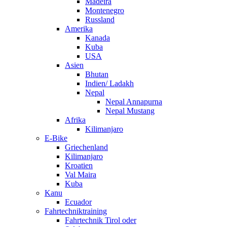
Madeira
Montenegro
Russland
Amerika
Kanada
Kuba
USA
Asien
Bhutan
Indien/ Ladakh
Nepal
Nepal Annapurna
Nepal Mustang
Afrika
Kilimanjaro
E-Bike
Griechenland
Kilimanjaro
Kroatien
Val Maira
Kuba
Kanu
Ecuador
Fahrtechniktraining
Fahrtechnik Tirol oder