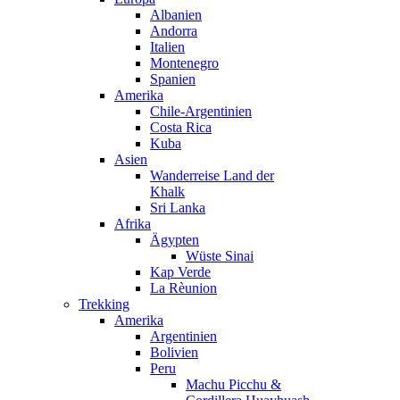
Albanien
Andorra
Italien
Montenegro
Spanien
Amerika
Chile-Argentinien
Costa Rica
Kuba
Asien
Wanderreise Land der
Khalk
Sri Lanka
Afrika
Ägypten
Wüste Sinai
Kap Verde
La Rèunion
Trekking
Amerika
Argentinien
Bolivien
Peru
Machu Picchu &