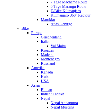
7 Tage Machame Route
6 Tage Marangu Route
E-Bike Kilimanjaro
Kilimanjaro 360° Radtour
Marokko
Atlas Gebirge
Bike
Europa
Griechenland
Italien
Val Maira
Kroatien
Madeira
Montenegro
Russland
Amerika
Kanada
Kuba
USA
Asien
Bhutan
Indien/ Ladakh
Nepal
Nepal Annapurna
Nepal Mustang