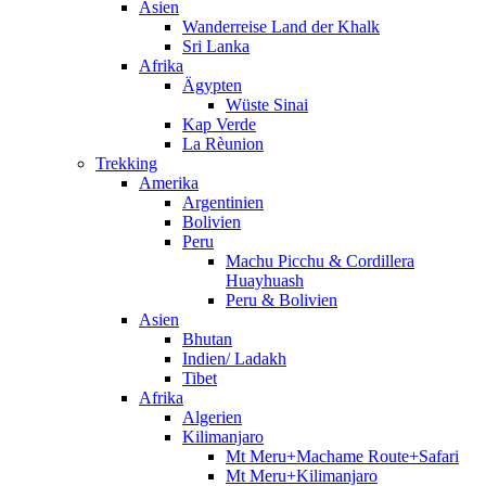
Asien
Wanderreise Land der Khalk
Sri Lanka
Afrika
Ägypten
Wüste Sinai
Kap Verde
La Rèunion
Trekking
Amerika
Argentinien
Bolivien
Peru
Machu Picchu & Cordillera
Huayhuash
Peru & Bolivien
Asien
Bhutan
Indien/ Ladakh
Tibet
Afrika
Algerien
Kilimanjaro
Mt Meru+Machame Route+Safari
Mt Meru+Kilimanjaro