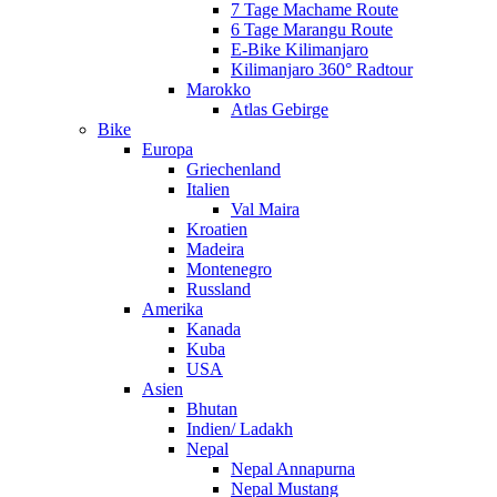
7 Tage Machame Route
6 Tage Marangu Route
E-Bike Kilimanjaro
Kilimanjaro 360° Radtour
Marokko
Atlas Gebirge
Bike
Europa
Griechenland
Italien
Val Maira
Kroatien
Madeira
Montenegro
Russland
Amerika
Kanada
Kuba
USA
Asien
Bhutan
Indien/ Ladakh
Nepal
Nepal Annapurna
Nepal Mustang