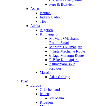
Cordillera Huayhuash
Peru & Bolivien
Asien
Bhutan
Indien/ Ladakh
Tibet
Afrika
Algerien
Kilimanjaro
Mt Meru+Machame
Route+Safari
Mt Meru+Kilimanjaro
7 Tage Machame Route
6 Tage Marangu Route
E-Bike Kilimanjaro
Kilimanjaro 360°
Radtour
Marokko
Atlas Gebirge
Bike
Europa
Griechenland
Italien
Val Maira
Kroatien