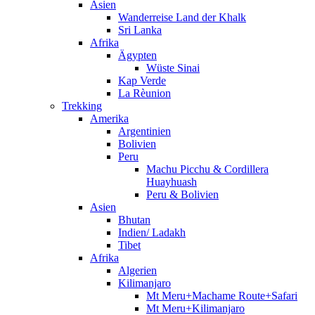
Asien
Wanderreise Land der Khalk
Sri Lanka
Afrika
Ägypten
Wüste Sinai
Kap Verde
La Rèunion
Trekking
Amerika
Argentinien
Bolivien
Peru
Machu Picchu & Cordillera
Huayhuash
Peru & Bolivien
Asien
Bhutan
Indien/ Ladakh
Tibet
Afrika
Algerien
Kilimanjaro
Mt Meru+Machame Route+Safari
Mt Meru+Kilimanjaro