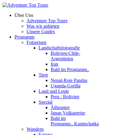
Über Uns
Adventure Top Tours
Was wir anbieten
Unsere Guides
Programm
Fotoreisen
Landschaftsfotografie
Bolivien-Chile-
Argentinien
Iran
Bald im Programm..
Tiere
Nepal-Rote Pandas
Uganda-Gorilla
Land und Leute
Peru / Bolivien
Spezial
Äthiopien
Japan Vulkanreise
Bald im
Programm...Kamtschatka
Wandern
Europa