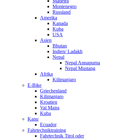
Madeira
Montenegro
Russland
Amerika
Kanada
Kuba
USA
Asien
Bhutan
Indien/ Ladakh
Nepal
Nepal Annapurna
Nepal Mustang
Afrika
Kilimanjaro
E-Bike
Griechenland
Kilimanjaro
Kroatien
Val Maira
Kuba
Kanu
Ecuador
Fahrtechniktraining
Fahrtechnik Tirol oder