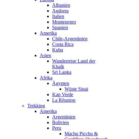
Albanien
Andorra
Italien
Montenegro
Spanien
Amerika
Chile-Argentinien
Costa Rica
Kuba
Asien
Wanderreise Land der
Khalk
Sri Lanka
Afrika
Ägypten
Wüste Sinai
Kap Verde
La Rèunion
Trekking
Amerika
Argentinien
Bolivien
Peru
Machu Picchu &