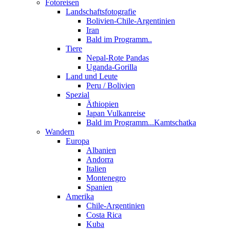
Fotoreisen
Landschaftsfotografie
Bolivien-Chile-Argentinien
Iran
Bald im Programm..
Tiere
Nepal-Rote Pandas
Uganda-Gorilla
Land und Leute
Peru / Bolivien
Spezial
Äthiopien
Japan Vulkanreise
Bald im Programm...Kamtschatka
Wandern
Europa
Albanien
Andorra
Italien
Montenegro
Spanien
Amerika
Chile-Argentinien
Costa Rica
Kuba