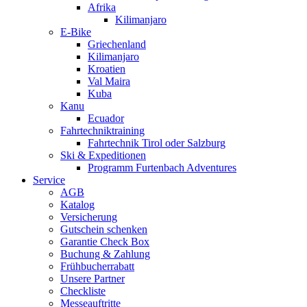
Afrika
Kilimanjaro
E-Bike
Griechenland
Kilimanjaro
Kroatien
Val Maira
Kuba
Kanu
Ecuador
Fahrtechniktraining
Fahrtechnik Tirol oder Salzburg
Ski & Expeditionen
Programm Furtenbach Adventures
Service
AGB
Katalog
Versicherung
Gutschein schenken
Garantie Check Box
Buchung & Zahlung
Frühbucherrabatt
Unsere Partner
Checkliste
Messeauftritte