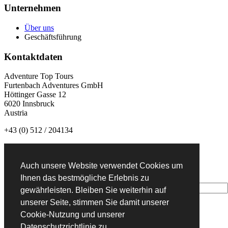
Unternehmen
Über uns
Geschäftsführung
Kontaktdaten
Adventure Top Tours
Furtenbach Adventures GmbH
Höttinger Gasse 12
6020 Innsbruck
Austria
+43 (0) 512 / 204134
info@adventuretoptours.com
Auch unsere Website verwendet Cookies um
Newsletteranmeldung:
Ihnen das bestmögliche Erlebnis zu
gewährleisten. Bleiben Sie weiterhin auf
unserer Seite, stimmen Sie damit unserer
Cookie-Nutzung und unserer
DE
Datenschutzrichtlinie zu.