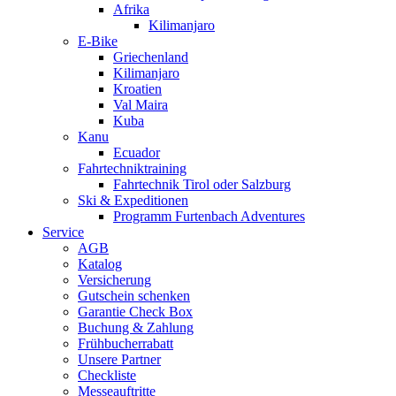
Afrika
Kilimanjaro
E-Bike
Griechenland
Kilimanjaro
Kroatien
Val Maira
Kuba
Kanu
Ecuador
Fahrtechniktraining
Fahrtechnik Tirol oder Salzburg
Ski & Expeditionen
Programm Furtenbach Adventures
Service
AGB
Katalog
Versicherung
Gutschein schenken
Garantie Check Box
Buchung & Zahlung
Frühbucherrabatt
Unsere Partner
Checkliste
Messeauftritte