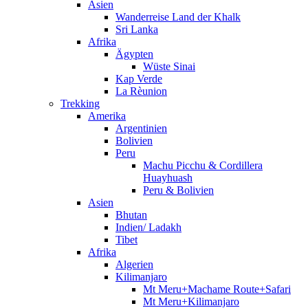
Asien
Wanderreise Land der Khalk
Sri Lanka
Afrika
Ägypten
Wüste Sinai
Kap Verde
La Rèunion
Trekking
Amerika
Argentinien
Bolivien
Peru
Machu Picchu & Cordillera
Huayhuash
Peru & Bolivien
Asien
Bhutan
Indien/ Ladakh
Tibet
Afrika
Algerien
Kilimanjaro
Mt Meru+Machame Route+Safari
Mt Meru+Kilimanjaro