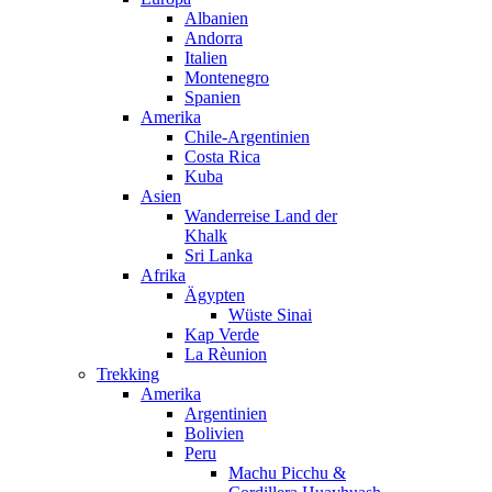
Albanien
Andorra
Italien
Montenegro
Spanien
Amerika
Chile-Argentinien
Costa Rica
Kuba
Asien
Wanderreise Land der
Khalk
Sri Lanka
Afrika
Ägypten
Wüste Sinai
Kap Verde
La Rèunion
Trekking
Amerika
Argentinien
Bolivien
Peru
Machu Picchu &