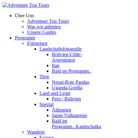
Über Uns
Adventure Top Tours
Was wir anbieten
Unsere Guides
Programm
Fotoreisen
Landschaftsfotografie
Bolivien-Chile-
Argentinien
Iran
Bald im Programm..
Tiere
Nepal-Rote Pandas
Uganda-Gorilla
Land und Leute
Peru / Bolivien
Spezial
Äthiopien
Japan Vulkanreise
Bald im
Programm...Kamtschatka
Wandern
Europa