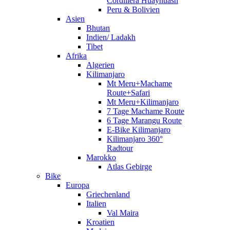
Cordillera Huayhuash
Peru & Bolivien
Asien
Bhutan
Indien/ Ladakh
Tibet
Afrika
Algerien
Kilimanjaro
Mt Meru+Machame
Route+Safari
Mt Meru+Kilimanjaro
7 Tage Machame Route
6 Tage Marangu Route
E-Bike Kilimanjaro
Kilimanjaro 360°
Radtour
Marokko
Atlas Gebirge
Bike
Europa
Griechenland
Italien
Val Maira
Kroatien