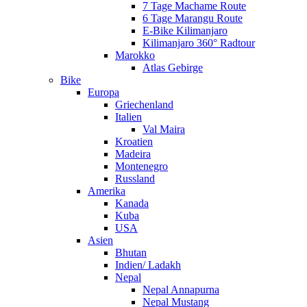
7 Tage Machame Route
6 Tage Marangu Route
E-Bike Kilimanjaro
Kilimanjaro 360° Radtour
Marokko
Atlas Gebirge
Bike
Europa
Griechenland
Italien
Val Maira
Kroatien
Madeira
Montenegro
Russland
Amerika
Kanada
Kuba
USA
Asien
Bhutan
Indien/ Ladakh
Nepal
Nepal Annapurna
Nepal Mustang