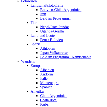
Fotoreisen
Landschaftsfotografie
Bolivien-Chile-Argentinien
Iran
Bald im Programm..
Tiere
Nepal-Rote Pandas
Uganda-Gorilla
Land und Leute
Peru / Bolivien
Spezial
Äthiopien
Japan Vulkanreise
Bald im Programm...Kamtschatka
Wandern
Europa
Albanien
Andorra
Italien
Montenegro
Spanien
Amerika
Chile-Argentinien
Costa Rica
Kuba