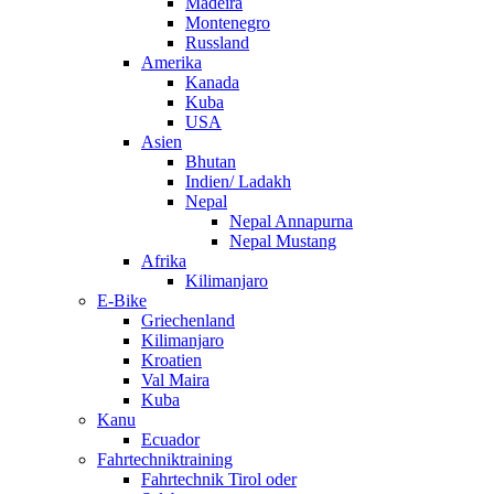
Madeira
Montenegro
Russland
Amerika
Kanada
Kuba
USA
Asien
Bhutan
Indien/ Ladakh
Nepal
Nepal Annapurna
Nepal Mustang
Afrika
Kilimanjaro
E-Bike
Griechenland
Kilimanjaro
Kroatien
Val Maira
Kuba
Kanu
Ecuador
Fahrtechniktraining
Fahrtechnik Tirol oder