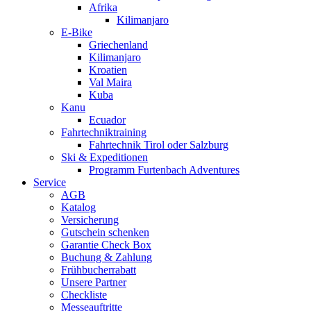
Afrika
Kilimanjaro
E-Bike
Griechenland
Kilimanjaro
Kroatien
Val Maira
Kuba
Kanu
Ecuador
Fahrtechniktraining
Fahrtechnik Tirol oder Salzburg
Ski & Expeditionen
Programm Furtenbach Adventures
Service
AGB
Katalog
Versicherung
Gutschein schenken
Garantie Check Box
Buchung & Zahlung
Frühbucherrabatt
Unsere Partner
Checkliste
Messeauftritte