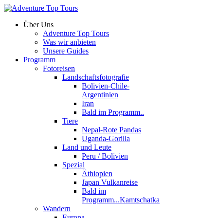
Über Uns
Adventure Top Tours
Was wir anbieten
Unsere Guides
Programm
Fotoreisen
Landschaftsfotografie
Bolivien-Chile-
Argentinien
Iran
Bald im Programm..
Tiere
Nepal-Rote Pandas
Uganda-Gorilla
Land und Leute
Peru / Bolivien
Spezial
Äthiopien
Japan Vulkanreise
Bald im
Programm...Kamtschatka
Wandern
Europa