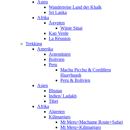
Asien
Wanderreise Land der Khalk
Sri Lanka
Afrika
Ägypten
Wüste Sinai
Kap Verde
La Rèunion
Trekking
Amerika
Argentinien
Bolivien
Peru
Machu Picchu & Cordillera
Huayhuash
Peru & Bolivien
Asien
Bhutan
Indien/ Ladakh
Tibet
Afrika
Algerien
Kilimanjaro
Mt Meru+Machame Route+Safari
Mt Meru+Kilimanjaro