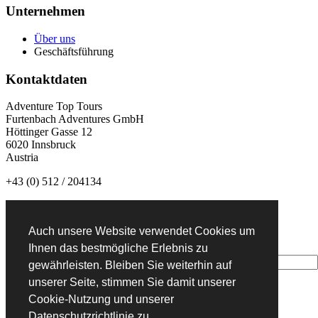
Unternehmen
Über uns
Geschäftsführung
Kontaktdaten
Adventure Top Tours
Furtenbach Adventures GmbH
Höttinger Gasse 12
6020 Innsbruck
Austria
+43 (0) 512 / 204134
info@adventuretoptours.com
Auch unsere Website verwendet Cookies um
Newsletteranmeldung:
Ihnen das bestmögliche Erlebnis zu
gewährleisten. Bleiben Sie weiterhin auf
unserer Seite, stimmen Sie damit unserer
Cookie-Nutzung und unserer
DE
Datenschutzrichtlinie zu.