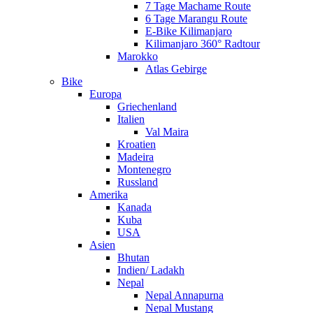
7 Tage Machame Route
6 Tage Marangu Route
E-Bike Kilimanjaro
Kilimanjaro 360° Radtour
Marokko
Atlas Gebirge
Bike
Europa
Griechenland
Italien
Val Maira
Kroatien
Madeira
Montenegro
Russland
Amerika
Kanada
Kuba
USA
Asien
Bhutan
Indien/ Ladakh
Nepal
Nepal Annapurna
Nepal Mustang