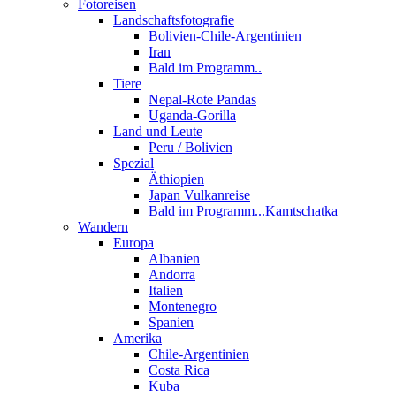
Fotoreisen
Landschaftsfotografie
Bolivien-Chile-Argentinien
Iran
Bald im Programm..
Tiere
Nepal-Rote Pandas
Uganda-Gorilla
Land und Leute
Peru / Bolivien
Spezial
Äthiopien
Japan Vulkanreise
Bald im Programm...Kamtschatka
Wandern
Europa
Albanien
Andorra
Italien
Montenegro
Spanien
Amerika
Chile-Argentinien
Costa Rica
Kuba