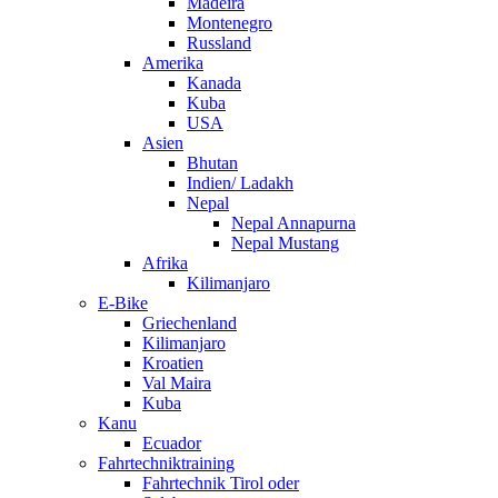
Madeira
Montenegro
Russland
Amerika
Kanada
Kuba
USA
Asien
Bhutan
Indien/ Ladakh
Nepal
Nepal Annapurna
Nepal Mustang
Afrika
Kilimanjaro
E-Bike
Griechenland
Kilimanjaro
Kroatien
Val Maira
Kuba
Kanu
Ecuador
Fahrtechniktraining
Fahrtechnik Tirol oder