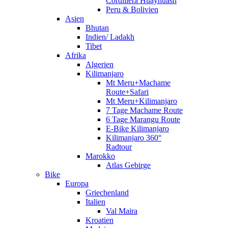
Cordillera Huayhuash
Peru & Bolivien
Asien
Bhutan
Indien/ Ladakh
Tibet
Afrika
Algerien
Kilimanjaro
Mt Meru+Machame
Route+Safari
Mt Meru+Kilimanjaro
7 Tage Machame Route
6 Tage Marangu Route
E-Bike Kilimanjaro
Kilimanjaro 360°
Radtour
Marokko
Atlas Gebirge
Bike
Europa
Griechenland
Italien
Val Maira
Kroatien