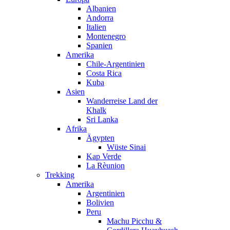
Albanien
Andorra
Italien
Montenegro
Spanien
Amerika
Chile-Argentinien
Costa Rica
Kuba
Asien
Wanderreise Land der
Khalk
Sri Lanka
Afrika
Ägypten
Wüste Sinai
Kap Verde
La Rèunion
Trekking
Amerika
Argentinien
Bolivien
Peru
Machu Picchu &