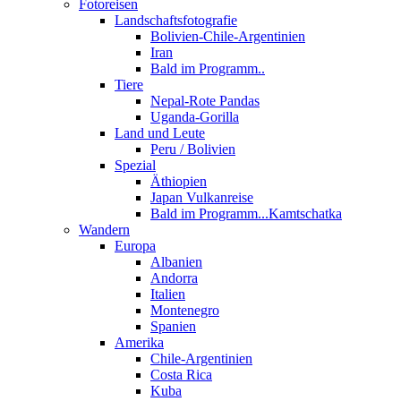
Fotoreisen
Landschaftsfotografie
Bolivien-Chile-Argentinien
Iran
Bald im Programm..
Tiere
Nepal-Rote Pandas
Uganda-Gorilla
Land und Leute
Peru / Bolivien
Spezial
Äthiopien
Japan Vulkanreise
Bald im Programm...Kamtschatka
Wandern
Europa
Albanien
Andorra
Italien
Montenegro
Spanien
Amerika
Chile-Argentinien
Costa Rica
Kuba