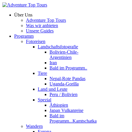
Über Uns
Adventure Top Tours
Was wir anbieten
Unsere Guides
Programm
Fotoreisen
Landschaftsfotografie
Bolivien-Chile-
Argentinien
Iran
Bald im Programm..
Tiere
Nepal-Rote Pandas
Uganda-Gorilla
Land und Leute
Peru / Bolivien
Spezial
Äthiopien
Japan Vulkanreise
Bald im
Programm...Kamtschatka
Wandern
Europa