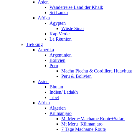
Asien
Wanderreise Land der Khalk
Sri Lanka
Afrika
Ägypten
Wüste Sinai
Kap Verde
La Rèunion
Trekking
Amerika
Argentinien
Bolivien
Peru
Machu Picchu & Cordillera Huayhua
Peru & Bolivien
Asien
Bhutan
Indien/ Ladakh
Tibet
Afrika
Algerien
Kilimanjaro
Mt Meru+Machame Route+Safari
Mt Meru+Kilimanjaro
7 Tage Machame Route