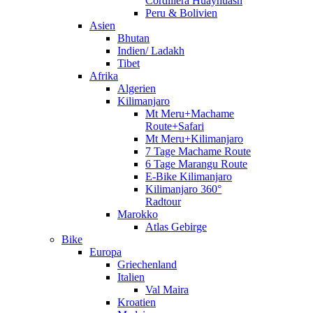
Cordillera Huayhuash
Peru & Bolivien
Asien
Bhutan
Indien/ Ladakh
Tibet
Afrika
Algerien
Kilimanjaro
Mt Meru+Machame
Route+Safari
Mt Meru+Kilimanjaro
7 Tage Machame Route
6 Tage Marangu Route
E-Bike Kilimanjaro
Kilimanjaro 360°
Radtour
Marokko
Atlas Gebirge
Bike
Europa
Griechenland
Italien
Val Maira
Kroatien