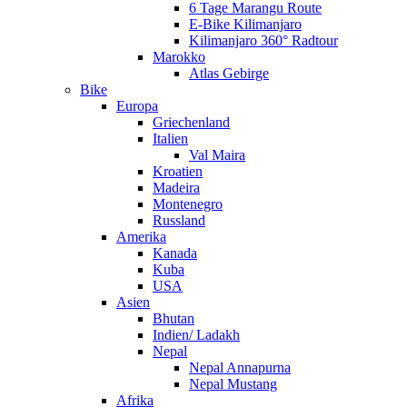
6 Tage Marangu Route
E-Bike Kilimanjaro
Kilimanjaro 360° Radtour
Marokko
Atlas Gebirge
Bike
Europa
Griechenland
Italien
Val Maira
Kroatien
Madeira
Montenegro
Russland
Amerika
Kanada
Kuba
USA
Asien
Bhutan
Indien/ Ladakh
Nepal
Nepal Annapurna
Nepal Mustang
Afrika