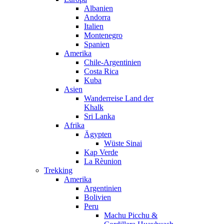
Albanien
Andorra
Italien
Montenegro
Spanien
Amerika
Chile-Argentinien
Costa Rica
Kuba
Asien
Wanderreise Land der
Khalk
Sri Lanka
Afrika
Ägypten
Wüste Sinai
Kap Verde
La Rèunion
Trekking
Amerika
Argentinien
Bolivien
Peru
Machu Picchu &