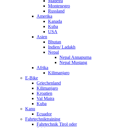
Madeira
Montenegro
Russland
Amerika
Kanada
Kuba
USA
Asien
Bhutan
Indien/ Ladakh
Nepal
Nepal Annapurna
Nepal Mustang
Afrika
Kilimanjaro
E-Bike
Griechenland
Kilimanjaro
Kroatien
Val Maira
Kuba
Kanu
Ecuador
Fahrtechniktraining
Fahrtechnik Tirol oder