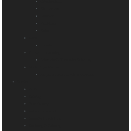
Griechenland
Kilimanjaro
Kroatien
Val Maira
Kuba
Kanu
Ecuador
Fahrtechniktraining
Fahrtechnik Tirol oder Salzburg
Ski & Expeditionen
Programm Furtenbach Adventures
Service
AGB
Katalog
Versicherung
Gutschein schenken
Garantie Check Box
Buchung & Zahlung