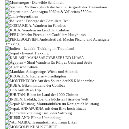
ALBANIEN - DURCH DIE BIZARRE
ITALIEN - VULKANINSELN IM
BERGWELT DER SKIPETAREN
MONTENEGRO - DIE WILDE SCHÖNHEIT
MITTELMEER
SPANIEN: MALLORCA, DURCH DIE
Geheimtipp Albanien
ARGENTINIEN: ACONCAGUA 6962M &
Auf den Spuren der K&K Monarchie
BIZARRE BERGWELT DER TRAMUNTANA
Wandern und „Cucina Liparese“
CHILE-ARGENTINIEN
VALLECITOS 5500M
MORE DETAILS
BOLIVIEN: EISBERGE DER CORDILLERA
MORE DETAILS
Abseits der Touristenströme durch die Bergwelt Mallorcas
MORE DETAILS
COSTA RICA: WANDERN IM PARADIES
ERLEBNISSE UND WANDERN AM ENDE DER WELT
REAL
Das Dach Amerikas
KUBA: WANDERN IM LAND DER COHIBAS
MORE DETAILS
PERU: MACHU PICCHU UND CORDILLERA
REISELAND NR.1 IN ZENTRAL- UND MITTELAMERIKA
MORE DETAILS
Mitten ins Herz Südamerikas
MORE DETAILS
PERU/BOLIVIEN: ANDENFESTIVAL, MACHU
KUBA - EIN PARADIES FÜR WANDERFREUNDE!
HUAYHUASH
PICCHU UND AUSANGATE TREKKING
MORE DETAILS
MORE DETAILS
INDIEN – LADAKH, TREKKING IM
MORE DETAILS
DAS BEEINDRUCKENDSTE IN DER GESAMTEN ANDENWELT
NEPAL - EVEREST TREKKING
TRAUMLAND
TREKKINGTOUR MIT VIELEN HIGHLIGHTS VON PERU UND
KAILASH, MANASAROVARSEE UND LHASA
BOLIVIEN
MORE DETAILS
ÄGYPTEN – SINAI WANDERN FÜR KÖRPER,
Erleben sie hautnah eine echte Everest Expedition
Ladakh oder auch Klein-Tibet genannt
ALGERISCHE SAHARA
“Kein Ort ist wundervoller als dieser, kein Ort ist erstaunlicher als dieser”
GEIST UND SEELE
MORE DETAILS
MAROKKO: ATLASGEBIRGE, WÜSTE UND
MORE DETAILS
MORE DETAILS
KROATIEN: RADREISE – INSELHÜPFEN
Das größte Freilichtmuseum der Welt
ATLANTIK
MORE DETAILS
Sandstein, Sand und Sonne
MONTENEGRO: AUF DEN SPUREN DER
KUBA: BIKEN IM LAND DER COHIBAS
FAHRRAD AN BORD
K&K MONARCHIE
MORE DETAILS
Trekking durch Sand und Palmgärten
MORE DETAILS
USA KULT-BIKE-TRIP
BHUTAN: BIKEN IM LAND DER 1000
VON TROPEN, OLDTIMERN BIS ZIGARREN
MORE DETAILS
MONTENEGRO, DIE WILDE SCHÖNHEIT IM NEUEN EUROPA
MORE DETAILS
INDIEN: LADAKH, ÜBER DIE HÖCHSTEN
The BEST OF THE BEST
CHÖRTEN
NEPAL: MUSTANG, MOUNTAINBIKEN IM
PÄSSE DER WELT
MORE DETAILS
MORE DETAILS
NEPAL: ANNAPURNA, MIT DEM BIKE HOCH
KÖNIGREICH MUSTANG
MORE DETAILS
VON WEST NACH OST DURCHS LAND
FAHRTECHNIKTRAINING TIROL ODER
HINAUS
KLEINES ABENTEUER AUF ZWEI RÄDERN
RUSSLAND: ELBRUS UMRUNDUNG
SALZBURG
KARGE LANDSCHAFT, EINSAMKEIT UND ZURÜCK ZUM
MORE DETAILS