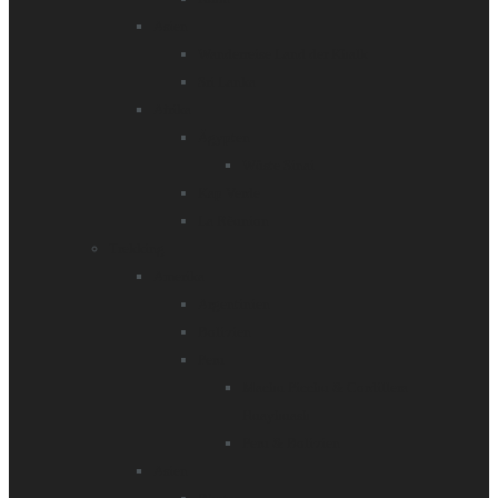
Asien
Wanderreise Land der Khalk
Sri Lanka
Afrika
Ägypten
Wüste Sinai
Kap Verde
La Rèunion
Trekking
Amerika
Argentinien
Bolivien
Peru
Machu Picchu & Cordillera
Huayhuash
Peru & Bolivien
Asien