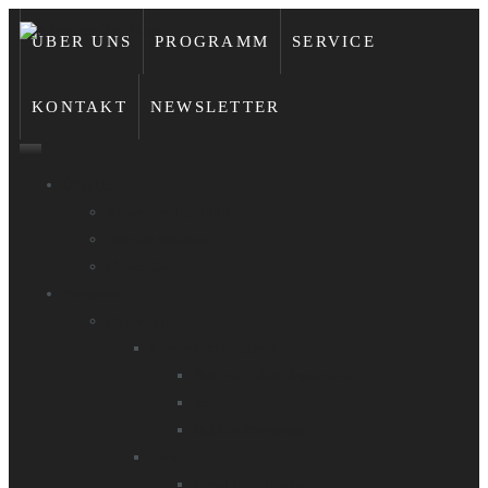
ÜBER UNS
PROGRAMM
SERVICE
KONTAKT
NEWSLETTER
Über Uns
Adventure Top Tours
Was wir anbieten
Unsere Guides
Programm
Fotoreisen
Landschaftsfotografie
Bolivien-Chile-Argentinien
Iran
Bald im Programm..
Tiere
Nepal-Rote Pandas