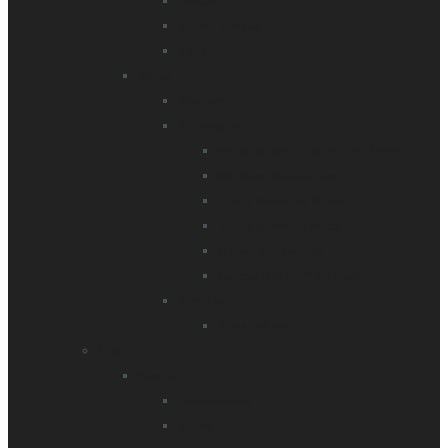
Bhutan
Indien/ Ladakh
Tibet
Afrika
Algerien
Kilimanjaro
Mt Meru+Machame Route+Safari
Mt Meru+Kilimanjaro
7 Tage Machame Route
6 Tage Marangu Route
E-Bike Kilimanjaro
Kilimanjaro 360° Radtour
Marokko
Atlas Gebirge
Bike
Europa
Griechenland
Italien