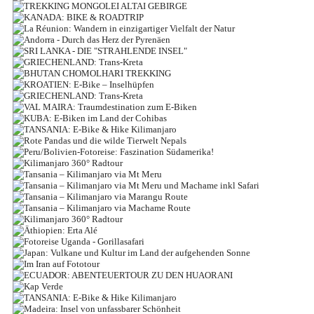
VAL MAIRA: TRAUMDESTINATION ZUM
URSPRUNG
MIT DEM RAD BIS AUF 5416M
MORE DETAILS
MONGOLEI KHALK GEBIET
MIT DEM MOUNTAINBIKE UM DEN HÖCHSTEN BERG EUROPAS
BIKEN
VERBESSERE DEINE SKILLS!
TREKKING MONGOLEI ALTAI GEBIRGE
MORE DETAILS
MORE DETAILS
KANADA: BIKE & ROADTRIP
Wandern im Land der Khalk Mongolen
MORE DETAILS
EINSAMES UND UNBERÜHRTES BIKE PARADIES IN DEN BERGEN
MORE DETAILS
LA RÉUNION: WANDERN IN
Wandern und Reiten im Altai Gebirge
DES PIEMONTS
ANDORRA - DURCH DAS HERZ DER
Best of the West: Von den Rockie's bis zum Pazifik.
EINZIGARTIGER VIELFALT DER NATUR
MORE DETAILS
SRI LANKA - DIE "STRAHLENDE INSEL"
PYRENÄEN
MORE DETAILS
MORE DETAILS
GRIECHENLAND: TRANS-KRETA
MORE DETAILS
Ein Traum von Urwald, Bergen, Vulkanen, Stränden und Meer
BHUTAN CHOMOLHARI TREKKING
Das Juwel im indischen Ozean - Zwischen Teeplantagen &
Auf Entdeckungsreise zwischen Frankreich und Spanien
KROATIEN: E-BIKE – INSELHÜPFEN
Dschungellandschaften
Urlaubserlebnis in Europas Süden
MORE DETAILS
GRIECHENLAND: TRANS-KRETA
Außergewöhnliches Trekking im Land mit dem Bruttosozialglück
MORE DETAILS
VAL MAIRA: TRAUMDESTINATION ZUM E-
E-BIKE AN BORD
MORE DETAILS
MORE DETAILS
KUBA: E-BIKEN IM LAND DER COHIBAS
Urlaubserlebnis in Europas Süden
BIKEN
MORE DETAILS
TANSANIA: E-BIKE & HIKE KILIMANJARO
MORE DETAILS
ROTE PANDAS UND DIE WILDE TIERWELT
VON TROPEN, OLDTIMERN BIS ZIGARREN
MORE DETAILS
EINSAMES UND UNBERÜHRTES BIKE PARADIES IN DEN BERGEN
PERU/BOLIVIEN-FOTOREISE: FASZINATION
Dschungel, Steinwüste, Eis, Dach Afrikas
NEPALS
DES PIEMONTS
KILIMANJARO 360° RADTOUR
SÜDAMERIKA!
MORE DETAILS
TANSANIA – KILIMANJARO VIA MT MERU
MORE DETAILS
Auf der Suche nach Roten Pandas, Panzernashörnern und Tigern
MORE DETAILS
TANSANIA – KILIMANJARO VIA MT MERU
Den Kilimanjaro von allen Seiten erleben...
Ein Highlight jagt das nächste - die ultimative Peru/Bolivien-Fotoreise!
TANSANIA – KILIMANJARO VIA MARANGU
Mt Meru & Machame Route
UND MACHAME INKL SAFARI
MORE DETAILS
TANSANIA – KILIMANJARO VIA MACHAME
ROUTE
MORE DETAILS
MORE DETAILS
KILIMANJARO 360° RADTOUR
ROUTE
MORE DETAILS
Kilimanjaro - Mt. Meru - 4 Tage Safari
ÄTHIOPIEN: ERTA ALÉ
Mit Komfort auf den höchsten Berg Afrikas!
FOTOREISE UGANDA - GORILLASAFARI
Den Kilimanjaro von allen Seiten erleben...
Die wohl schönste Route auf das Dach Afrikas!
MORE DETAILS
JAPAN: VULKANE UND KULTUR IM LAND
BEEINDRUCKENDE EINBLICKE IN KULTUR UND NATUR
MORE DETAILS
IM IRAN AUF FOTOTOUR
Afrikas Bilderbuch-Tierwelt.
DER AUFGEHENDEN SONNE
MORE DETAILS
MORE DETAILS
ECUADOR: ABENTEUERTOUR ZU DEN
MORE DETAILS
KAP VERDE
Landschaft soweit das Auge reicht
HUAORANI
MORE DETAILS
Vulkane inmitten eines spannenden Mix von Tradition und Moderne