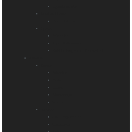
Uganda-Gorilla
Land und Leute
Peru / Bolivien
Spezial
Äthiopien
Japan Vulkanreise
Bald im Programm...Kamtschatka
Wandern
Europa
Albanien
Andorra
Italien
Montenegro
Spanien
Amerika
Chile-Argentinien
Costa Rica
Kuba