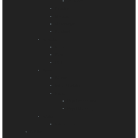
Val Maira
Kroatien
Madeira
Montenegro
Russland
Amerika
Kanada
Kuba
USA
Asien
Bhutan
Indien/ Ladakh
Nepal
Nepal Annapurna
Nepal Mustang
Afrika
Kilimanjaro
E-Bike