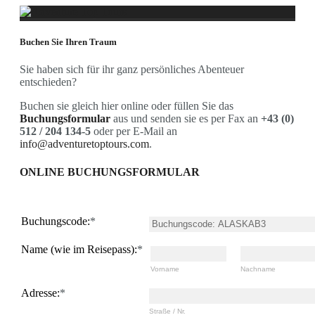
Über Uns
Buchen Sie Ihren Traum
Adventure Top Tours
Was wir anbieten
Sie haben sich für ihr ganz persönliches Abenteuer
Unsere Guides
entschieden?
Programm
Fotoreisen
Buchen sie gleich hier online oder füllen Sie das
Landschaftsfotografie
Buchungsformular
aus und senden sie es per Fax an
+43 (0)
Bolivien-Chile-Argentinien
512 / 204 134-5
oder per E-Mail an
Iran
info@adventuretoptours.com
.
Bald im Programm..
Tiere
ONLINE BUCHUNGSFORMULAR
Nepal-Rote Pandas
Uganda-Gorilla
Land und Leute
Peru / Bolivien
Buchungscode:
*
Spezial
Äthiopien
Name (wie im Reisepass):
*
Japan Vulkanreise
Bald im Programm...Kamtschatka
Vorname
Nachname
Wandern
Europa
Adresse:
*
Albanien
Straße / Nr.