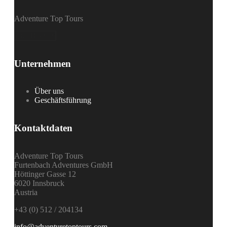
Katalog
Versicherung
Adventure Top Tours
Gutschein schenken
Garantie Check Box
jetzt Buchen
Buchung & Zahlung
Frühbucherrabatt
Unsere Partner
Unternehmen
Checkliste
Messeauftritte
Levelbewertung
Über uns
Impressum
Geschäftsführung
Kontakt
Newsletter
Kontaktdaten
Adventure Top Tours
Furtenbach Adventures GmbH
Höttinger Gasse 12
6020 Innsbruck
Austria
+43 (0) 512 / 204134
info@adventuretoptours.com