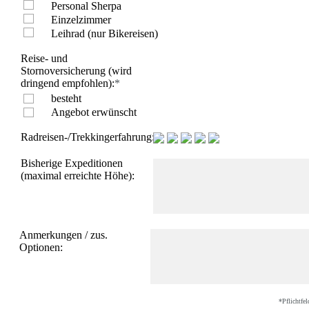
Bhutan
Personal Sherpa
Indien/ Ladakh
Einzelzimmer
Tibet
Leihrad (nur Bikereisen)
Afrika
Algerien
Reise- und
Kilimanjaro
Stornoversicherung (wird
Mt Meru+Machame
dringend empfohlen):
*
Route+Safari
besteht
Mt Meru+Kilimanjaro
Angebot erwünscht
7 Tage Machame Route
6 Tage Marangu Route
Radreisen-/Trekkingerfahrung:
E-Bike Kilimanjaro
Kilimanjaro 360° Radtour
Bisherige Expeditionen
Marokko
(maximal erreichte Höhe):
Atlas Gebirge
Bike
Europa
Griechenland
Italien
Anmerkungen / zus.
Val Maira
Optionen:
Kroatien
Madeira
Montenegro
Russland
Amerika
*Pflichtfel