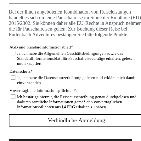
Kanada
Kuba
Bei der Ihnen angebotenen Kombination von Reiseleistungen
USA
handelt es sich um eine Pauschalreise im Sinne der Richtlinie (EU)
Asien
2015/2302. Sie können daher alle EU-Rechte in Anspruch nehmen
Bhutan
die für Pauschalreisen gelten. Zur Buchung dieser Reise bei
Indien/ Ladakh
Furtenbach Adventures bestätigen Sie bitte folgende Punkte:
Nepal
Nepal Annapurna
*
AGB und Standardinformationsblatt
Nepal Mustang
Afrika
Ja, ich habe die
Allgemeinen Geschäftsbedingungen
sowie das
Standardinformationsblatt für Pauschalreiseverträge
erhalten, gelesen
Kilimanjaro
und akzeptiert.
E-Bike
Griechenland
Datenschutz*
Kilimanjaro
Ja, ich habe die
Datenschutzerklärung
gelesen und erkläre mich damit
Kroatien
einverstanden.
Val Maira
Vorvertragliche Informationspflichten*:
Kuba
Ich bestätige hiermit, die Reiseausschreibung genau durchgelesen und
Kanu
dadurch sämtliche Informationen gemäß den vorvertraglichen
Ecuador
Informationspflichten aus §4 PRG erhalten zu haben.
Fahrtechniktraining
Fahrtechnik Tirol oder Salzburg
Ski & Expeditionen
Programm Furtenbach Adventures
Service
AGB