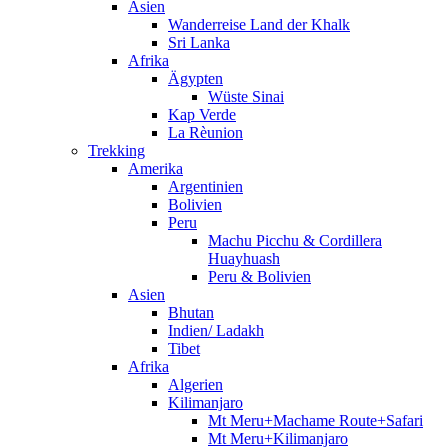
Asien
Wanderreise Land der Khalk
Sri Lanka
Afrika
Ägypten
Wüste Sinai
Kap Verde
La Rèunion
Trekking
Amerika
Argentinien
Bolivien
Peru
Machu Picchu & Cordillera
Huayhuash
Peru & Bolivien
Asien
Bhutan
Indien/ Ladakh
Tibet
Afrika
Algerien
Kilimanjaro
Mt Meru+Machame Route+Safari
Mt Meru+Kilimanjaro