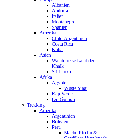
Albanien
Andorra
Italien
Montenegro
Spanien
Amerika
Chile-Argentinien
Costa Rica
Kuba
Asien
Wanderreise Land der
Khalk
Sri Lanka
Afrika
Ägypten
Wüste Sinai
Kap Verde
La Rèunion
Trekking
Amerika
Argentinien
Bolivien
Peru
Machu Picchu &