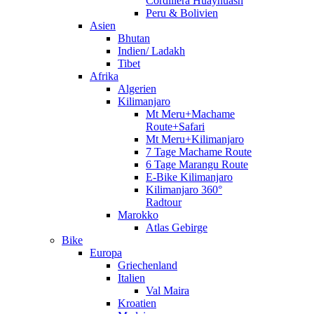
Cordillera Huayhuash
Peru & Bolivien
Asien
Bhutan
Indien/ Ladakh
Tibet
Afrika
Algerien
Kilimanjaro
Mt Meru+Machame
Route+Safari
Mt Meru+Kilimanjaro
7 Tage Machame Route
6 Tage Marangu Route
E-Bike Kilimanjaro
Kilimanjaro 360°
Radtour
Marokko
Atlas Gebirge
Bike
Europa
Griechenland
Italien
Val Maira
Kroatien