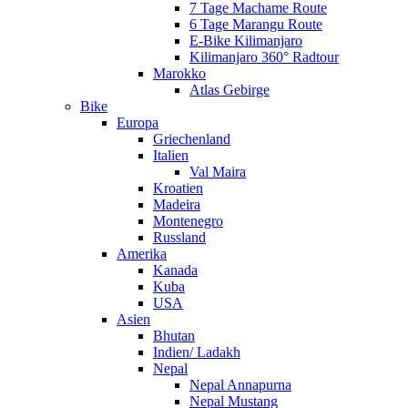
7 Tage Machame Route
6 Tage Marangu Route
E-Bike Kilimanjaro
Kilimanjaro 360° Radtour
Marokko
Atlas Gebirge
Bike
Europa
Griechenland
Italien
Val Maira
Kroatien
Madeira
Montenegro
Russland
Amerika
Kanada
Kuba
USA
Asien
Bhutan
Indien/ Ladakh
Nepal
Nepal Annapurna
Nepal Mustang