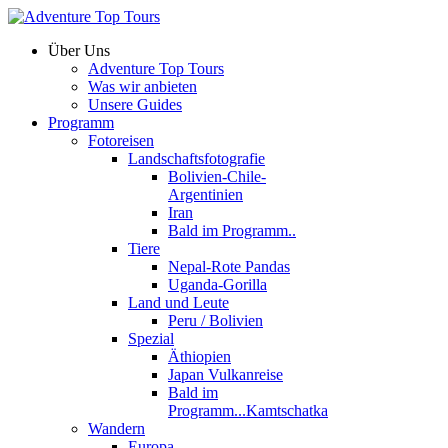
Über Uns
Adventure Top Tours
Was wir anbieten
Unsere Guides
Programm
Fotoreisen
Landschaftsfotografie
Bolivien-Chile-
Argentinien
Iran
Bald im Programm..
Tiere
Nepal-Rote Pandas
Uganda-Gorilla
Land und Leute
Peru / Bolivien
Spezial
Äthiopien
Japan Vulkanreise
Bald im
Programm...Kamtschatka
Wandern
Europa