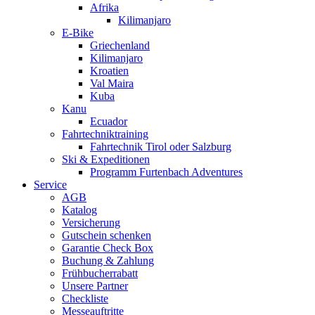
Afrika
Kilimanjaro
E-Bike
Griechenland
Kilimanjaro
Kroatien
Val Maira
Kuba
Kanu
Ecuador
Fahrtechniktraining
Fahrtechnik Tirol oder Salzburg
Ski & Expeditionen
Programm Furtenbach Adventures
Service
AGB
Katalog
Versicherung
Gutschein schenken
Garantie Check Box
Buchung & Zahlung
Frühbucherrabatt
Unsere Partner
Checkliste
Messeauftritte