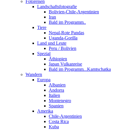
Fotoreisen
Landschaftsfotografie
Bolivien-Chile-Argentinien
Iran
Bald im Programm..
Tiere
Nepal-Rote Pandas
Uganda-Gorilla
Land und Leute
Peru / Bolivien
Spezial
Äthiopien
Japan Vulkanreise
Bald im Programm...Kamtschatka
Wandern
Europa
Albanien
Andorra
Italien
Montenegro
Spanien
Amerika
Chile-Argentinien
Costa Rica
Kuba