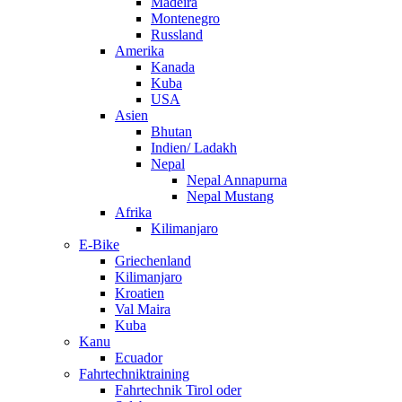
Madeira
Montenegro
Russland
Amerika
Kanada
Kuba
USA
Asien
Bhutan
Indien/ Ladakh
Nepal
Nepal Annapurna
Nepal Mustang
Afrika
Kilimanjaro
E-Bike
Griechenland
Kilimanjaro
Kroatien
Val Maira
Kuba
Kanu
Ecuador
Fahrtechniktraining
Fahrtechnik Tirol oder