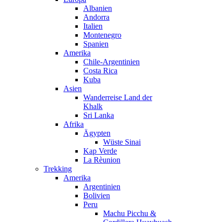
Albanien
Andorra
Italien
Montenegro
Spanien
Amerika
Chile-Argentinien
Costa Rica
Kuba
Asien
Wanderreise Land der
Khalk
Sri Lanka
Afrika
Ägypten
Wüste Sinai
Kap Verde
La Rèunion
Trekking
Amerika
Argentinien
Bolivien
Peru
Machu Picchu &