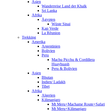
Asien
Wanderreise Land der Khalk
Sri Lanka
Afrika
Ägypten
Wüste Sinai
Kap Verde
La Rèunion
Trekking
Amerika
Argentinien
Bolivien
Peru
Machu Picchu & Cordillera
Huayhuash
Peru & Bolivien
Asien
Bhutan
Indien/ Ladakh
Tibet
Afrika
Algerien
Kilimanjaro
Mt Meru+Machame Route+Safari
Mt Meru+Kilimanjaro