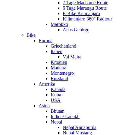
7 Tage Machame Route
6 Tage Marangu Route
E-Bike Kilimanjaro
Kilimanjaro 360° Radtour
Marokko
Atlas Gebirge
Bike
Europa
Griechenland
Italien
Val Maira
Kroatien
Madeira
Montenegro
Russland
Amerika
Kanada
Kuba
USA
Asien
Bhutan
Indien/ Ladakh
Nepal
Nepal Annapurna
Nepal Mustang