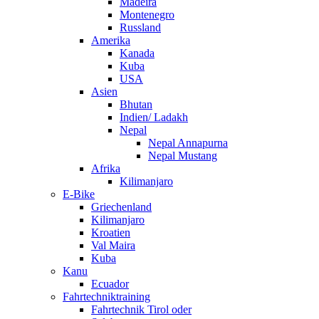
Madeira
Montenegro
Russland
Amerika
Kanada
Kuba
USA
Asien
Bhutan
Indien/ Ladakh
Nepal
Nepal Annapurna
Nepal Mustang
Afrika
Kilimanjaro
E-Bike
Griechenland
Kilimanjaro
Kroatien
Val Maira
Kuba
Kanu
Ecuador
Fahrtechniktraining
Fahrtechnik Tirol oder