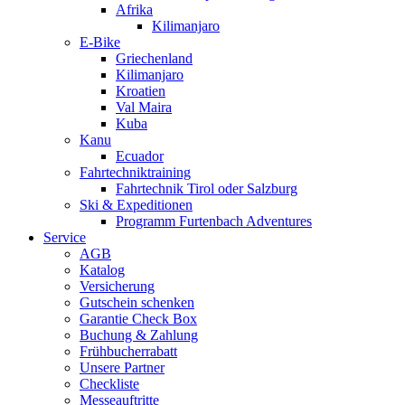
Afrika
Kilimanjaro
E-Bike
Griechenland
Kilimanjaro
Kroatien
Val Maira
Kuba
Kanu
Ecuador
Fahrtechniktraining
Fahrtechnik Tirol oder Salzburg
Ski & Expeditionen
Programm Furtenbach Adventures
Service
AGB
Katalog
Versicherung
Gutschein schenken
Garantie Check Box
Buchung & Zahlung
Frühbucherrabatt
Unsere Partner
Checkliste
Messeauftritte