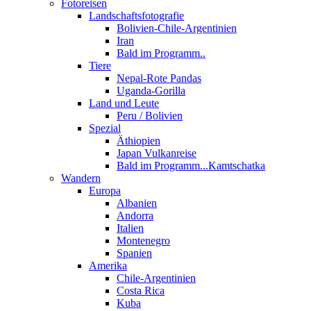
Fotoreisen
Landschaftsfotografie
Bolivien-Chile-Argentinien
Iran
Bald im Programm..
Tiere
Nepal-Rote Pandas
Uganda-Gorilla
Land und Leute
Peru / Bolivien
Spezial
Äthiopien
Japan Vulkanreise
Bald im Programm...Kamtschatka
Wandern
Europa
Albanien
Andorra
Italien
Montenegro
Spanien
Amerika
Chile-Argentinien
Costa Rica
Kuba