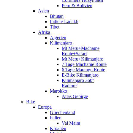
Cordillera Huayhuash
Peru & Bolivien
Asien
Bhutan
Indien/ Ladakh
Tibet
Afrika
Algerien
Kilimanjaro
Mt Meru+Machame
Route+Safari
Mt Meru+Kilimanjaro
7 Tage Machame Route
6 Tage Marangu Route
E-Bike Kilimanjaro
Kilimanjaro 360°
Radtour
Marokko
Atlas Gebirge
Bike
Europa
Griechenland
Italien
Val Maira
Kroatien