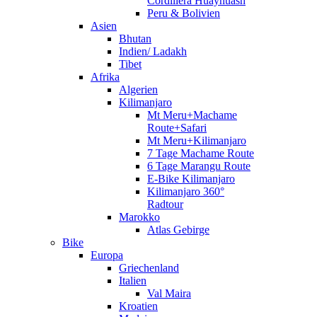
Cordillera Huayhuash
Peru & Bolivien
Asien
Bhutan
Indien/ Ladakh
Tibet
Afrika
Algerien
Kilimanjaro
Mt Meru+Machame
Route+Safari
Mt Meru+Kilimanjaro
7 Tage Machame Route
6 Tage Marangu Route
E-Bike Kilimanjaro
Kilimanjaro 360°
Radtour
Marokko
Atlas Gebirge
Bike
Europa
Griechenland
Italien
Val Maira
Kroatien