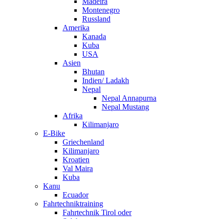
Madeira
Montenegro
Russland
Amerika
Kanada
Kuba
USA
Asien
Bhutan
Indien/ Ladakh
Nepal
Nepal Annapurna
Nepal Mustang
Afrika
Kilimanjaro
E-Bike
Griechenland
Kilimanjaro
Kroatien
Val Maira
Kuba
Kanu
Ecuador
Fahrtechniktraining
Fahrtechnik Tirol oder