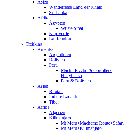
Asien
Wanderreise Land der Khalk
Sri Lanka
Afrika
Ägypten
Wüste Sinai
Kap Verde
La Rèunion
Trekking
Amerika
Argentinien
Bolivien
Peru
Machu Picchu & Cordillera
Huayhuash
Peru & Bolivien
Asien
Bhutan
Indien/ Ladakh
Tibet
Afrika
Algerien
Kilimanjaro
Mt Meru+Machame Route+Safari
Mt Meru+Kilimanjaro