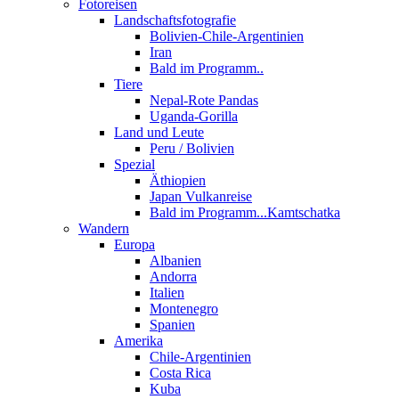
Fotoreisen
Landschaftsfotografie
Bolivien-Chile-Argentinien
Iran
Bald im Programm..
Tiere
Nepal-Rote Pandas
Uganda-Gorilla
Land und Leute
Peru / Bolivien
Spezial
Äthiopien
Japan Vulkanreise
Bald im Programm...Kamtschatka
Wandern
Europa
Albanien
Andorra
Italien
Montenegro
Spanien
Amerika
Chile-Argentinien
Costa Rica
Kuba