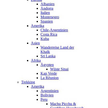
Albanien
Andorra
Italien
Montenegro
Spanien
Amerika
Chile-Argentinien
Costa Rica
Kuba
Asien
Wanderreise Land der
Khalk
Sri Lanka
Afrika
Ägypten
Wüste Sinai
Kap Verde
La Rèunion
Trekking
Amerika
Argentinien
Bolivien
Peru
Machu Picchu &