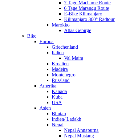
7 Tage Machame Route
6 Tage Marangu Route
E-Bike Kilimanjaro
Kilimanjaro 360° Radtour
Marokko
Atlas Gebirge
Bike
Europa
Griechenland
Italien
Val Maira
Kroatien
Madeira
Montenegro
Russland
Amerika
Kanada
Kuba
USA
Asien
Bhutan
Indien/ Ladakh
Nepal
Nepal Annapurna
Nepal Mustang