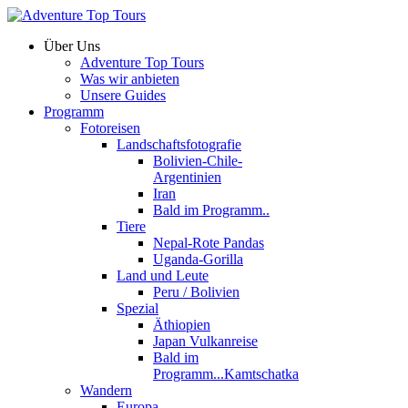
Über Uns
Adventure Top Tours
Was wir anbieten
Unsere Guides
Programm
Fotoreisen
Landschaftsfotografie
Bolivien-Chile-
Argentinien
Iran
Bald im Programm..
Tiere
Nepal-Rote Pandas
Uganda-Gorilla
Land und Leute
Peru / Bolivien
Spezial
Äthiopien
Japan Vulkanreise
Bald im
Programm...Kamtschatka
Wandern
Europa