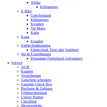
Afrika
Kilimanjaro
E-Bike
Griechenland
Kilimanjaro
Kroatien
Val Maira
Kuba
Kanu
Ecuador
Fahrtechniktraining
Fahrtechnik Tirol oder Salzburg
Ski & Expeditionen
Programm Furtenbach Adventures
Service
AGB
Katalog
Versicherung
Gutschein schenken
Garantie Check Box
Buchung & Zahlung
Frühbucherrabatt
Unsere Partner
Checkliste
Messeauftritte