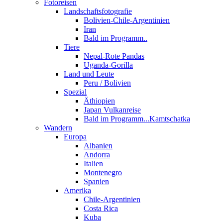
Fotoreisen
Landschaftsfotografie
Bolivien-Chile-Argentinien
Iran
Bald im Programm..
Tiere
Nepal-Rote Pandas
Uganda-Gorilla
Land und Leute
Peru / Bolivien
Spezial
Äthiopien
Japan Vulkanreise
Bald im Programm...Kamtschatka
Wandern
Europa
Albanien
Andorra
Italien
Montenegro
Spanien
Amerika
Chile-Argentinien
Costa Rica
Kuba