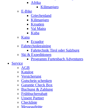
Afrika
Kilimanjaro
E-Bike
Griechenland
Kilimanjaro
Kroatien
Val Maira
Kuba
Kanu
Ecuador
Fahrtechniktraining
Fahrtechnik Tirol oder Salzburg
Ski & Expeditionen
Programm Furtenbach Adventures
Service
AGB
Katalog
Versicherung
Gutschein schenken
Garantie Check Box
Buchung & Zahlung
Frühbucherrabatt
Unsere Partner
Checkliste
Messeauftritte