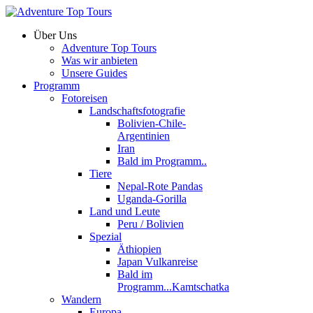
Über Uns
Adventure Top Tours
Was wir anbieten
Unsere Guides
Programm
Fotoreisen
Landschaftsfotografie
Bolivien-Chile-
Argentinien
Iran
Bald im Programm..
Tiere
Nepal-Rote Pandas
Uganda-Gorilla
Land und Leute
Peru / Bolivien
Spezial
Äthiopien
Japan Vulkanreise
Bald im
Programm...Kamtschatka
Wandern
Europa