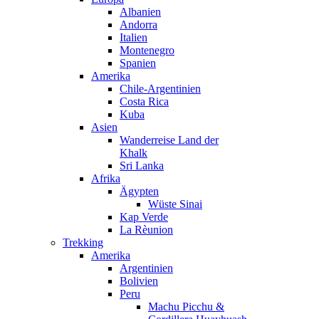
Albanien
Andorra
Italien
Montenegro
Spanien
Amerika
Chile-Argentinien
Costa Rica
Kuba
Asien
Wanderreise Land der
Khalk
Sri Lanka
Afrika
Ägypten
Wüste Sinai
Kap Verde
La Rèunion
Trekking
Amerika
Argentinien
Bolivien
Peru
Machu Picchu &