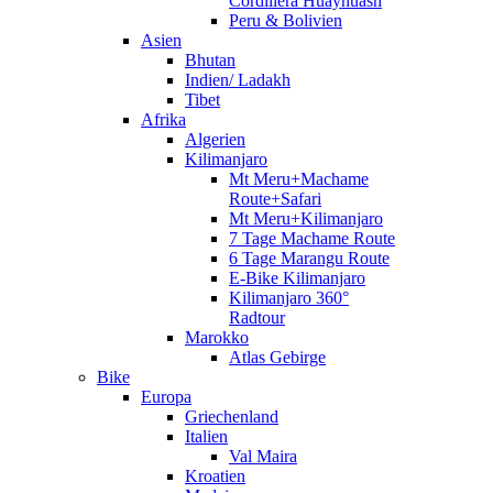
Cordillera Huayhuash
Peru & Bolivien
Asien
Bhutan
Indien/ Ladakh
Tibet
Afrika
Algerien
Kilimanjaro
Mt Meru+Machame
Route+Safari
Mt Meru+Kilimanjaro
7 Tage Machame Route
6 Tage Marangu Route
E-Bike Kilimanjaro
Kilimanjaro 360°
Radtour
Marokko
Atlas Gebirge
Bike
Europa
Griechenland
Italien
Val Maira
Kroatien