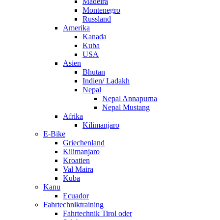
Madeira
Montenegro
Russland
Amerika
Kanada
Kuba
USA
Asien
Bhutan
Indien/ Ladakh
Nepal
Nepal Annapurna
Nepal Mustang
Afrika
Kilimanjaro
E-Bike
Griechenland
Kilimanjaro
Kroatien
Val Maira
Kuba
Kanu
Ecuador
Fahrtechniktraining
Fahrtechnik Tirol oder