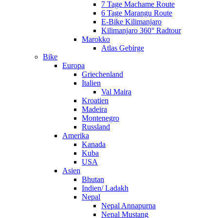
7 Tage Machame Route
6 Tage Marangu Route
E-Bike Kilimanjaro
Kilimanjaro 360° Radtour
Marokko
Atlas Gebirge
Bike
Europa
Griechenland
Italien
Val Maira
Kroatien
Madeira
Montenegro
Russland
Amerika
Kanada
Kuba
USA
Asien
Bhutan
Indien/ Ladakh
Nepal
Nepal Annapurna
Nepal Mustang