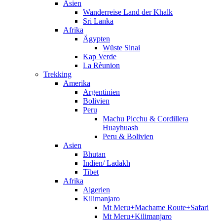
Asien
Wanderreise Land der Khalk
Sri Lanka
Afrika
Ägypten
Wüste Sinai
Kap Verde
La Rèunion
Trekking
Amerika
Argentinien
Bolivien
Peru
Machu Picchu & Cordillera
Huayhuash
Peru & Bolivien
Asien
Bhutan
Indien/ Ladakh
Tibet
Afrika
Algerien
Kilimanjaro
Mt Meru+Machame Route+Safari
Mt Meru+Kilimanjaro