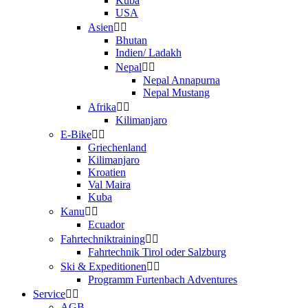
Kuba
USA
Asien
Bhutan
Indien/ Ladakh
Nepal
Nepal Annapurna
Nepal Mustang
Afrika
Kilimanjaro
E-Bike
Griechenland
Kilimanjaro
Kroatien
Val Maira
Kuba
Kanu
Ecuador
Fahrtechniktraining
Fahrtechnik Tirol oder Salzburg
Ski & Expeditionen
Programm Furtenbach Adventures
Service
AGB