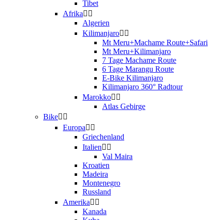
Tibet
Afrika
Algerien
Kilimanjaro
Mt Meru+Machame Route+Safari
Mt Meru+Kilimanjaro
7 Tage Machame Route
6 Tage Marangu Route
E-Bike Kilimanjaro
Kilimanjaro 360° Radtour
Marokko
Atlas Gebirge
Bike
Europa
Griechenland
Italien
Val Maira
Kroatien
Madeira
Montenegro
Russland
Amerika
Kanada