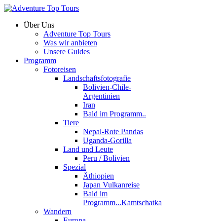
Über Uns
Adventure Top Tours
Was wir anbieten
Unsere Guides
Programm
Fotoreisen
Landschaftsfotografie
Bolivien-Chile-
Argentinien
Iran
Bald im Programm..
Tiere
Nepal-Rote Pandas
Uganda-Gorilla
Land und Leute
Peru / Bolivien
Spezial
Äthiopien
Japan Vulkanreise
Bald im
Programm...Kamtschatka
Wandern
Europa