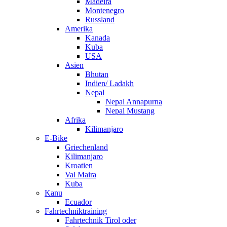
Madeira
Montenegro
Russland
Amerika
Kanada
Kuba
USA
Asien
Bhutan
Indien/ Ladakh
Nepal
Nepal Annapurna
Nepal Mustang
Afrika
Kilimanjaro
E-Bike
Griechenland
Kilimanjaro
Kroatien
Val Maira
Kuba
Kanu
Ecuador
Fahrtechniktraining
Fahrtechnik Tirol oder