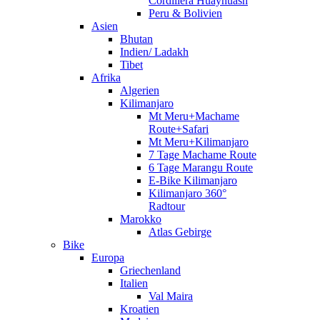
Cordillera Huayhuash
Peru & Bolivien
Asien
Bhutan
Indien/ Ladakh
Tibet
Afrika
Algerien
Kilimanjaro
Mt Meru+Machame
Route+Safari
Mt Meru+Kilimanjaro
7 Tage Machame Route
6 Tage Marangu Route
E-Bike Kilimanjaro
Kilimanjaro 360°
Radtour
Marokko
Atlas Gebirge
Bike
Europa
Griechenland
Italien
Val Maira
Kroatien