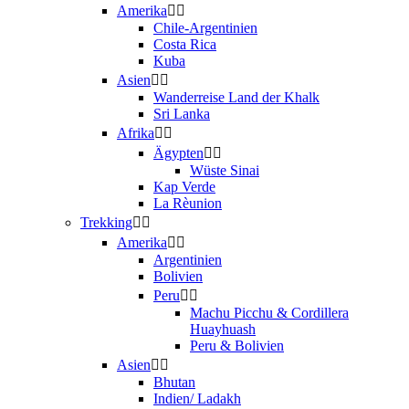
Amerika
Chile-Argentinien
Costa Rica
Kuba
Asien
Wanderreise Land der Khalk
Sri Lanka
Afrika
Ägypten
Wüste Sinai
Kap Verde
La Rèunion
Trekking
Amerika
Argentinien
Bolivien
Peru
Machu Picchu & Cordillera
Huayhuash
Peru & Bolivien
Asien
Bhutan
Indien/ Ladakh