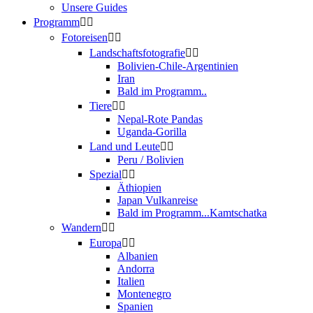
Unsere Guides
Programm
Fotoreisen
Landschaftsfotografie
Bolivien-Chile-Argentinien
Iran
Bald im Programm..
Tiere
Nepal-Rote Pandas
Uganda-Gorilla
Land und Leute
Peru / Bolivien
Spezial
Äthiopien
Japan Vulkanreise
Bald im Programm...Kamtschatka
Wandern
Europa
Albanien
Andorra
Italien
Montenegro
Spanien