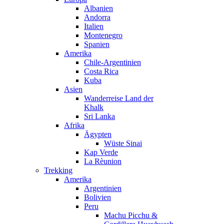
Albanien
Andorra
Italien
Montenegro
Spanien
Amerika
Chile-Argentinien
Costa Rica
Kuba
Asien
Wanderreise Land der
Khalk
Sri Lanka
Afrika
Ägypten
Wüste Sinai
Kap Verde
La Rèunion
Trekking
Amerika
Argentinien
Bolivien
Peru
Machu Picchu &