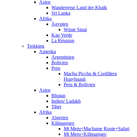
Asien
Wanderreise Land der Khalk
Sri Lanka
Afrika
Ägypten
Wüste Sinai
Kap Verde
La Rèunion
Trekking
Amerika
Argentinien
Bolivien
Peru
Machu Picchu & Cordillera
Huayhuash
Peru & Bolivien
Asien
Bhutan
Indien/ Ladakh
Tibet
Afrika
Algerien
Kilimanjaro
Mt Meru+Machame Route+Safari
Mt Meru+Kilimanjaro