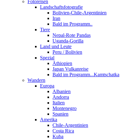
Fotoreisen
Landschaftsfotografie
Bolivien-Chile-Argentinien
Iran
Bald im Programm..
Tiere
Nepal-Rote Pandas
Uganda-Gorilla
Land und Leute
Peru / Bolivien
Spezial
Äthiopien
Japan Vulkanreise
Bald im Programm...Kamtschatka
Wandern
Europa
Albanien
Andorra
Italien
Montenegro
Spanien
Amerika
Chile-Argentinien
Costa Rica
Kuba