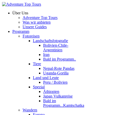
Über Uns
Adventure Top Tours
Was wir anbieten
Unsere Guides
Programm
Fotoreisen
Landschaftsfotografie
Bolivien-Chile-
Argentinien
Iran
Bald im Programm..
Tiere
Nepal-Rote Pandas
Uganda-Gorilla
Land und Leute
Peru / Bolivien
Spezial
Äthiopien
Japan Vulkanreise
Bald im
Programm...Kamtschatka
Wandern
Europa