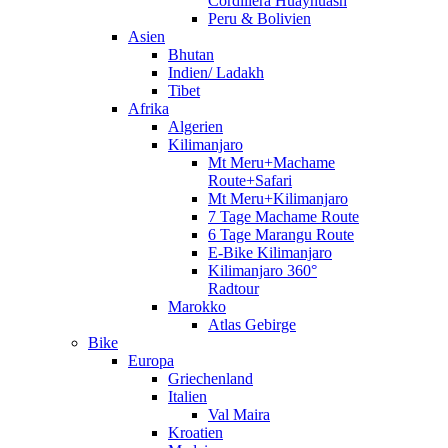
Cordillera Huayhuash
Peru & Bolivien
Asien
Bhutan
Indien/ Ladakh
Tibet
Afrika
Algerien
Kilimanjaro
Mt Meru+Machame
Route+Safari
Mt Meru+Kilimanjaro
7 Tage Machame Route
6 Tage Marangu Route
E-Bike Kilimanjaro
Kilimanjaro 360°
Radtour
Marokko
Atlas Gebirge
Bike
Europa
Griechenland
Italien
Val Maira
Kroatien