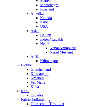
Madeira
Montenegro
Russland
Amerika
Kanada
Kuba
USA
Asien
Bhutan
Indien/ Ladakh
Nepal
Nepal Annapurna
Nepal Mustang
Afrika
Kilimanjaro
E-Bike
Griechenland
Kilimanjaro
Kroatien
Val Maira
Kuba
Kanu
Ecuador
Fahrtechniktraining
Fahrtechnik Tirol oder