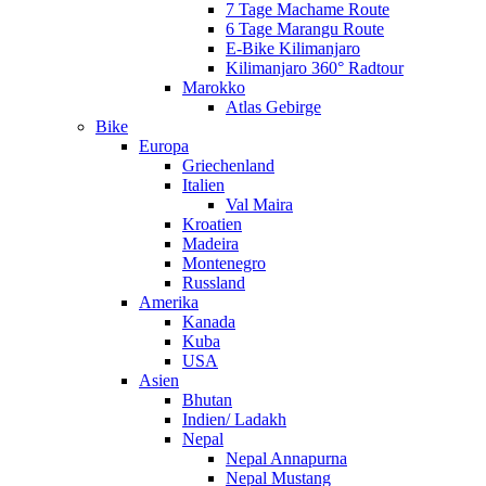
7 Tage Machame Route
6 Tage Marangu Route
E-Bike Kilimanjaro
Kilimanjaro 360° Radtour
Marokko
Atlas Gebirge
Bike
Europa
Griechenland
Italien
Val Maira
Kroatien
Madeira
Montenegro
Russland
Amerika
Kanada
Kuba
USA
Asien
Bhutan
Indien/ Ladakh
Nepal
Nepal Annapurna
Nepal Mustang