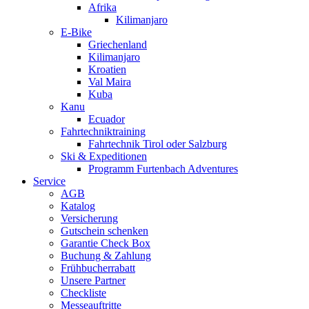
Afrika
Kilimanjaro
E-Bike
Griechenland
Kilimanjaro
Kroatien
Val Maira
Kuba
Kanu
Ecuador
Fahrtechniktraining
Fahrtechnik Tirol oder Salzburg
Ski & Expeditionen
Programm Furtenbach Adventures
Service
AGB
Katalog
Versicherung
Gutschein schenken
Garantie Check Box
Buchung & Zahlung
Frühbucherrabatt
Unsere Partner
Checkliste
Messeauftritte