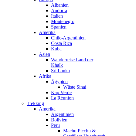
Albanien
Andorra
Italien
Montenegro
Spanien
Amerika
Chile-Argentinien
Costa Rica
Kuba
Asien
Wanderreise Land der
Khalk
Sri Lanka
Afrika
Ägypten
Wüste Sinai
Kap Verde
La Rèunion
Trekking
Amerika
Argentinien
Bolivien
Peru
Machu Picchu &