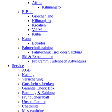
Afrika
Kilimanjaro
E-Bike
Griechenland
Kilimanjaro
Kroatien
Val Maira
Kuba
Kanu
Ecuador
Fahrtechniktraining
Fahrtechnik Tirol oder Salzburg
Ski & Expeditionen
Programm Furtenbach Adventures
Service
AGB
Katalog
Versicherung
Gutschein schenken
Garantie Check Box
Buchung & Zahlung
Frühbucherrabatt
Unsere Partner
Checkliste
Messeauftritte