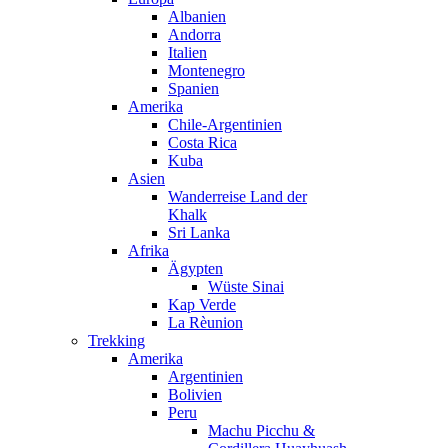
Albanien
Andorra
Italien
Montenegro
Spanien
Amerika
Chile-Argentinien
Costa Rica
Kuba
Asien
Wanderreise Land der
Khalk
Sri Lanka
Afrika
Ägypten
Wüste Sinai
Kap Verde
La Rèunion
Trekking
Amerika
Argentinien
Bolivien
Peru
Machu Picchu &