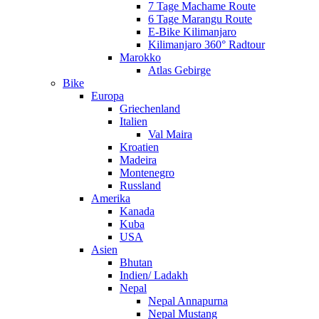
7 Tage Machame Route
6 Tage Marangu Route
E-Bike Kilimanjaro
Kilimanjaro 360° Radtour
Marokko
Atlas Gebirge
Bike
Europa
Griechenland
Italien
Val Maira
Kroatien
Madeira
Montenegro
Russland
Amerika
Kanada
Kuba
USA
Asien
Bhutan
Indien/ Ladakh
Nepal
Nepal Annapurna
Nepal Mustang