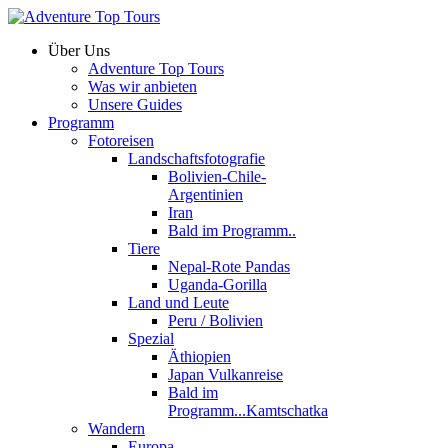
Über Uns
Adventure Top Tours
Was wir anbieten
Unsere Guides
Programm
Fotoreisen
Landschaftsfotografie
Bolivien-Chile-
Argentinien
Iran
Bald im Programm..
Tiere
Nepal-Rote Pandas
Uganda-Gorilla
Land und Leute
Peru / Bolivien
Spezial
Äthiopien
Japan Vulkanreise
Bald im
Programm...Kamtschatka
Wandern
Europa