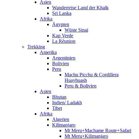
Asien
Wanderreise Land der Khalk
Sri Lanka
Afrika
Ägypten
Wüste Sinai
Kap Verde
La Rèunion
Trekking
Amerika
Argentinien
Bolivien
Peru
Machu Picchu & Cordillera
Huayhuash
Peru & Bolivien
Asien
Bhutan
Indien/ Ladakh
Tibet
Afrika
Algerien
Kilimanjaro
Mt Meru+Machame Route+Safari
Mt Meru+Kilimanjaro