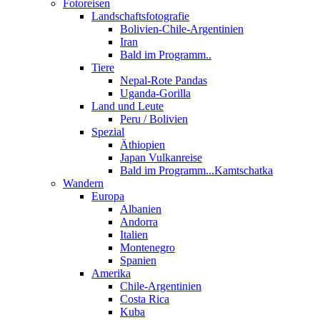
Fotoreisen
Landschaftsfotografie
Bolivien-Chile-Argentinien
Iran
Bald im Programm..
Tiere
Nepal-Rote Pandas
Uganda-Gorilla
Land und Leute
Peru / Bolivien
Spezial
Äthiopien
Japan Vulkanreise
Bald im Programm...Kamtschatka
Wandern
Europa
Albanien
Andorra
Italien
Montenegro
Spanien
Amerika
Chile-Argentinien
Costa Rica
Kuba