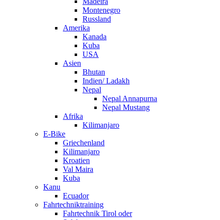
Madeira
Montenegro
Russland
Amerika
Kanada
Kuba
USA
Asien
Bhutan
Indien/ Ladakh
Nepal
Nepal Annapurna
Nepal Mustang
Afrika
Kilimanjaro
E-Bike
Griechenland
Kilimanjaro
Kroatien
Val Maira
Kuba
Kanu
Ecuador
Fahrtechniktraining
Fahrtechnik Tirol oder