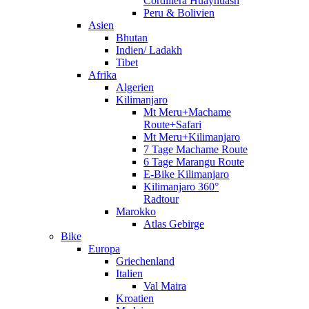
Cordillera Huayhuash
Peru & Bolivien
Asien
Bhutan
Indien/ Ladakh
Tibet
Afrika
Algerien
Kilimanjaro
Mt Meru+Machame
Route+Safari
Mt Meru+Kilimanjaro
7 Tage Machame Route
6 Tage Marangu Route
E-Bike Kilimanjaro
Kilimanjaro 360°
Radtour
Marokko
Atlas Gebirge
Bike
Europa
Griechenland
Italien
Val Maira
Kroatien