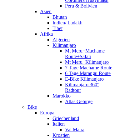
Cordillera Huayhuash
Peru & Bolivien
Asien
Bhutan
Indien/ Ladakh
Tibet
Afrika
Algerien
Kilimanjaro
Mt Meru+Machame
Route+Safari
Mt Meru+Kilimanjaro
7 Tage Machame Route
6 Tage Marangu Route
E-Bike Kilimanjaro
Kilimanjaro 360°
Radtour
Marokko
Atlas Gebirge
Bike
Europa
Griechenland
Italien
Val Maira
Kroatien