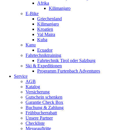
Afrika
Kilimanjaro
E-Bike
Griechenland
Kilimanjaro
Kroatien
Val Maira
Kuba
Kanu
Ecuador
Fahrtechniktraining
Fahrtechnik Tirol oder Salzburg
Ski & Expeditionen
Programm Furtenbach Adventures
Service
AGB
Katalog
Versicherung
Gutschein schenken
Garantie Check Box
Buchung & Zahlung
Frühbucherrabatt
Unsere Partner
Checkliste
Messeauftritte