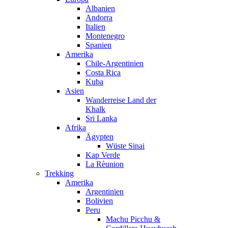
Albanien
Andorra
Italien
Montenegro
Spanien
Amerika
Chile-Argentinien
Costa Rica
Kuba
Asien
Wanderreise Land der
Khalk
Sri Lanka
Afrika
Ägypten
Wüste Sinai
Kap Verde
La Rèunion
Trekking
Amerika
Argentinien
Bolivien
Peru
Machu Picchu &