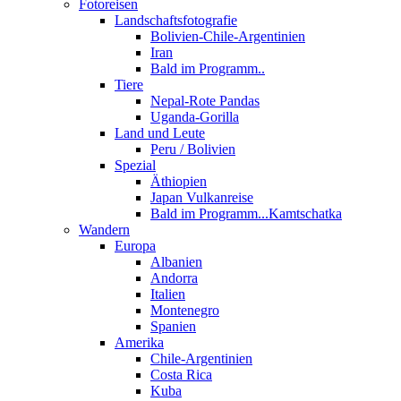
Fotoreisen
Landschaftsfotografie
Bolivien-Chile-Argentinien
Iran
Bald im Programm..
Tiere
Nepal-Rote Pandas
Uganda-Gorilla
Land und Leute
Peru / Bolivien
Spezial
Äthiopien
Japan Vulkanreise
Bald im Programm...Kamtschatka
Wandern
Europa
Albanien
Andorra
Italien
Montenegro
Spanien
Amerika
Chile-Argentinien
Costa Rica
Kuba