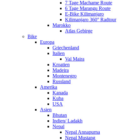
7 Tage Machame Route
6 Tage Marangu Route
E-Bike Kilimanjaro
Kilimanjaro 360° Radtour
Marokko
Atlas Gebirge
Bike
Europa
Griechenland
Italien
Val Maira
Kroatien
Madeira
Montenegro
Russland
Amerika
Kanada
Kuba
USA
Asien
Bhutan
Indien/ Ladakh
Nepal
Nepal Annapurna
Nepal Mustang