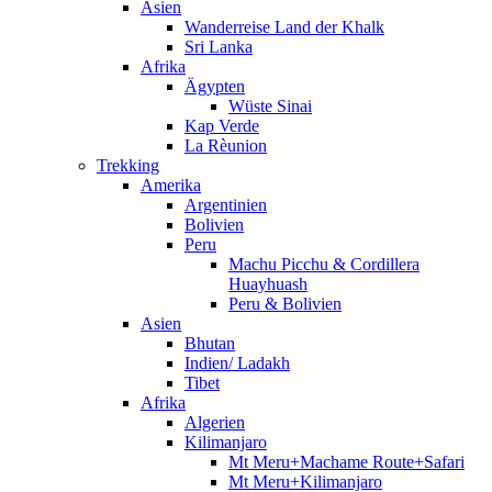
Asien
Wanderreise Land der Khalk
Sri Lanka
Afrika
Ägypten
Wüste Sinai
Kap Verde
La Rèunion
Trekking
Amerika
Argentinien
Bolivien
Peru
Machu Picchu & Cordillera
Huayhuash
Peru & Bolivien
Asien
Bhutan
Indien/ Ladakh
Tibet
Afrika
Algerien
Kilimanjaro
Mt Meru+Machame Route+Safari
Mt Meru+Kilimanjaro