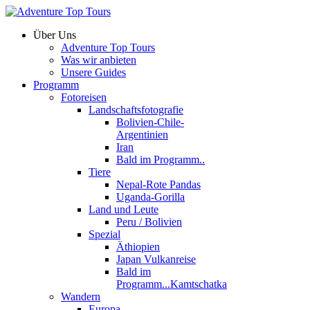
Über Uns
Adventure Top Tours
Was wir anbieten
Unsere Guides
Programm
Fotoreisen
Landschaftsfotografie
Bolivien-Chile-
Argentinien
Iran
Bald im Programm..
Tiere
Nepal-Rote Pandas
Uganda-Gorilla
Land und Leute
Peru / Bolivien
Spezial
Äthiopien
Japan Vulkanreise
Bald im
Programm...Kamtschatka
Wandern
Europa