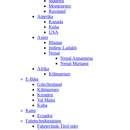
Madeira
Montenegro
Russland
Amerika
Kanada
Kuba
USA
Asien
Bhutan
Indien/ Ladakh
Nepal
Nepal Annapurna
Nepal Mustang
Afrika
Kilimanjaro
E-Bike
Griechenland
Kilimanjaro
Kroatien
Val Maira
Kuba
Kanu
Ecuador
Fahrtechniktraining
Fahrtechnik Tirol oder