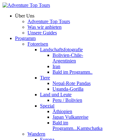
Über Uns
Adventure Top Tours
Was wir anbieten
Unsere Guides
Programm
Fotoreisen
Landschaftsfotografie
Bolivien-Chile-
Argentinien
Iran
Bald im Programm..
Tiere
Nepal-Rote Pandas
Uganda-Gorilla
Land und Leute
Peru / Bolivien
Spezial
Äthiopien
Japan Vulkanreise
Bald im
Programm...Kamtschatka
Wandern
Europa