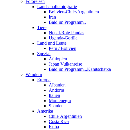
Fotoreisen
Landschaftsfotografie
Bolivien-Chile-Argentinien
Iran
Bald im Programm..
Tiere
Nepal-Rote Pandas
Uganda-Gorilla
Land und Leute
Peru / Bolivien
Spezial
Äthiopien
Japan Vulkanreise
Bald im Programm...Kamtschatka
Wandern
Europa
Albanien
Andorra
Italien
Montenegro
Spanien
Amerika
Chile-Argentinien
Costa Rica
Kuba