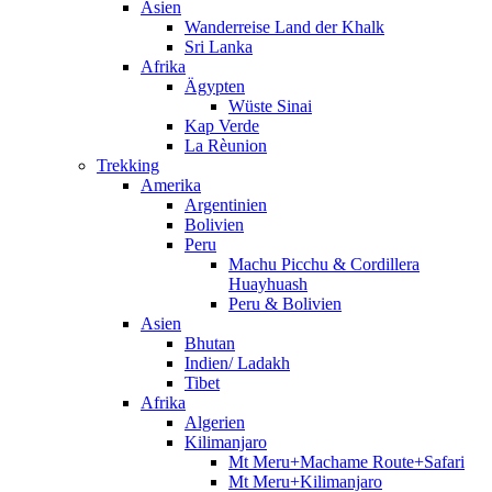
Asien
Wanderreise Land der Khalk
Sri Lanka
Afrika
Ägypten
Wüste Sinai
Kap Verde
La Rèunion
Trekking
Amerika
Argentinien
Bolivien
Peru
Machu Picchu & Cordillera
Huayhuash
Peru & Bolivien
Asien
Bhutan
Indien/ Ladakh
Tibet
Afrika
Algerien
Kilimanjaro
Mt Meru+Machame Route+Safari
Mt Meru+Kilimanjaro