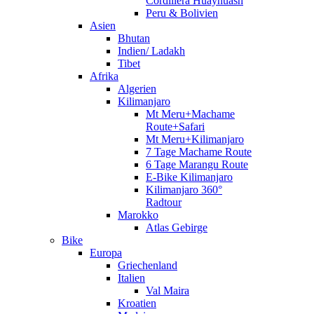
Cordillera Huayhuash
Peru & Bolivien
Asien
Bhutan
Indien/ Ladakh
Tibet
Afrika
Algerien
Kilimanjaro
Mt Meru+Machame
Route+Safari
Mt Meru+Kilimanjaro
7 Tage Machame Route
6 Tage Marangu Route
E-Bike Kilimanjaro
Kilimanjaro 360°
Radtour
Marokko
Atlas Gebirge
Bike
Europa
Griechenland
Italien
Val Maira
Kroatien