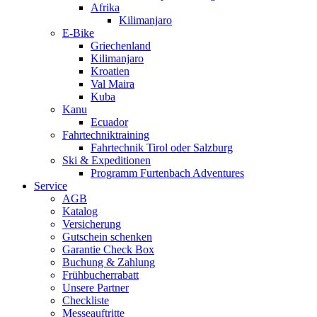
Afrika
Kilimanjaro
E-Bike
Griechenland
Kilimanjaro
Kroatien
Val Maira
Kuba
Kanu
Ecuador
Fahrtechniktraining
Fahrtechnik Tirol oder Salzburg
Ski & Expeditionen
Programm Furtenbach Adventures
Service
AGB
Katalog
Versicherung
Gutschein schenken
Garantie Check Box
Buchung & Zahlung
Frühbucherrabatt
Unsere Partner
Checkliste
Messeauftritte