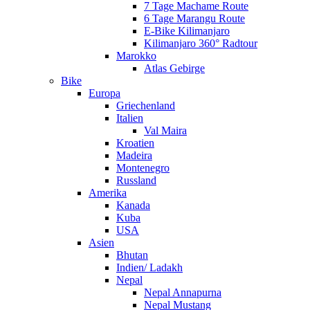
7 Tage Machame Route
6 Tage Marangu Route
E-Bike Kilimanjaro
Kilimanjaro 360° Radtour
Marokko
Atlas Gebirge
Bike
Europa
Griechenland
Italien
Val Maira
Kroatien
Madeira
Montenegro
Russland
Amerika
Kanada
Kuba
USA
Asien
Bhutan
Indien/ Ladakh
Nepal
Nepal Annapurna
Nepal Mustang