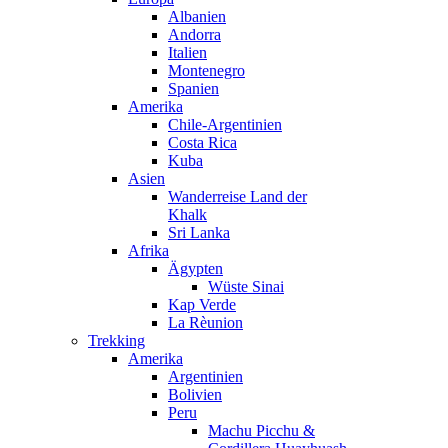
Albanien
Andorra
Italien
Montenegro
Spanien
Amerika
Chile-Argentinien
Costa Rica
Kuba
Asien
Wanderreise Land der
Khalk
Sri Lanka
Afrika
Ägypten
Wüste Sinai
Kap Verde
La Rèunion
Trekking
Amerika
Argentinien
Bolivien
Peru
Machu Picchu &