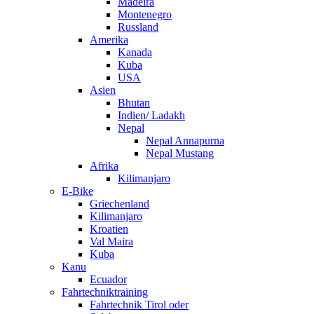
Madeira
Montenegro
Russland
Amerika
Kanada
Kuba
USA
Asien
Bhutan
Indien/ Ladakh
Nepal
Nepal Annapurna
Nepal Mustang
Afrika
Kilimanjaro
E-Bike
Griechenland
Kilimanjaro
Kroatien
Val Maira
Kuba
Kanu
Ecuador
Fahrtechniktraining
Fahrtechnik Tirol oder