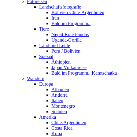
Fotoreisen
Landschaftsfotografie
Bolivien-Chile-Argentinien
Iran
Bald im Programm..
Tiere
Nepal-Rote Pandas
Uganda-Gorilla
Land und Leute
Peru / Bolivien
Spezial
Äthiopien
Japan Vulkanreise
Bald im Programm...Kamtschatka
Wandern
Europa
Albanien
Andorra
Italien
Montenegro
Spanien
Amerika
Chile-Argentinien
Costa Rica
Kuba