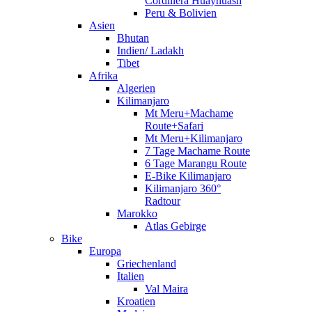
Cordillera Huayhuash
Peru & Bolivien
Asien
Bhutan
Indien/ Ladakh
Tibet
Afrika
Algerien
Kilimanjaro
Mt Meru+Machame
Route+Safari
Mt Meru+Kilimanjaro
7 Tage Machame Route
6 Tage Marangu Route
E-Bike Kilimanjaro
Kilimanjaro 360°
Radtour
Marokko
Atlas Gebirge
Bike
Europa
Griechenland
Italien
Val Maira
Kroatien