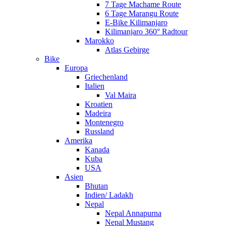
7 Tage Machame Route
6 Tage Marangu Route
E-Bike Kilimanjaro
Kilimanjaro 360° Radtour
Marokko
Atlas Gebirge
Bike
Europa
Griechenland
Italien
Val Maira
Kroatien
Madeira
Montenegro
Russland
Amerika
Kanada
Kuba
USA
Asien
Bhutan
Indien/ Ladakh
Nepal
Nepal Annapurna
Nepal Mustang