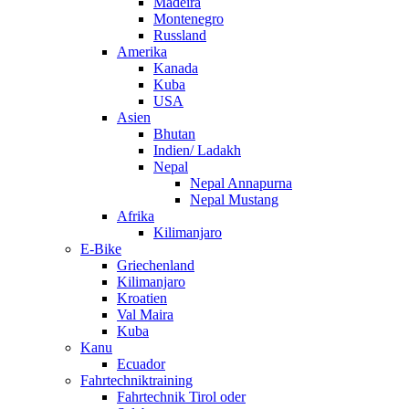
Madeira
Montenegro
Russland
Amerika
Kanada
Kuba
USA
Asien
Bhutan
Indien/ Ladakh
Nepal
Nepal Annapurna
Nepal Mustang
Afrika
Kilimanjaro
E-Bike
Griechenland
Kilimanjaro
Kroatien
Val Maira
Kuba
Kanu
Ecuador
Fahrtechniktraining
Fahrtechnik Tirol oder