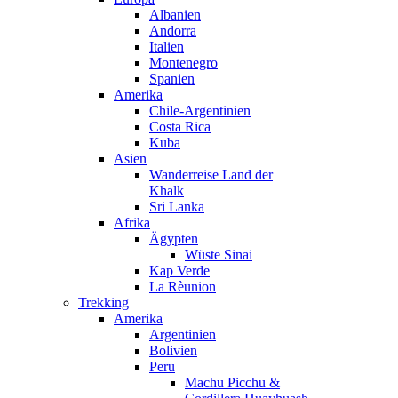
Albanien
Andorra
Italien
Montenegro
Spanien
Amerika
Chile-Argentinien
Costa Rica
Kuba
Asien
Wanderreise Land der
Khalk
Sri Lanka
Afrika
Ägypten
Wüste Sinai
Kap Verde
La Rèunion
Trekking
Amerika
Argentinien
Bolivien
Peru
Machu Picchu &