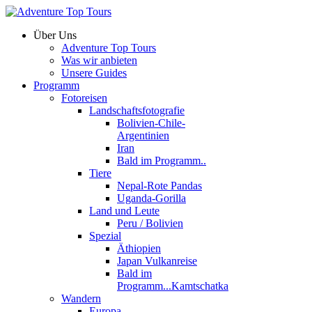
Über Uns
Adventure Top Tours
Was wir anbieten
Unsere Guides
Programm
Fotoreisen
Landschaftsfotografie
Bolivien-Chile-
Argentinien
Iran
Bald im Programm..
Tiere
Nepal-Rote Pandas
Uganda-Gorilla
Land und Leute
Peru / Bolivien
Spezial
Äthiopien
Japan Vulkanreise
Bald im
Programm...Kamtschatka
Wandern
Europa