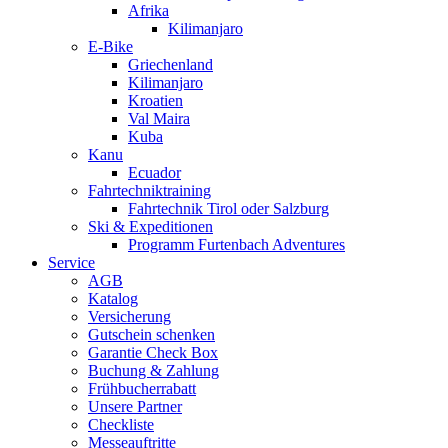
Afrika
Kilimanjaro
E-Bike
Griechenland
Kilimanjaro
Kroatien
Val Maira
Kuba
Kanu
Ecuador
Fahrtechniktraining
Fahrtechnik Tirol oder Salzburg
Ski & Expeditionen
Programm Furtenbach Adventures
Service
AGB
Katalog
Versicherung
Gutschein schenken
Garantie Check Box
Buchung & Zahlung
Frühbucherrabatt
Unsere Partner
Checkliste
Messeauftritte