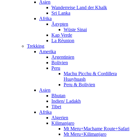
Asien
Wanderreise Land der Khalk
Sri Lanka
Afrika
Ägypten
Wüste Sinai
Kap Verde
La Rèunion
Trekking
Amerika
Argentinien
Bolivien
Peru
Machu Picchu & Cordillera
Huayhuash
Peru & Bolivien
Asien
Bhutan
Indien/ Ladakh
Tibet
Afrika
Algerien
Kilimanjaro
Mt Meru+Machame Route+Safari
Mt Meru+Kilimanjaro