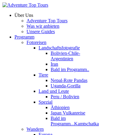
Über Uns
Adventure Top Tours
Was wir anbieten
Unsere Guides
Programm
Fotoreisen
Landschaftsfotografie
Bolivien-Chile-
Argentinien
Iran
Bald im Programm..
Tiere
Nepal-Rote Pandas
Uganda-Gorilla
Land und Leute
Peru / Bolivien
Spezial
Äthiopien
Japan Vulkanreise
Bald im
Programm...Kamtschatka
Wandern
Europa