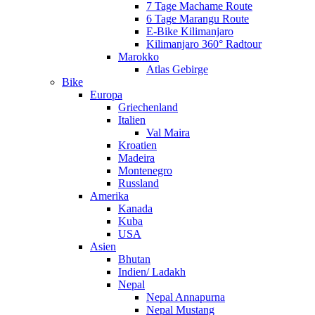
7 Tage Machame Route
6 Tage Marangu Route
E-Bike Kilimanjaro
Kilimanjaro 360° Radtour
Marokko
Atlas Gebirge
Bike
Europa
Griechenland
Italien
Val Maira
Kroatien
Madeira
Montenegro
Russland
Amerika
Kanada
Kuba
USA
Asien
Bhutan
Indien/ Ladakh
Nepal
Nepal Annapurna
Nepal Mustang