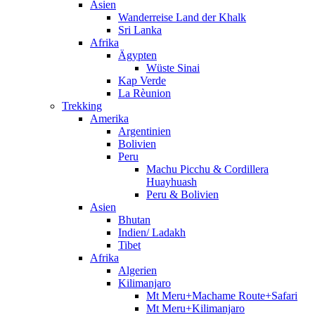
Asien
Wanderreise Land der Khalk
Sri Lanka
Afrika
Ägypten
Wüste Sinai
Kap Verde
La Rèunion
Trekking
Amerika
Argentinien
Bolivien
Peru
Machu Picchu & Cordillera
Huayhuash
Peru & Bolivien
Asien
Bhutan
Indien/ Ladakh
Tibet
Afrika
Algerien
Kilimanjaro
Mt Meru+Machame Route+Safari
Mt Meru+Kilimanjaro