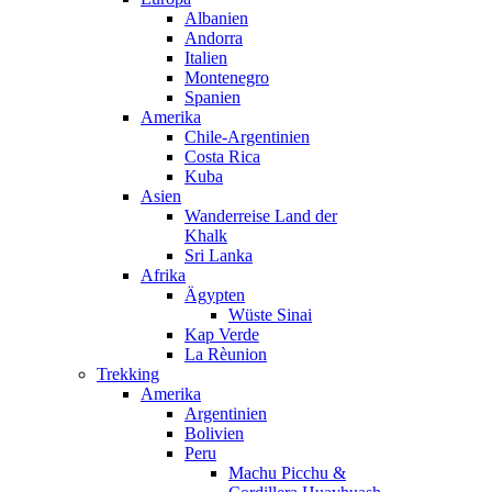
Albanien
Andorra
Italien
Montenegro
Spanien
Amerika
Chile-Argentinien
Costa Rica
Kuba
Asien
Wanderreise Land der
Khalk
Sri Lanka
Afrika
Ägypten
Wüste Sinai
Kap Verde
La Rèunion
Trekking
Amerika
Argentinien
Bolivien
Peru
Machu Picchu &