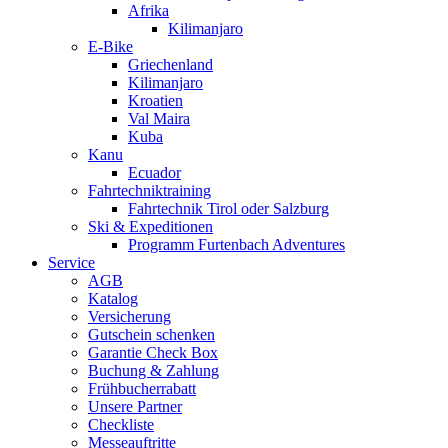
Afrika
Kilimanjaro
E-Bike
Griechenland
Kilimanjaro
Kroatien
Val Maira
Kuba
Kanu
Ecuador
Fahrtechniktraining
Fahrtechnik Tirol oder Salzburg
Ski & Expeditionen
Programm Furtenbach Adventures
Service
AGB
Katalog
Versicherung
Gutschein schenken
Garantie Check Box
Buchung & Zahlung
Frühbucherrabatt
Unsere Partner
Checkliste
Messeauftritte