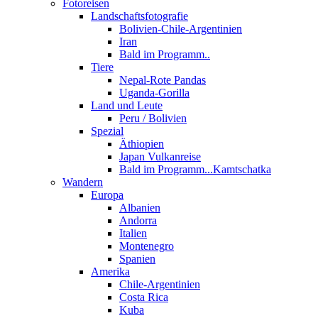
Fotoreisen
Landschaftsfotografie
Bolivien-Chile-Argentinien
Iran
Bald im Programm..
Tiere
Nepal-Rote Pandas
Uganda-Gorilla
Land und Leute
Peru / Bolivien
Spezial
Äthiopien
Japan Vulkanreise
Bald im Programm...Kamtschatka
Wandern
Europa
Albanien
Andorra
Italien
Montenegro
Spanien
Amerika
Chile-Argentinien
Costa Rica
Kuba