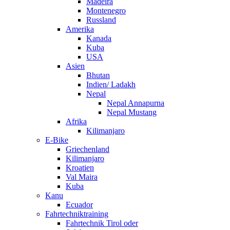
Madeira
Montenegro
Russland
Amerika
Kanada
Kuba
USA
Asien
Bhutan
Indien/ Ladakh
Nepal
Nepal Annapurna
Nepal Mustang
Afrika
Kilimanjaro
E-Bike
Griechenland
Kilimanjaro
Kroatien
Val Maira
Kuba
Kanu
Ecuador
Fahrtechniktraining
Fahrtechnik Tirol oder