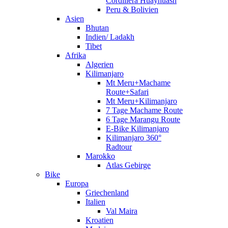
Cordillera Huayhuash
Peru & Bolivien
Asien
Bhutan
Indien/ Ladakh
Tibet
Afrika
Algerien
Kilimanjaro
Mt Meru+Machame
Route+Safari
Mt Meru+Kilimanjaro
7 Tage Machame Route
6 Tage Marangu Route
E-Bike Kilimanjaro
Kilimanjaro 360°
Radtour
Marokko
Atlas Gebirge
Bike
Europa
Griechenland
Italien
Val Maira
Kroatien