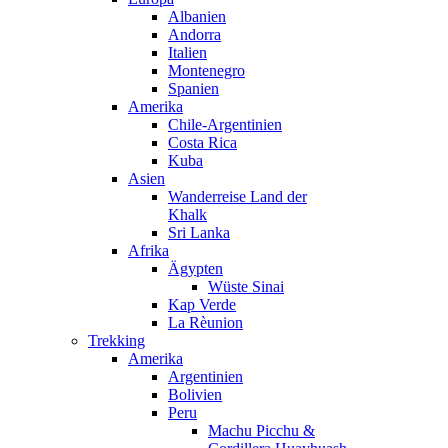
Albanien
Andorra
Italien
Montenegro
Spanien
Amerika
Chile-Argentinien
Costa Rica
Kuba
Asien
Wanderreise Land der
Khalk
Sri Lanka
Afrika
Ägypten
Wüste Sinai
Kap Verde
La Rèunion
Trekking
Amerika
Argentinien
Bolivien
Peru
Machu Picchu &