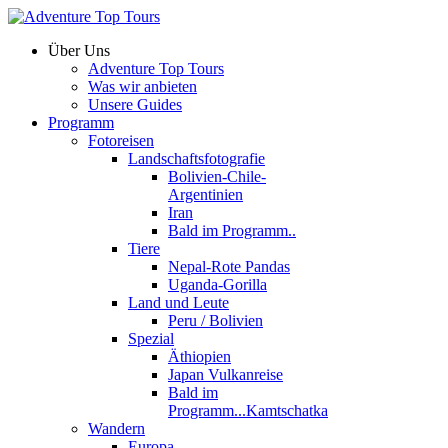
Über Uns
Adventure Top Tours
Was wir anbieten
Unsere Guides
Programm
Fotoreisen
Landschaftsfotografie
Bolivien-Chile-
Argentinien
Iran
Bald im Programm..
Tiere
Nepal-Rote Pandas
Uganda-Gorilla
Land und Leute
Peru / Bolivien
Spezial
Äthiopien
Japan Vulkanreise
Bald im
Programm...Kamtschatka
Wandern
Europa