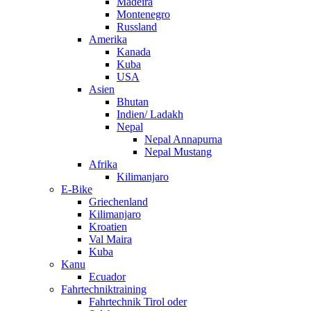
Madeira
Montenegro
Russland
Amerika
Kanada
Kuba
USA
Asien
Bhutan
Indien/ Ladakh
Nepal
Nepal Annapurna
Nepal Mustang
Afrika
Kilimanjaro
E-Bike
Griechenland
Kilimanjaro
Kroatien
Val Maira
Kuba
Kanu
Ecuador
Fahrtechniktraining
Fahrtechnik Tirol oder