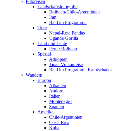
Fotoreisen
Landschaftsfotografie
Bolivien-Chile-Argentinien
Iran
Bald im Programm..
Tiere
Nepal-Rote Pandas
Uganda-Gorilla
Land und Leute
Peru / Bolivien
Spezial
Äthiopien
Japan Vulkanreise
Bald im Programm...Kamtschatka
Wandern
Europa
Albanien
Andorra
Italien
Montenegro
Spanien
Amerika
Chile-Argentinien
Costa Rica
Kuba