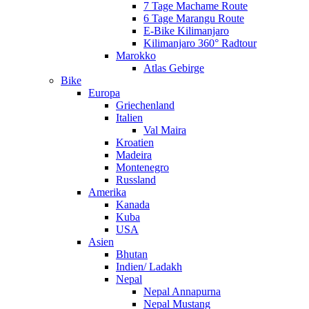
7 Tage Machame Route
6 Tage Marangu Route
E-Bike Kilimanjaro
Kilimanjaro 360° Radtour
Marokko
Atlas Gebirge
Bike
Europa
Griechenland
Italien
Val Maira
Kroatien
Madeira
Montenegro
Russland
Amerika
Kanada
Kuba
USA
Asien
Bhutan
Indien/ Ladakh
Nepal
Nepal Annapurna
Nepal Mustang