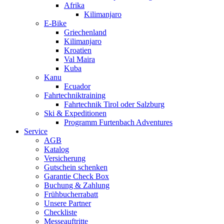
Afrika
Kilimanjaro
E-Bike
Griechenland
Kilimanjaro
Kroatien
Val Maira
Kuba
Kanu
Ecuador
Fahrtechniktraining
Fahrtechnik Tirol oder Salzburg
Ski & Expeditionen
Programm Furtenbach Adventures
Service
AGB
Katalog
Versicherung
Gutschein schenken
Garantie Check Box
Buchung & Zahlung
Frühbucherrabatt
Unsere Partner
Checkliste
Messeauftritte