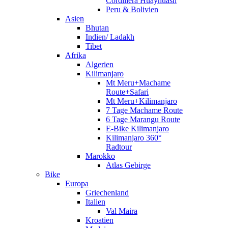
Cordillera Huayhuash
Peru & Bolivien
Asien
Bhutan
Indien/ Ladakh
Tibet
Afrika
Algerien
Kilimanjaro
Mt Meru+Machame
Route+Safari
Mt Meru+Kilimanjaro
7 Tage Machame Route
6 Tage Marangu Route
E-Bike Kilimanjaro
Kilimanjaro 360°
Radtour
Marokko
Atlas Gebirge
Bike
Europa
Griechenland
Italien
Val Maira
Kroatien