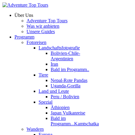
Über Uns
Adventure Top Tours
Was wir anbieten
Unsere Guides
Programm
Fotoreisen
Landschaftsfotografie
Bolivien-Chile-
Argentinien
Iran
Bald im Programm..
Tiere
Nepal-Rote Pandas
Uganda-Gorilla
Land und Leute
Peru / Bolivien
Spezial
Äthiopien
Japan Vulkanreise
Bald im
Programm...Kamtschatka
Wandern
Europa