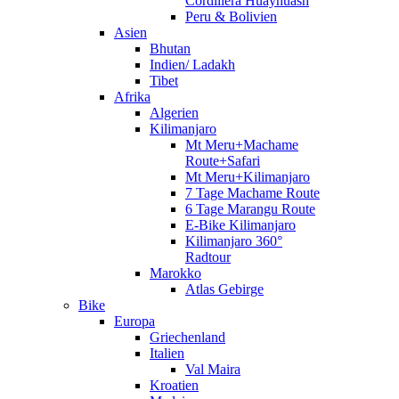
Cordillera Huayhuash
Peru & Bolivien
Asien
Bhutan
Indien/ Ladakh
Tibet
Afrika
Algerien
Kilimanjaro
Mt Meru+Machame
Route+Safari
Mt Meru+Kilimanjaro
7 Tage Machame Route
6 Tage Marangu Route
E-Bike Kilimanjaro
Kilimanjaro 360°
Radtour
Marokko
Atlas Gebirge
Bike
Europa
Griechenland
Italien
Val Maira
Kroatien