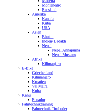
Madeira
Montenegro
Russland
Amerika
Kanada
Kuba
USA
Asien
Bhutan
Indien/ Ladakh
Nepal
Nepal Annapurna
Nepal Mustang
Afrika
Kilimanjaro
E-Bike
Griechenland
Kilimanjaro
Kroatien
Val Maira
Kuba
Kanu
Ecuador
Fahrtechniktraining
Fahrtechnik Tirol oder