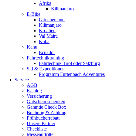
Afrika
Kilimanjaro
E-Bike
Griechenland
Kilimanjaro
Kroatien
Val Maira
Kuba
Kanu
Ecuador
Fahrtechniktraining
Fahrtechnik Tirol oder Salzburg
Ski & Expeditionen
Programm Furtenbach Adventures
Service
AGB
Katalog
Versicherung
Gutschein schenken
Garantie Check Box
Buchung & Zahlung
Frühbucherrabatt
Unsere Partner
Checkliste
Messeauftritte