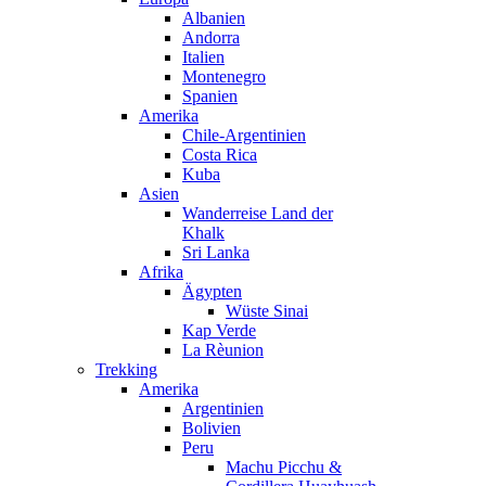
Albanien
Andorra
Italien
Montenegro
Spanien
Amerika
Chile-Argentinien
Costa Rica
Kuba
Asien
Wanderreise Land der
Khalk
Sri Lanka
Afrika
Ägypten
Wüste Sinai
Kap Verde
La Rèunion
Trekking
Amerika
Argentinien
Bolivien
Peru
Machu Picchu &