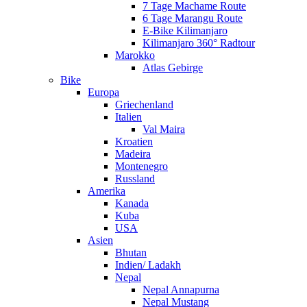
7 Tage Machame Route
6 Tage Marangu Route
E-Bike Kilimanjaro
Kilimanjaro 360° Radtour
Marokko
Atlas Gebirge
Bike
Europa
Griechenland
Italien
Val Maira
Kroatien
Madeira
Montenegro
Russland
Amerika
Kanada
Kuba
USA
Asien
Bhutan
Indien/ Ladakh
Nepal
Nepal Annapurna
Nepal Mustang