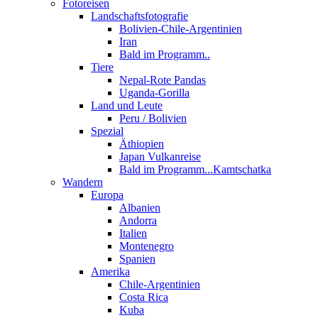
Fotoreisen
Landschaftsfotografie
Bolivien-Chile-Argentinien
Iran
Bald im Programm..
Tiere
Nepal-Rote Pandas
Uganda-Gorilla
Land und Leute
Peru / Bolivien
Spezial
Äthiopien
Japan Vulkanreise
Bald im Programm...Kamtschatka
Wandern
Europa
Albanien
Andorra
Italien
Montenegro
Spanien
Amerika
Chile-Argentinien
Costa Rica
Kuba