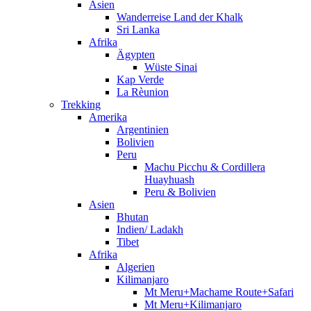
Asien
Wanderreise Land der Khalk
Sri Lanka
Afrika
Ägypten
Wüste Sinai
Kap Verde
La Rèunion
Trekking
Amerika
Argentinien
Bolivien
Peru
Machu Picchu & Cordillera
Huayhuash
Peru & Bolivien
Asien
Bhutan
Indien/ Ladakh
Tibet
Afrika
Algerien
Kilimanjaro
Mt Meru+Machame Route+Safari
Mt Meru+Kilimanjaro