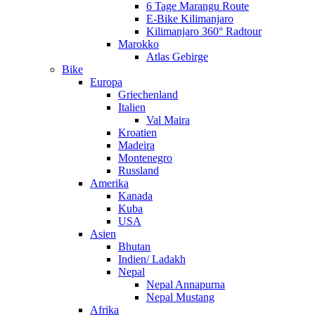
6 Tage Marangu Route
E-Bike Kilimanjaro
Kilimanjaro 360° Radtour
Marokko
Atlas Gebirge
Bike
Europa
Griechenland
Italien
Val Maira
Kroatien
Madeira
Montenegro
Russland
Amerika
Kanada
Kuba
USA
Asien
Bhutan
Indien/ Ladakh
Nepal
Nepal Annapurna
Nepal Mustang
Afrika