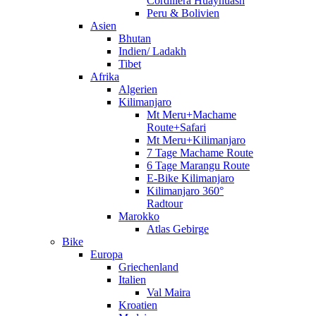
Cordillera Huayhuash
Peru & Bolivien
Asien
Bhutan
Indien/ Ladakh
Tibet
Afrika
Algerien
Kilimanjaro
Mt Meru+Machame
Route+Safari
Mt Meru+Kilimanjaro
7 Tage Machame Route
6 Tage Marangu Route
E-Bike Kilimanjaro
Kilimanjaro 360°
Radtour
Marokko
Atlas Gebirge
Bike
Europa
Griechenland
Italien
Val Maira
Kroatien