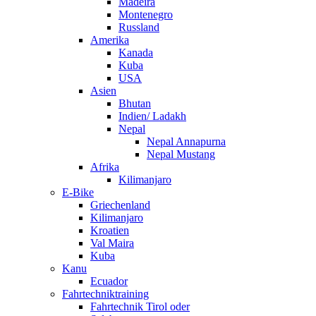
Madeira
Montenegro
Russland
Amerika
Kanada
Kuba
USA
Asien
Bhutan
Indien/ Ladakh
Nepal
Nepal Annapurna
Nepal Mustang
Afrika
Kilimanjaro
E-Bike
Griechenland
Kilimanjaro
Kroatien
Val Maira
Kuba
Kanu
Ecuador
Fahrtechniktraining
Fahrtechnik Tirol oder