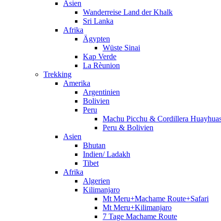
Asien
Wanderreise Land der Khalk
Sri Lanka
Afrika
Ägypten
Wüste Sinai
Kap Verde
La Rèunion
Trekking
Amerika
Argentinien
Bolivien
Peru
Machu Picchu & Cordillera Huayhua
Peru & Bolivien
Asien
Bhutan
Indien/ Ladakh
Tibet
Afrika
Algerien
Kilimanjaro
Mt Meru+Machame Route+Safari
Mt Meru+Kilimanjaro
7 Tage Machame Route