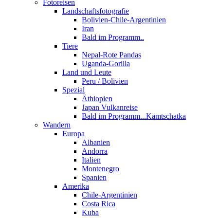
Fotoreisen
Landschaftsfotografie
Bolivien-Chile-Argentinien
Iran
Bald im Programm..
Tiere
Nepal-Rote Pandas
Uganda-Gorilla
Land und Leute
Peru / Bolivien
Spezial
Äthiopien
Japan Vulkanreise
Bald im Programm...Kamtschatka
Wandern
Europa
Albanien
Andorra
Italien
Montenegro
Spanien
Amerika
Chile-Argentinien
Costa Rica
Kuba