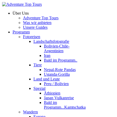
Über Uns
Adventure Top Tours
Was wir anbieten
Unsere Guides
Programm
Fotoreisen
Landschaftsfotografie
Bolivien-Chile-
Argentinien
Iran
Bald im Programm..
Tiere
Nepal-Rote Pandas
Uganda-Gorilla
Land und Leute
Peru / Bolivien
Spezial
Äthiopien
Japan Vulkanreise
Bald im
Programm...Kamtschatka
Wandern
Europa