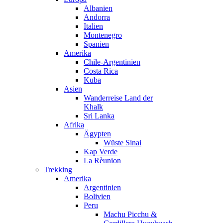
Albanien
Andorra
Italien
Montenegro
Spanien
Amerika
Chile-Argentinien
Costa Rica
Kuba
Asien
Wanderreise Land der
Khalk
Sri Lanka
Afrika
Ägypten
Wüste Sinai
Kap Verde
La Rèunion
Trekking
Amerika
Argentinien
Bolivien
Peru
Machu Picchu &