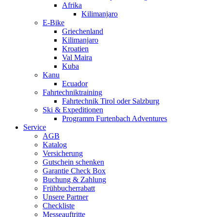
Afrika
Kilimanjaro
E-Bike
Griechenland
Kilimanjaro
Kroatien
Val Maira
Kuba
Kanu
Ecuador
Fahrtechniktraining
Fahrtechnik Tirol oder Salzburg
Ski & Expeditionen
Programm Furtenbach Adventures
Service
AGB
Katalog
Versicherung
Gutschein schenken
Garantie Check Box
Buchung & Zahlung
Frühbucherrabatt
Unsere Partner
Checkliste
Messeauftritte