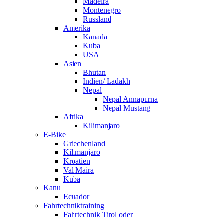
Madeira
Montenegro
Russland
Amerika
Kanada
Kuba
USA
Asien
Bhutan
Indien/ Ladakh
Nepal
Nepal Annapurna
Nepal Mustang
Afrika
Kilimanjaro
E-Bike
Griechenland
Kilimanjaro
Kroatien
Val Maira
Kuba
Kanu
Ecuador
Fahrtechniktraining
Fahrtechnik Tirol oder