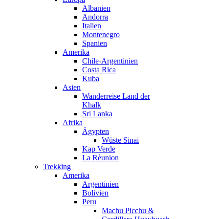
Albanien
Andorra
Italien
Montenegro
Spanien
Amerika
Chile-Argentinien
Costa Rica
Kuba
Asien
Wanderreise Land der
Khalk
Sri Lanka
Afrika
Ägypten
Wüste Sinai
Kap Verde
La Rèunion
Trekking
Amerika
Argentinien
Bolivien
Peru
Machu Picchu &