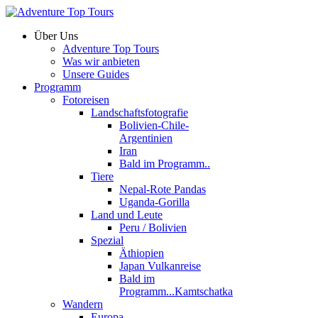
Über Uns
Adventure Top Tours
Was wir anbieten
Unsere Guides
Programm
Fotoreisen
Landschaftsfotografie
Bolivien-Chile-
Argentinien
Iran
Bald im Programm..
Tiere
Nepal-Rote Pandas
Uganda-Gorilla
Land und Leute
Peru / Bolivien
Spezial
Äthiopien
Japan Vulkanreise
Bald im
Programm...Kamtschatka
Wandern
Europa