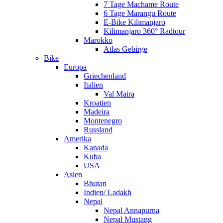
7 Tage Machame Route
6 Tage Marangu Route
E-Bike Kilimanjaro
Kilimanjaro 360° Radtour
Marokko
Atlas Gebirge
Bike
Europa
Griechenland
Italien
Val Maira
Kroatien
Madeira
Montenegro
Russland
Amerika
Kanada
Kuba
USA
Asien
Bhutan
Indien/ Ladakh
Nepal
Nepal Annapurna
Nepal Mustang