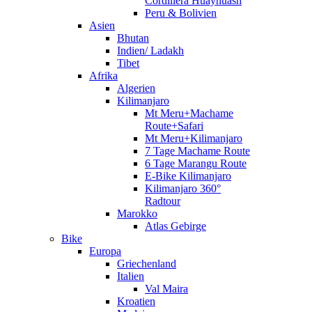
Cordillera Huayhuash
Peru & Bolivien
Asien
Bhutan
Indien/ Ladakh
Tibet
Afrika
Algerien
Kilimanjaro
Mt Meru+Machame
Route+Safari
Mt Meru+Kilimanjaro
7 Tage Machame Route
6 Tage Marangu Route
E-Bike Kilimanjaro
Kilimanjaro 360°
Radtour
Marokko
Atlas Gebirge
Bike
Europa
Griechenland
Italien
Val Maira
Kroatien