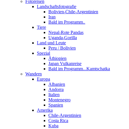
Fotoreisen
Landschaftsfotografie
Bolivien-Chile-Argentinien
Iran
Bald im Programm..
Tiere
Nepal-Rote Pandas
Uganda-Gorilla
Land und Leute
Peru / Bolivien
Spezial
Äthiopien
Japan Vulkanreise
Bald im Programm...Kamtschatka
Wandern
Europa
Albanien
Andorra
Italien
Montenegro
Spanien
Amerika
Chile-Argentinien
Costa Rica
Kuba