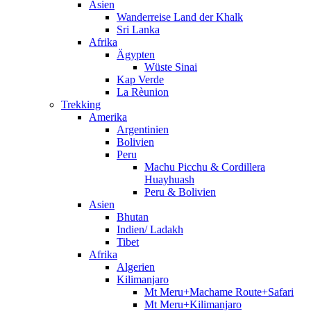
Asien
Wanderreise Land der Khalk
Sri Lanka
Afrika
Ägypten
Wüste Sinai
Kap Verde
La Rèunion
Trekking
Amerika
Argentinien
Bolivien
Peru
Machu Picchu & Cordillera
Huayhuash
Peru & Bolivien
Asien
Bhutan
Indien/ Ladakh
Tibet
Afrika
Algerien
Kilimanjaro
Mt Meru+Machame Route+Safari
Mt Meru+Kilimanjaro