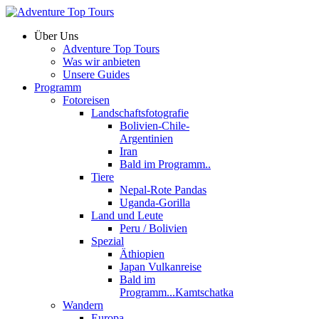
Über Uns
Adventure Top Tours
Was wir anbieten
Unsere Guides
Programm
Fotoreisen
Landschaftsfotografie
Bolivien-Chile-
Argentinien
Iran
Bald im Programm..
Tiere
Nepal-Rote Pandas
Uganda-Gorilla
Land und Leute
Peru / Bolivien
Spezial
Äthiopien
Japan Vulkanreise
Bald im
Programm...Kamtschatka
Wandern
Europa