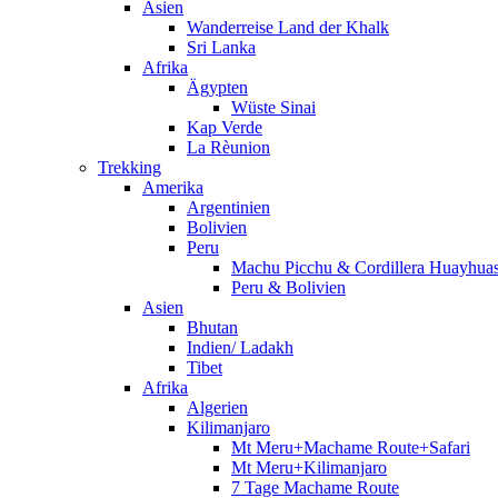
Asien
Wanderreise Land der Khalk
Sri Lanka
Afrika
Ägypten
Wüste Sinai
Kap Verde
La Rèunion
Trekking
Amerika
Argentinien
Bolivien
Peru
Machu Picchu & Cordillera Huayhua
Peru & Bolivien
Asien
Bhutan
Indien/ Ladakh
Tibet
Afrika
Algerien
Kilimanjaro
Mt Meru+Machame Route+Safari
Mt Meru+Kilimanjaro
7 Tage Machame Route