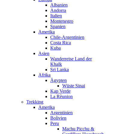
Albanien
Andorra
Italien
Montenegro
Spanien
Amerika
Chile-Argentinien
Costa Rica
Kuba
Asien
Wanderreise Land der
Khalk
Sri Lanka
Afrika
Ägypten
Wüste Sinai
Kap Verde
La Rèunion
Trekking
Amerika
Argentinien
Bolivien
Peru
Machu Picchu &