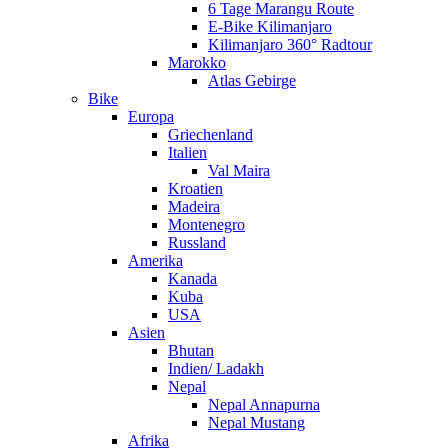
6 Tage Marangu Route
E-Bike Kilimanjaro
Kilimanjaro 360° Radtour
Marokko
Atlas Gebirge
Bike
Europa
Griechenland
Italien
Val Maira
Kroatien
Madeira
Montenegro
Russland
Amerika
Kanada
Kuba
USA
Asien
Bhutan
Indien/ Ladakh
Nepal
Nepal Annapurna
Nepal Mustang
Afrika