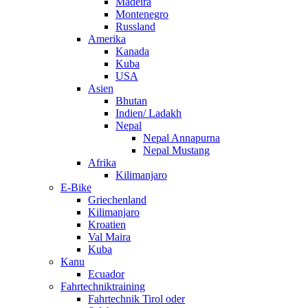
Madeira
Montenegro
Russland
Amerika
Kanada
Kuba
USA
Asien
Bhutan
Indien/ Ladakh
Nepal
Nepal Annapurna
Nepal Mustang
Afrika
Kilimanjaro
E-Bike
Griechenland
Kilimanjaro
Kroatien
Val Maira
Kuba
Kanu
Ecuador
Fahrtechniktraining
Fahrtechnik Tirol oder