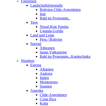
Fotoreisen
Landschaftsfotografie
Bolivien-Chile-Argentinien
Iran
Bald im Programm..
Tiere
Nepal-Rote Pandas
Uganda-Gorilla
Land und Leute
Peru / Bolivien
Spezial
Äthiopien
Japan Vulkanreise
Bald im Programm...Kamtschatka
Wandern
Europa
Albanien
Andorra
Italien
Montenegro
Spanien
Amerika
Chile-Argentinien
Costa Rica
Kuba