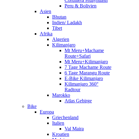
Cordillera Huayhuash
Peru & Bolivien
Asien
Bhutan
Indien/ Ladakh
Tibet
Afrika
Algerien
Kilimanjaro
Mt Meru+Machame
Route+Safari
Mt Meru+Kilimanjaro
7 Tage Machame Route
6 Tage Marangu Route
E-Bike Kilimanjaro
Kilimanjaro 360°
Radtour
Marokko
Atlas Gebirge
Bike
Europa
Griechenland
Italien
Val Maira
Kroatien