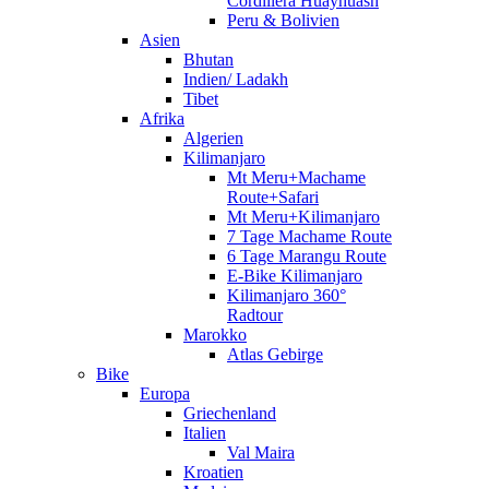
Cordillera Huayhuash
Peru & Bolivien
Asien
Bhutan
Indien/ Ladakh
Tibet
Afrika
Algerien
Kilimanjaro
Mt Meru+Machame
Route+Safari
Mt Meru+Kilimanjaro
7 Tage Machame Route
6 Tage Marangu Route
E-Bike Kilimanjaro
Kilimanjaro 360°
Radtour
Marokko
Atlas Gebirge
Bike
Europa
Griechenland
Italien
Val Maira
Kroatien