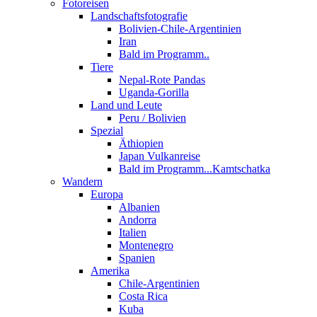
Fotoreisen
Landschaftsfotografie
Bolivien-Chile-Argentinien
Iran
Bald im Programm..
Tiere
Nepal-Rote Pandas
Uganda-Gorilla
Land und Leute
Peru / Bolivien
Spezial
Äthiopien
Japan Vulkanreise
Bald im Programm...Kamtschatka
Wandern
Europa
Albanien
Andorra
Italien
Montenegro
Spanien
Amerika
Chile-Argentinien
Costa Rica
Kuba