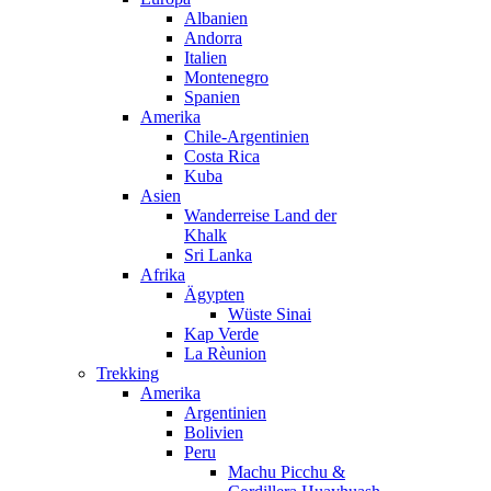
Albanien
Andorra
Italien
Montenegro
Spanien
Amerika
Chile-Argentinien
Costa Rica
Kuba
Asien
Wanderreise Land der
Khalk
Sri Lanka
Afrika
Ägypten
Wüste Sinai
Kap Verde
La Rèunion
Trekking
Amerika
Argentinien
Bolivien
Peru
Machu Picchu &