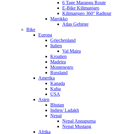
6 Tage Marangu Route
E-Bike Kilimanjaro
Kilimanjaro 360° Radtour
Marokko
Atlas Gebirge
Bike
Europa
Griechenland
Italien
Val Maira
Kroatien
Madeira
Montenegro
Russland
Amerika
Kanada
Kuba
USA
Asien
Bhutan
Indien/ Ladakh
Nepal
Nepal Annapurna
Nepal Mustang
Afrika