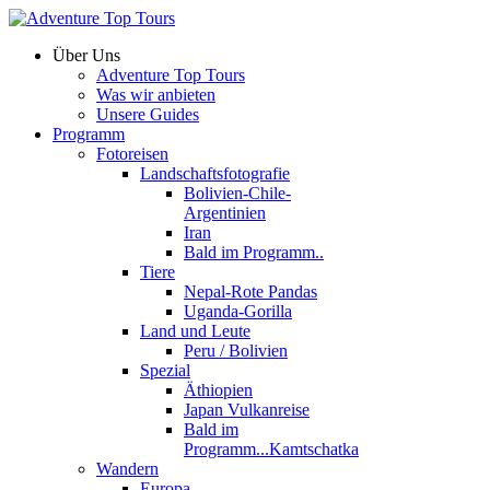
Über Uns
Adventure Top Tours
Was wir anbieten
Unsere Guides
Programm
Fotoreisen
Landschaftsfotografie
Bolivien-Chile-
Argentinien
Iran
Bald im Programm..
Tiere
Nepal-Rote Pandas
Uganda-Gorilla
Land und Leute
Peru / Bolivien
Spezial
Äthiopien
Japan Vulkanreise
Bald im
Programm...Kamtschatka
Wandern
Europa