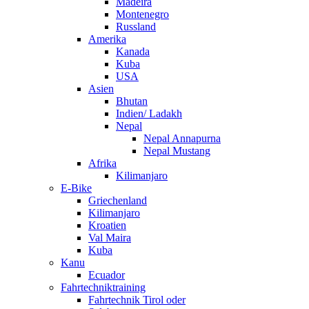
Madeira
Montenegro
Russland
Amerika
Kanada
Kuba
USA
Asien
Bhutan
Indien/ Ladakh
Nepal
Nepal Annapurna
Nepal Mustang
Afrika
Kilimanjaro
E-Bike
Griechenland
Kilimanjaro
Kroatien
Val Maira
Kuba
Kanu
Ecuador
Fahrtechniktraining
Fahrtechnik Tirol oder