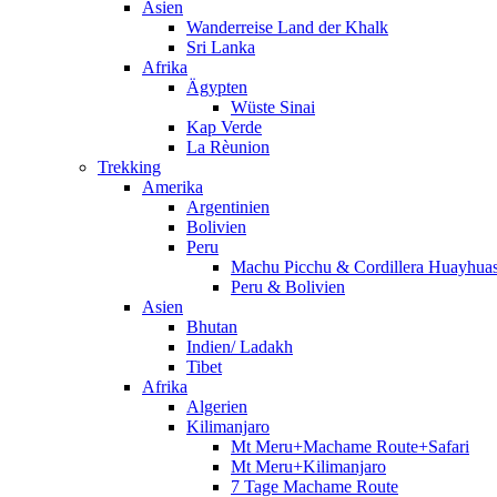
Asien
Wanderreise Land der Khalk
Sri Lanka
Afrika
Ägypten
Wüste Sinai
Kap Verde
La Rèunion
Trekking
Amerika
Argentinien
Bolivien
Peru
Machu Picchu & Cordillera Huayhua
Peru & Bolivien
Asien
Bhutan
Indien/ Ladakh
Tibet
Afrika
Algerien
Kilimanjaro
Mt Meru+Machame Route+Safari
Mt Meru+Kilimanjaro
7 Tage Machame Route