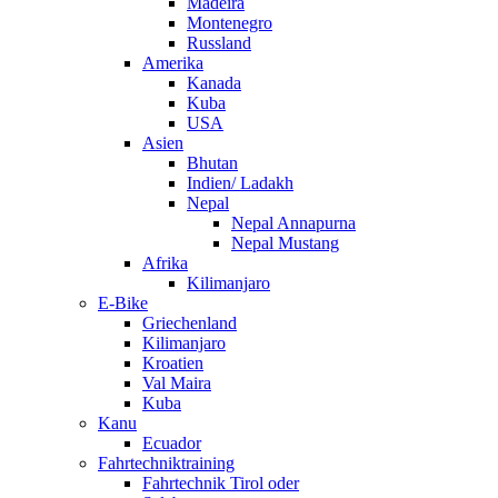
Madeira
Montenegro
Russland
Amerika
Kanada
Kuba
USA
Asien
Bhutan
Indien/ Ladakh
Nepal
Nepal Annapurna
Nepal Mustang
Afrika
Kilimanjaro
E-Bike
Griechenland
Kilimanjaro
Kroatien
Val Maira
Kuba
Kanu
Ecuador
Fahrtechniktraining
Fahrtechnik Tirol oder