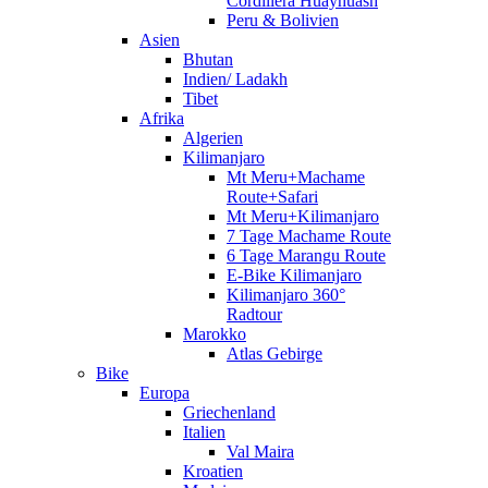
Cordillera Huayhuash
Peru & Bolivien
Asien
Bhutan
Indien/ Ladakh
Tibet
Afrika
Algerien
Kilimanjaro
Mt Meru+Machame
Route+Safari
Mt Meru+Kilimanjaro
7 Tage Machame Route
6 Tage Marangu Route
E-Bike Kilimanjaro
Kilimanjaro 360°
Radtour
Marokko
Atlas Gebirge
Bike
Europa
Griechenland
Italien
Val Maira
Kroatien