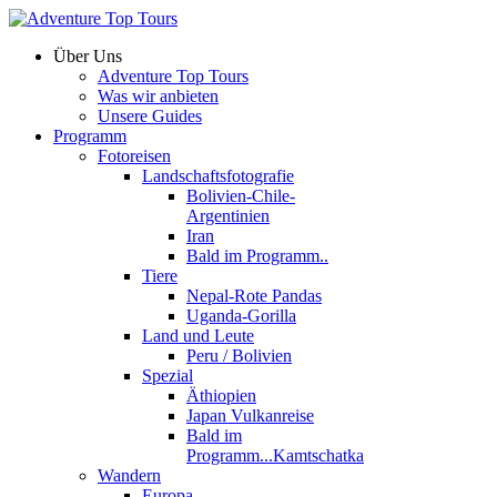
Über Uns
Adventure Top Tours
Was wir anbieten
Unsere Guides
Programm
Fotoreisen
Landschaftsfotografie
Bolivien-Chile-
Argentinien
Iran
Bald im Programm..
Tiere
Nepal-Rote Pandas
Uganda-Gorilla
Land und Leute
Peru / Bolivien
Spezial
Äthiopien
Japan Vulkanreise
Bald im
Programm...Kamtschatka
Wandern
Europa