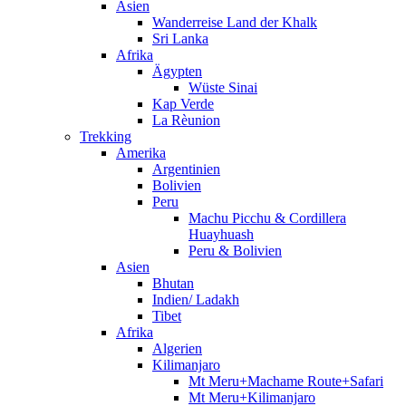
Asien
Wanderreise Land der Khalk
Sri Lanka
Afrika
Ägypten
Wüste Sinai
Kap Verde
La Rèunion
Trekking
Amerika
Argentinien
Bolivien
Peru
Machu Picchu & Cordillera
Huayhuash
Peru & Bolivien
Asien
Bhutan
Indien/ Ladakh
Tibet
Afrika
Algerien
Kilimanjaro
Mt Meru+Machame Route+Safari
Mt Meru+Kilimanjaro