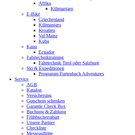
Afrika
Kilimanjaro
E-Bike
Griechenland
Kilimanjaro
Kroatien
Val Maira
Kuba
Kanu
Ecuador
Fahrtechniktraining
Fahrtechnik Tirol oder Salzburg
Ski & Expeditionen
Programm Furtenbach Adventures
Service
AGB
Katalog
Versicherung
Gutschein schenken
Garantie Check Box
Buchung & Zahlung
Frühbucherrabatt
Unsere Partner
Checkliste
Messeauftritte