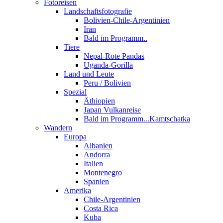
Fotoreisen
Landschaftsfotografie
Bolivien-Chile-Argentinien
Iran
Bald im Programm..
Tiere
Nepal-Rote Pandas
Uganda-Gorilla
Land und Leute
Peru / Bolivien
Spezial
Äthiopien
Japan Vulkanreise
Bald im Programm...Kamtschatka
Wandern
Europa
Albanien
Andorra
Italien
Montenegro
Spanien
Amerika
Chile-Argentinien
Costa Rica
Kuba