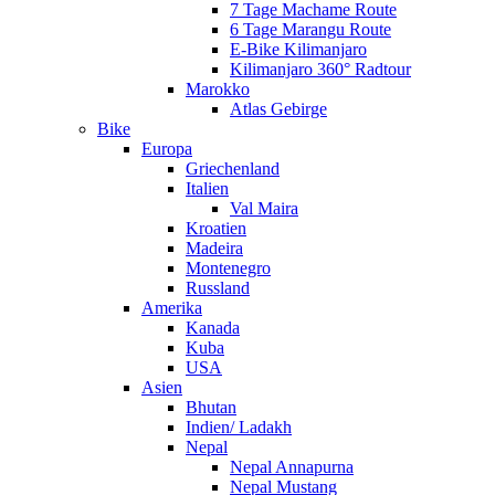
7 Tage Machame Route
6 Tage Marangu Route
E-Bike Kilimanjaro
Kilimanjaro 360° Radtour
Marokko
Atlas Gebirge
Bike
Europa
Griechenland
Italien
Val Maira
Kroatien
Madeira
Montenegro
Russland
Amerika
Kanada
Kuba
USA
Asien
Bhutan
Indien/ Ladakh
Nepal
Nepal Annapurna
Nepal Mustang