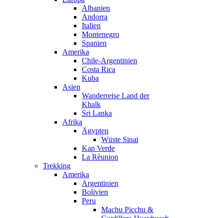
Albanien
Andorra
Italien
Montenegro
Spanien
Amerika
Chile-Argentinien
Costa Rica
Kuba
Asien
Wanderreise Land der
Khalk
Sri Lanka
Afrika
Ägypten
Wüste Sinai
Kap Verde
La Rèunion
Trekking
Amerika
Argentinien
Bolivien
Peru
Machu Picchu &