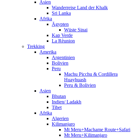
Asien
Wanderreise Land der Khalk
Sri Lanka
Afrika
Ägypten
Wüste Sinai
Kap Verde
La Rèunion
Trekking
Amerika
Argentinien
Bolivien
Peru
Machu Picchu & Cordillera
Huayhuash
Peru & Bolivien
Asien
Bhutan
Indien/ Ladakh
Tibet
Afrika
Algerien
Kilimanjaro
Mt Meru+Machame Route+Safari
Mt Meru+Kilimanjaro