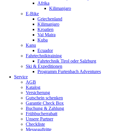
Afrika
Kilimanjaro
E-Bike
Griechenland
Kilimanjaro
Kroatien
Val Maira
Kuba
Kanu
Ecuador
Fahrtechniktraining
Fahrtechnik Tirol oder Salzburg
Ski & Expeditionen
Programm Furtenbach Adventures
Service
AGB
Katalog
Versicherung
Gutschein schenken
Garantie Check Box
Buchung & Zahlung
Frühbucherrabatt
Unsere Partner
Checkliste
Messeauftritte