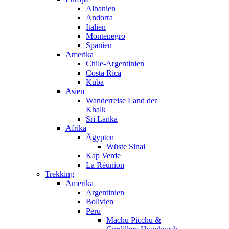
Albanien
Andorra
Italien
Montenegro
Spanien
Amerika
Chile-Argentinien
Costa Rica
Kuba
Asien
Wanderreise Land der
Khalk
Sri Lanka
Afrika
Ägypten
Wüste Sinai
Kap Verde
La Rèunion
Trekking
Amerika
Argentinien
Bolivien
Peru
Machu Picchu &