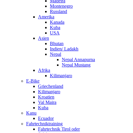
Madeira
Montenegro
Russland
Amerika
Kanada
Kuba
USA
Asien
Bhutan
Indien/ Ladakh
Nepal
Nepal Annapurna
Nepal Mustang
Afrika
Kilimanjaro
E-Bike
Griechenland
Kilimanjaro
Kroatien
Val Maira
Kuba
Kanu
Ecuador
Fahrtechniktraining
Fahrtechnik Tirol oder