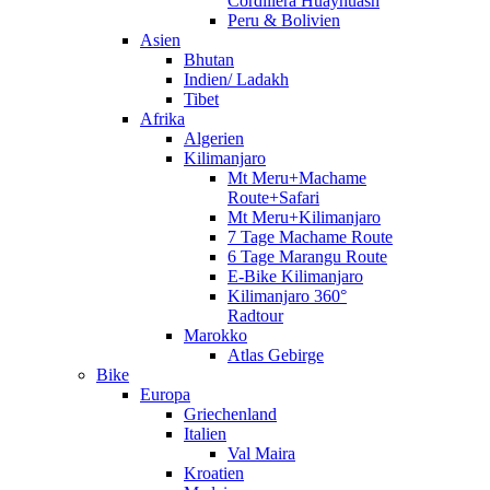
Cordillera Huayhuash
Peru & Bolivien
Asien
Bhutan
Indien/ Ladakh
Tibet
Afrika
Algerien
Kilimanjaro
Mt Meru+Machame
Route+Safari
Mt Meru+Kilimanjaro
7 Tage Machame Route
6 Tage Marangu Route
E-Bike Kilimanjaro
Kilimanjaro 360°
Radtour
Marokko
Atlas Gebirge
Bike
Europa
Griechenland
Italien
Val Maira
Kroatien