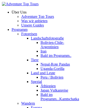
Über Uns
Adventure Top Tours
Was wir anbieten
Unsere Guides
Programm
Fotoreisen
Landschaftsfotografie
Bolivien-Chile-
Argentinien
Iran
Bald im Programm..
Tiere
Nepal-Rote Pandas
Uganda-Gorilla
Land und Leute
Peru / Bolivien
Spezial
Äthiopien
Japan Vulkanreise
Bald im
Programm...Kamtschatka
Wandern
Europa