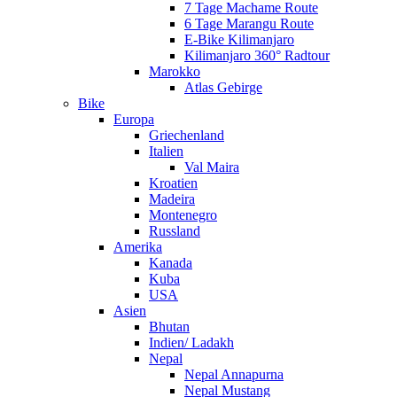
7 Tage Machame Route
6 Tage Marangu Route
E-Bike Kilimanjaro
Kilimanjaro 360° Radtour
Marokko
Atlas Gebirge
Bike
Europa
Griechenland
Italien
Val Maira
Kroatien
Madeira
Montenegro
Russland
Amerika
Kanada
Kuba
USA
Asien
Bhutan
Indien/ Ladakh
Nepal
Nepal Annapurna
Nepal Mustang