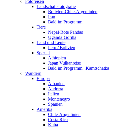
Fotoreisen
Landschaftsfotografie
Bolivien-Chile-Argentinien
Iran
Bald im Programm..
Tiere
Nepal-Rote Pandas
Uganda-Gorilla
Land und Leute
Peru / Bolivien
Spezial
Äthiopien
Japan Vulkanreise
Bald im Programm...Kamtschatka
Wandern
Europa
Albanien
Andorra
Italien
Montenegro
Spanien
Amerika
Chile-Argentinien
Costa Rica
Kuba