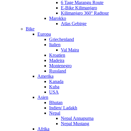
6 Tage Marangu Route
E-Bike Kilimanjaro
Kilimanjaro 360° Radtour
Marokko
Atlas Gebirge
Bike
Europa
Griechenland
Italien
Val Maira
Kroatien
Madeira
Montenegro
Russland
Amerika
Kanada
Kuba
USA
Asien
Bhutan
Indien/ Ladakh
Nepal
Nepal Annapurna
Nepal Mustang
Afrika