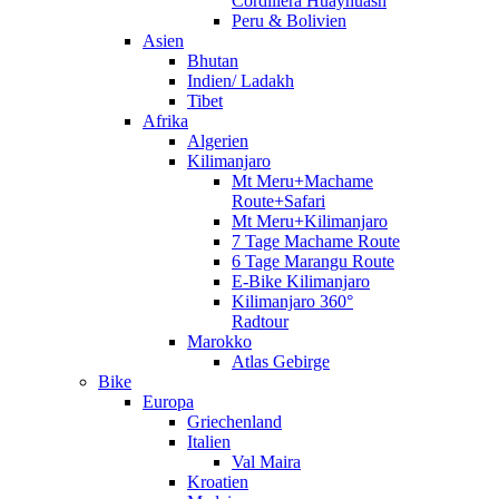
Cordillera Huayhuash
Peru & Bolivien
Asien
Bhutan
Indien/ Ladakh
Tibet
Afrika
Algerien
Kilimanjaro
Mt Meru+Machame
Route+Safari
Mt Meru+Kilimanjaro
7 Tage Machame Route
6 Tage Marangu Route
E-Bike Kilimanjaro
Kilimanjaro 360°
Radtour
Marokko
Atlas Gebirge
Bike
Europa
Griechenland
Italien
Val Maira
Kroatien