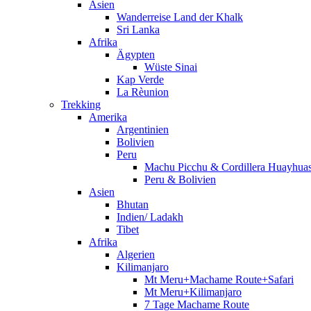
Asien
Wanderreise Land der Khalk
Sri Lanka
Afrika
Ägypten
Wüste Sinai
Kap Verde
La Rèunion
Trekking
Amerika
Argentinien
Bolivien
Peru
Machu Picchu & Cordillera Huayhua
Peru & Bolivien
Asien
Bhutan
Indien/ Ladakh
Tibet
Afrika
Algerien
Kilimanjaro
Mt Meru+Machame Route+Safari
Mt Meru+Kilimanjaro
7 Tage Machame Route