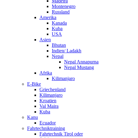
Madeira
Montenegro
Russland
Amerika
Kanada
Kuba
USA
Asien
Bhutan
Indien/ Ladakh
Nepal
Nepal Annapurna
Nepal Mustang
Afrika
Kilimanjaro
E-Bike
Griechenland
Kilimanjaro
Kroatien
Val Maira
Kuba
Kanu
Ecuador
Fahrtechniktraining
Fahrtechnik Tirol oder