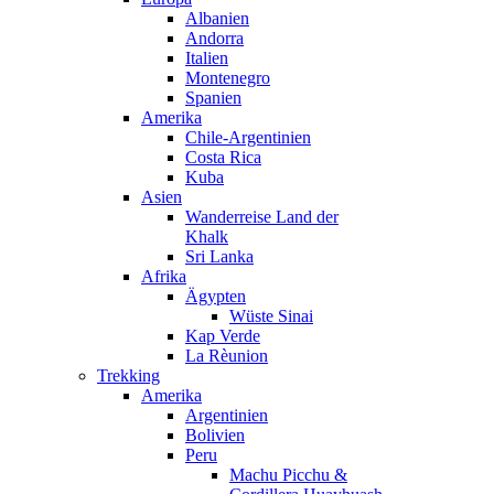
Albanien
Andorra
Italien
Montenegro
Spanien
Amerika
Chile-Argentinien
Costa Rica
Kuba
Asien
Wanderreise Land der
Khalk
Sri Lanka
Afrika
Ägypten
Wüste Sinai
Kap Verde
La Rèunion
Trekking
Amerika
Argentinien
Bolivien
Peru
Machu Picchu &