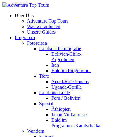
Über Uns
Adventure Top Tours
Was wir anbieten
Unsere Guides
Programm
Fotoreisen
Landschaftsfotografie
Bolivien-Chile-
Argentinien
Iran
Bald im Programm..
Tiere
Nepal-Rote Pandas
Uganda-Gorilla
Land und Leute
Peru / Bolivien
Spezial
Äthiopien
Japan Vulkanreise
Bald im
Programm...Kamtschatka
Wandern
Europa