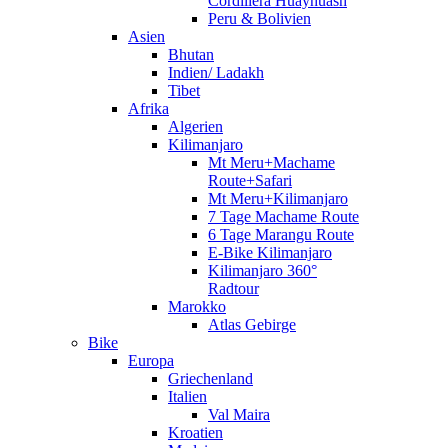
Cordillera Huayhuash
Peru & Bolivien
Asien
Bhutan
Indien/ Ladakh
Tibet
Afrika
Algerien
Kilimanjaro
Mt Meru+Machame
Route+Safari
Mt Meru+Kilimanjaro
7 Tage Machame Route
6 Tage Marangu Route
E-Bike Kilimanjaro
Kilimanjaro 360°
Radtour
Marokko
Atlas Gebirge
Bike
Europa
Griechenland
Italien
Val Maira
Kroatien