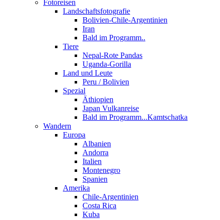
Fotoreisen
Landschaftsfotografie
Bolivien-Chile-Argentinien
Iran
Bald im Programm..
Tiere
Nepal-Rote Pandas
Uganda-Gorilla
Land und Leute
Peru / Bolivien
Spezial
Äthiopien
Japan Vulkanreise
Bald im Programm...Kamtschatka
Wandern
Europa
Albanien
Andorra
Italien
Montenegro
Spanien
Amerika
Chile-Argentinien
Costa Rica
Kuba