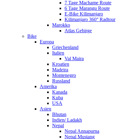
7 Tage Machame Route
6 Tage Marangu Route
E-Bike Kilimanjaro
Kilimanjaro 360° Radtour
Marokko
Atlas Gebirge
Bike
Europa
Griechenland
Italien
Val Maira
Kroatien
Madeira
Montenegro
Russland
Amerika
Kanada
Kuba
USA
Asien
Bhutan
Indien/ Ladakh
Nepal
Nepal Annapurna
Nepal Mustang