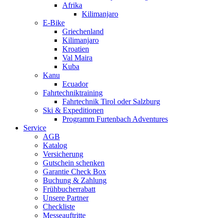
Afrika
Kilimanjaro
E-Bike
Griechenland
Kilimanjaro
Kroatien
Val Maira
Kuba
Kanu
Ecuador
Fahrtechniktraining
Fahrtechnik Tirol oder Salzburg
Ski & Expeditionen
Programm Furtenbach Adventures
Service
AGB
Katalog
Versicherung
Gutschein schenken
Garantie Check Box
Buchung & Zahlung
Frühbucherrabatt
Unsere Partner
Checkliste
Messeauftritte