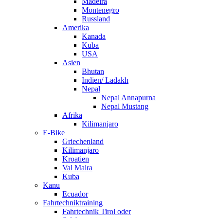
Madeira
Montenegro
Russland
Amerika
Kanada
Kuba
USA
Asien
Bhutan
Indien/ Ladakh
Nepal
Nepal Annapurna
Nepal Mustang
Afrika
Kilimanjaro
E-Bike
Griechenland
Kilimanjaro
Kroatien
Val Maira
Kuba
Kanu
Ecuador
Fahrtechniktraining
Fahrtechnik Tirol oder