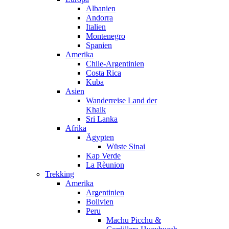
Albanien
Andorra
Italien
Montenegro
Spanien
Amerika
Chile-Argentinien
Costa Rica
Kuba
Asien
Wanderreise Land der
Khalk
Sri Lanka
Afrika
Ägypten
Wüste Sinai
Kap Verde
La Rèunion
Trekking
Amerika
Argentinien
Bolivien
Peru
Machu Picchu &