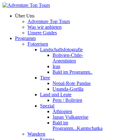
Über Uns
Adventure Top Tours
Was wir anbieten
Unsere Guides
Programm
Fotoreisen
Landschaftsfotografie
Bolivien-Chile-
Argentinien
Iran
Bald im Programm..
Tiere
Nepal-Rote Pandas
Uganda-Gorilla
Land und Leute
Peru / Bolivien
Spezial
Äthiopien
Japan Vulkanreise
Bald im
Programm...Kamtschatka
Wandern
Europa