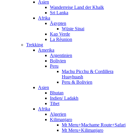
Asien
Wanderreise Land der Khalk
Sri Lanka
Afrika
Ägypten
Wüste Sinai
Kap Verde
La Rèunion
Trekking
Amerika
Argentinien
Bolivien
Peru
Machu Picchu & Cordillera
Huayhuash
Peru & Bolivien
Asien
Bhutan
Indien/ Ladakh
Tibet
Afrika
Algerien
Kilimanjaro
Mt Meru+Machame Route+Safari
Mt Meru+Kilimanjaro